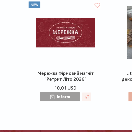
NEW
Мережка Фірмовий магніт
Li
"Ретрит Літо 2026"
деко
10,01 USD
Inform