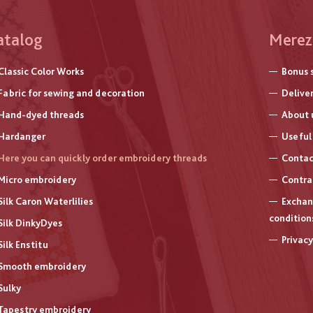
atalog
Меню
Merez
нижнь
Classic Color Works
Bonus 
колон
Fabric for sewing and decoration
Delive
Hand-dyed threads
About 
Hardanger
Useful 
Here you can quickly order embroidery threads
Contac
Micro embroidery
Contra
Silk Caron Waterlilies
Exchan
condition
Silk DinkyDyes
Privacy
Silk Enstitu
Smooth embroidery
Sulky
Tapestry embroidery