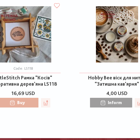
Code:
LS118
ttleStitch Рамка "Косів"
Hobby Bee віск для ни
ративна дерев'яна LS118
"Затишна кав'ярня"
16,69 USD
4,00 USD
Buy
Inform