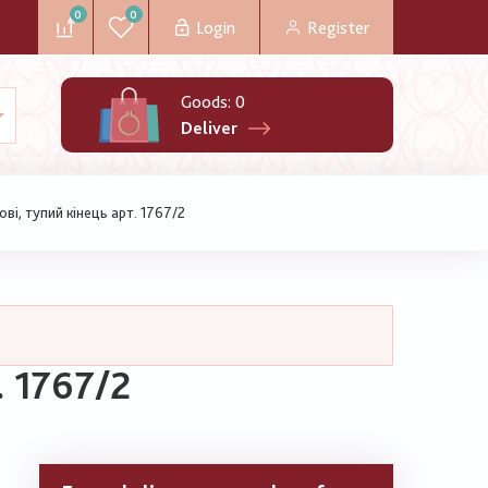
0
0
Login
Register
Goods:
0
Deliver
ві, тупий кінець арт. 1767/2
. 1767/2