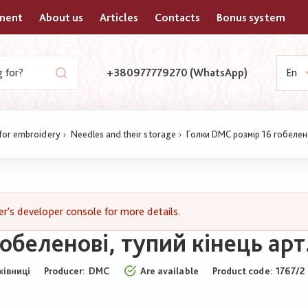
yment
About us
Articles
Contacts
Bonus system
+380977779270 (WhatsApp)
En
 for embroidery
Needles and their storage
Голки DMC розмір 16 гобелено
's developer console for more details.
обеленові, тупий кінець арт
Producer:
DMC
Are available
Product code
1767/2
ківниці