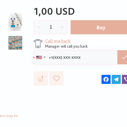
1,00 USD
Buy
Call me back
Manager will call you back
Phone:
Faceboo
Te
here may be
n