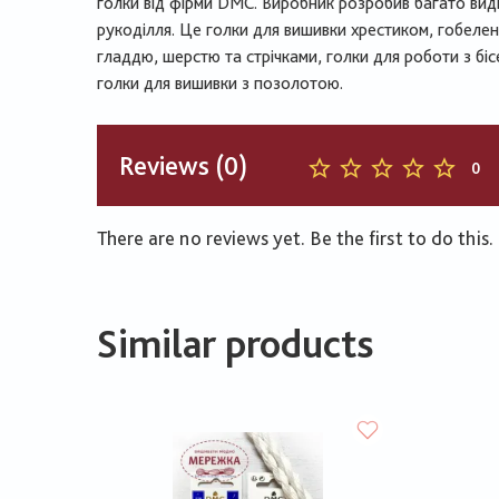
голки від фірми DMC. Виробник розробив багато вид
рукоділля. Це голки для вишивки хрестиком, гобеле
гладдю, шерстю та стрічками, голки для роботи з бі
голки для вишивки з позолотою.
Reviews (0)
0
There are no reviews yet. Be the first to do this.
Similar products