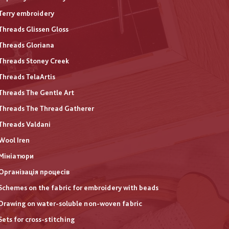
Terry embroidery
Threads Glissen Gloss
Threads Gloriana
Threads Stoney Creek
Threads TelaArtis
Threads The Gentle Art
Threads The Thread Gatherer
Threads Valdani
Wool Iren
Мініатюри
Організація процесів
Schemes on the fabric for embroidery with beads
Drawing on water-soluble non-woven fabric
Sets for cross-stitching