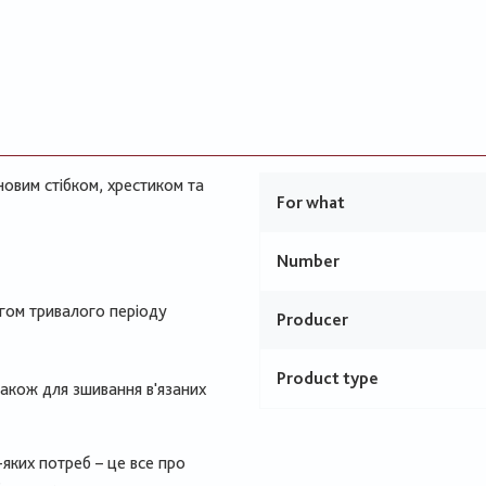
новим стібком, хрестиком та
For what
Number
ягом тривалого періоду
Producer
Product type
також для зшивання в'язаних
ь-яких потреб – це все про