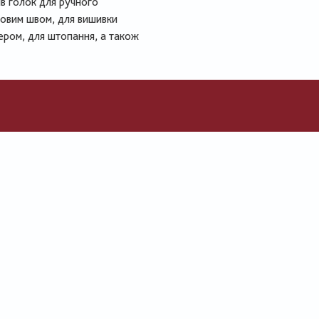
ів голок для ручного
новим швом, для вишивки
сером, для штопання, а також