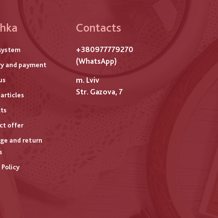
hka
Contacts
ого
+380977779270
system
титулу
(WhatsApp)
ry and payment
m. Lviv
us
Str. Gazova, 7
articles
ts
ct offer
ge and return
s
 Policy