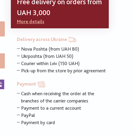
Free delivery on orders from
UAH 3,000
More details
Delivery across Ukraine
Nova Poshta (from UAH 80)
Ukrposhta (from UAH 50)
Courier within Lviv (150 UAH)
Pick-up from the store by prior agreement
k
legram
Viber
Payment
Cash when receiving the order at the
branches of the carrier companies
Payment to a current account
PayPal
Payment by card