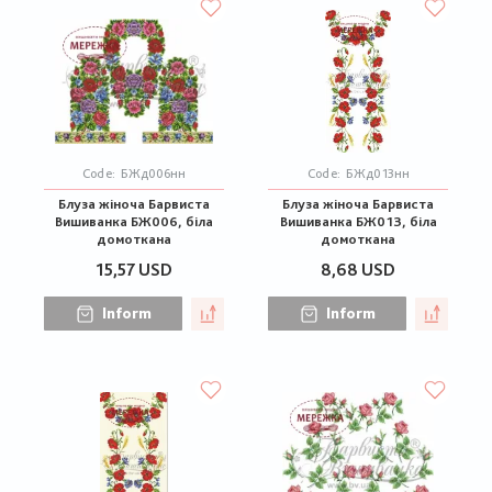
Code:
БЖд006нн
Code:
БЖд013нн
Блуза жіноча Барвиста
Блуза жіноча Барвиста
Вишиванка БЖ006, біла
Вишиванка БЖ013, біла
домоткана
домоткана
15,57 USD
8,68 USD
Inform
Inform