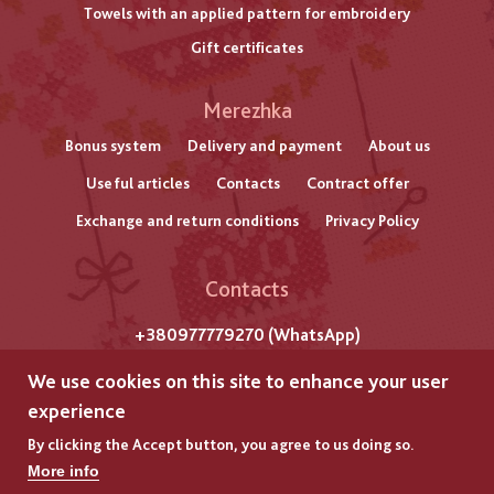
Towels with an applied pattern for embroidery
Gift certificates
Меню
Merezhka
нижнього
Bonus system
Delivery and payment
About us
Useful articles
Contacts
Contract offer
колонтитулу
Exchange and return conditions
Privacy Policy
Contacts
+380977779270 (WhatsApp)
m. Lviv
We use cookies on this site to enhance your user
Str. Gazova, 7
experience
By clicking the Accept button, you agree to us doing so.
All rights reserved by "Merezhka"
More info
Copyright © 2025