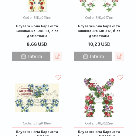
Code:
БЖд013нн
Code:
БЖд017нн
Блуза жіноча Барвиста
Блуза жіноча Барвиста
Вишиванка БЖ013, сіра
Вишиванка БЖ017, біла
домоткана
домоткана
8,68 USD
10,23 USD
Inform
Inform
Code:
БЖд019нн
Code:
БЖд022нн
Блуза жіноча Барвиста
Блуза жіноча Барвиста