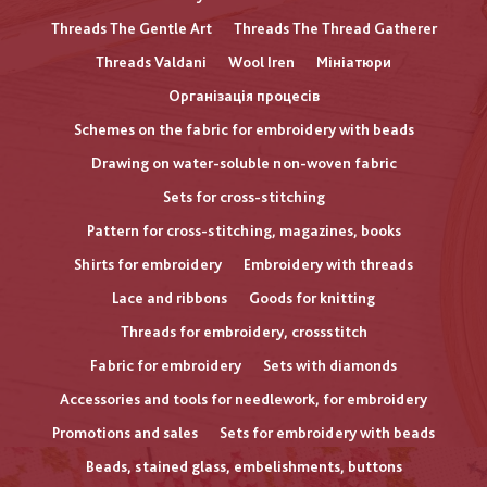
Threads The Gentle Art
Threads The Thread Gatherer
Threads Valdani
Wool Iren
Мініатюри
Організація процесів
Schemes on the fabric for embroidery with beads
Drawing on water-soluble non-woven fabric
Sets for cross-stitching
Pattern for cross-stitching, magazines, books
Shirts for embroidery
Embroidery with threads
Lace and ribbons
Goods for knitting
Threads for embroidery, crossstitch
Fabric for embroidery
Sets with diamonds
Accessories and tools for needlework, for embroidery
Promotions and sales
Sets for embroidery with beads
Beads, stained glass, embelishments, buttons