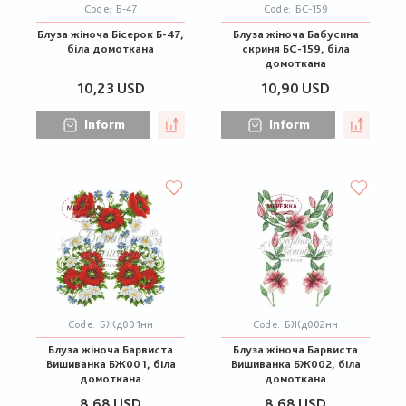
Code:
Б-47
Code:
БС-159
Блуза жіноча Бісерок Б-47,
Блуза жіноча Бабусина
біла домоткана
скриня БС-159, біла
домоткана
10,23 USD
10,90 USD
Inform
Inform
Code:
БЖд001нн
Code:
БЖд002нн
Блуза жіноча Барвиста
Блуза жіноча Барвиста
Вишиванка БЖ001, біла
Вишиванка БЖ002, біла
домоткана
домоткана
8,68 USD
8,68 USD