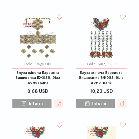
Code:
БЖд033нн
Code:
БЖд035нн
Блуза жіноча Барвиста
Блуза жіноча Барвиста
Вишиванка БЖ033, біла
Вишиванка БЖ035, біла
домоткана
домоткана
8,68 USD
10,23 USD
Inform
Inform