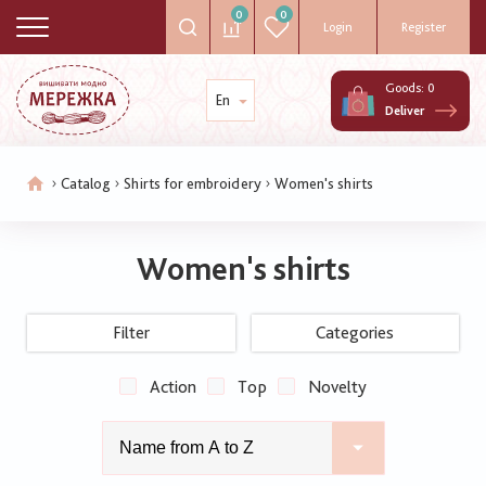
0
0
Login
Register
Goods:
0
En
Deliver
Catalog
Shirts for embroidery
Women's shirts
Breadcrumb
Women's shirts
Filter
Categories
Action
Top
Novelty