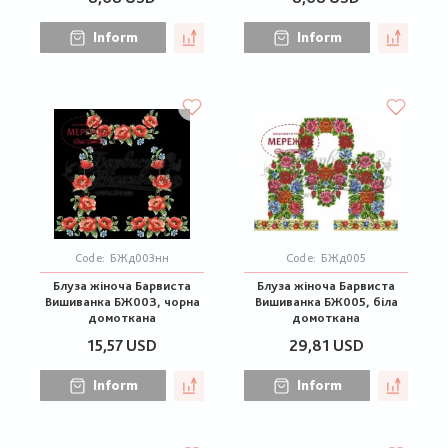
Inform
Inform
Code:
БЖд003нн
Code:
БЖд005
Блуза жіноча Барвиста
Блуза жіноча Барвиста
Вишиванка БЖ003, чорна
Вишиванка БЖ005, біла
домоткана
домоткана
15,57 USD
29,81 USD
Inform
Inform