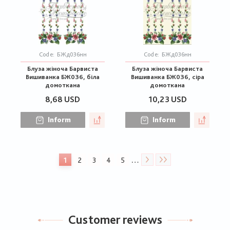
Code:
БЖд036нн
Code:
БЖд036нн
Блуза жіноча Барвиста
Блуза жіноча Барвиста
Вишиванка БЖ036, біла
Вишиванка БЖ036, сіра
домоткана
домоткана
8,68 USD
10,23 USD
Inform
Inform
Pagination
…
1
2
3
4
5
Current
Page
Page
Page
Page
page
Customer reviews