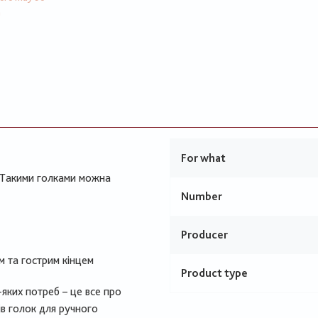
n
For what
 Такими голками можна
Number
Producer
им та гострим кінцем
Product type
ь-яких потреб – це все про
ів голок для ручного