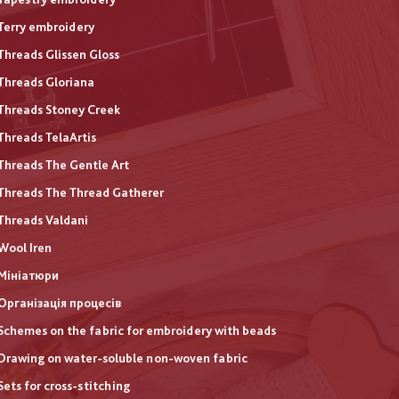
Terry embroidery
Threads Glissen Gloss
Threads Gloriana
Threads Stoney Creek
Threads TelaArtis
Threads The Gentle Art
Threads The Thread Gatherer
Threads Valdani
Wool Iren
Мініатюри
Організація процесів
Schemes on the fabric for embroidery with beads
Drawing on water-soluble non-woven fabric
Sets for cross-stitching