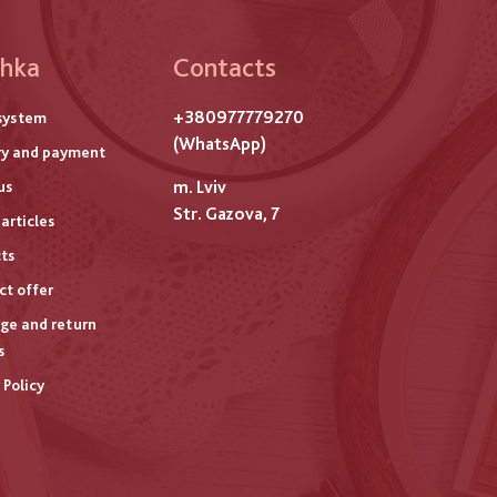
hka
Contacts
ого
+380977779270
system
титулу
(WhatsApp)
ry and payment
m. Lviv
us
Str. Gazova, 7
articles
ts
ct offer
ge and return
s
 Policy