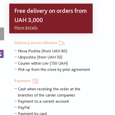
Free delivery on orders from
UAH 3,000
More details
Delivery across Ukraine
Nova Poshta (from UAH 80)
k
legram
Viber
Ukrposhta (from UAH 50)
Courier within Lviv (150 UAH)
Pick-up from the store by prior agreement
Payment
Cash when receiving the order at the
branches of the carrier companies
Payment to a current account
PayPal
Payment by card