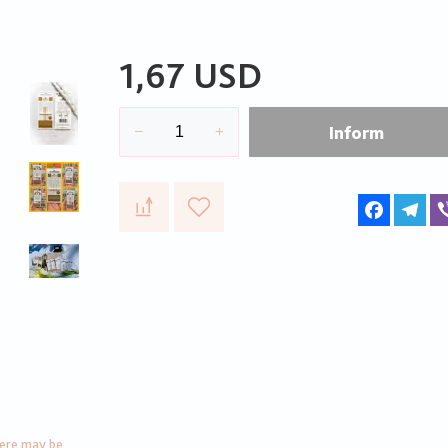
1,67 USD
Inform
Faceboo
Te
here may be