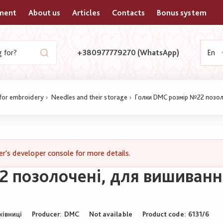
yment
About us
Articles
Contacts
Bonus system
+380977779270 (WhatsApp)
En
 for embroidery
Needles and their storage
Голки DMC розмір №22 позолоч
's developer console for more details.
 позолочені, для вишивання
Producer:
DMC
Not available
Product code
6131/6
ківниці