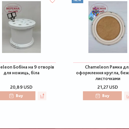
NEW
leon Бобіна на 9 отворів
Chameleon Рамка дл
для ножиць, біла
оформлення кругла, беж
листочками
20,89 USD
21,27 USD
Buy
Buy