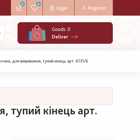
0
0
Login
Register
Goods:
0
Deliver
ені, для вишивання, тупий кінець арт. 6131/6
, тупий кінець арт.