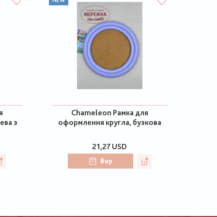
NEW
я
Chameleon Рамка для
ева з
оформлення кругла, бузкова
21,27 USD
Buy