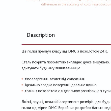
differences in the accuracy of color reproductio
Description
Це голки преміум класу від DMС з позолотою 24К.
Сталь покрита позолотою виглядає дуже вишукано.
здивувати будь-яку вишивальницю.
гіпоалергенні, захист від окислення
ідеально гладка поверхня, ідеальне вушко
голки з позолотою є в декількох розмірах, є з туп
Якісні, зручні, великий асортимент розмірів, для буд
голки від фірми DMC. Виробник розробив багато вид