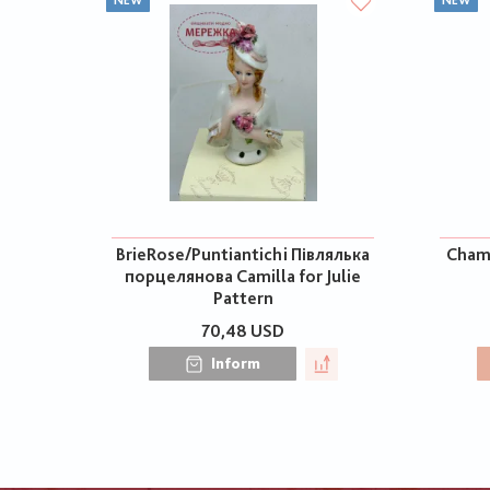
NEW
NEW
BrieRose/Puntiantichi Півлялька
Chame
порцелянова Camilla for Julie
Pattern
70,48 USD
Inform