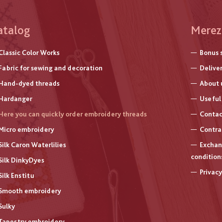
atalog
Меню
Merez
нижнь
Classic Color Works
Bonus 
колон
Fabric for sewing and decoration
Delive
Hand-dyed threads
About 
Hardanger
Useful 
Here you can quickly order embroidery threads
Contac
Micro embroidery
Contra
Silk Caron Waterlilies
Exchan
condition
Silk DinkyDyes
Privacy
Silk Enstitu
Smooth embroidery
Sulky
Tapestry embroidery