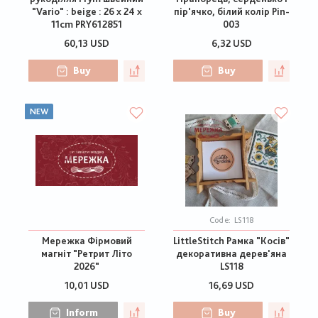
"Vario" : beige : 26 x 24 x
пір'ячко, білий колір Pin-
11cm PRY612851
003
60,13 USD
6,32 USD
Buy
Buy
NEW
Code:
LS118
Мережка Фірмовий
LittleStitch Рамка "Косів"
магніт "Ретрит Літо
декоративна дерев'яна
2026"
LS118
10,01 USD
16,69 USD
Inform
Buy