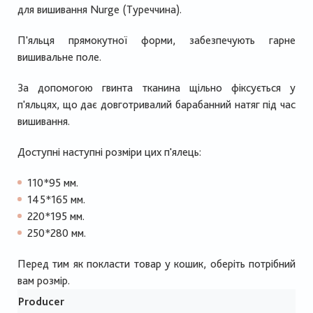
для вишивання Nurge (Туреччина).
П'яльця прямокутної форми, забезпечують гарне
вишивальне поле.
За допомогою гвинта тканина щільно фіксується у
п'яльцях, що дає довготривалий барабанний натяг під час
вишивання.
Доступні наступні розміри цих п'ялець:
110*95 мм.
145*165 мм.
220*195 мм.
250*280 мм.
Перед тим як покласти товар у кошик, оберіть потрібний
вам розмір.
Producer