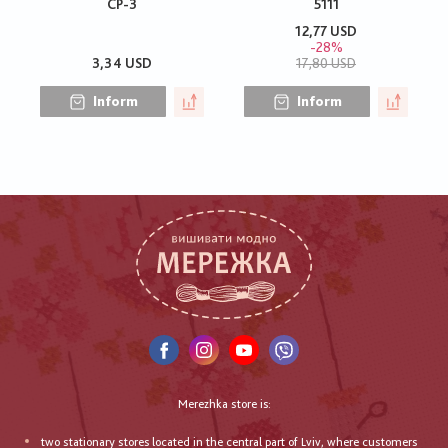
СР-3
5111
12,77 USD
-28%
3,34 USD
17,80 USD
Inform
Inform
Merezhka store is:
two stationary stores located in the central part of Lviv, where customers