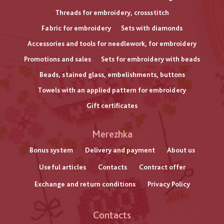
Threads for embroidery, crossstitch
Fabric for embroidery
Sets with diamonds
Accessories and tools for needlework, for embroidery
Promotions and sales
Sets for embroidery with beads
Beads, stained glass, embelishments, buttons
Towels with an applied pattern for embroidery
Gift certificates
Меню
Merezhka
нижнього
Bonus system
Delivery and payment
About us
Useful articles
Contacts
Contract offer
колонтитулу
Exchange and return conditions
Privacy Policy
Contacts