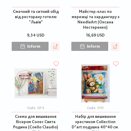
Смачний та ситний обід
Майстер-клас по
від ресторану готелю
мережці та хардангеру з
"Львів"
NeedleArt (Оксана
Нестеренко)
9,34 USD
16,69 USD
Inform
Inform
Code:
СР-3
Code:
5111
Схема для вишивання
Набір для вишивання
бісером Солес Свята
хрестиком Collection
Родина (Coello Claudio)
D"art подушка 40*40 см.