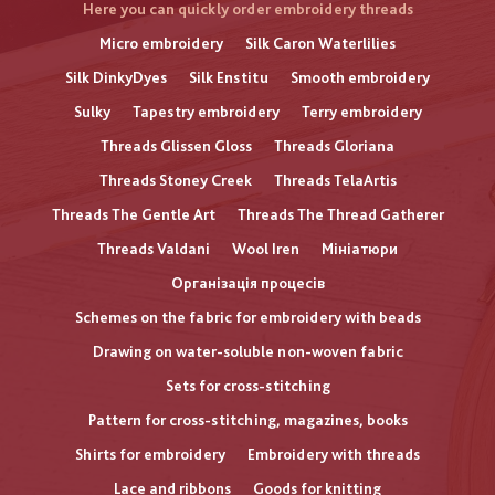
Here you can quickly order embroidery threads
Micro embroidery
Silk Caron Waterlilies
Silk DinkyDyes
Silk Enstitu
Smooth embroidery
Sulky
Tapestry embroidery
Terry embroidery
Threads Glissen Gloss
Threads Gloriana
Threads Stoney Creek
Threads TelaArtis
Threads The Gentle Art
Threads The Thread Gatherer
Threads Valdani
Wool Iren
Мініатюри
Організація процесів
Schemes on the fabric for embroidery with beads
Drawing on water-soluble non-woven fabric
Sets for cross-stitching
Pattern for cross-stitching, magazines, books
Shirts for embroidery
Embroidery with threads
Lace and ribbons
Goods for knitting