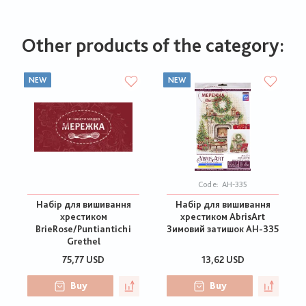
Other products of the category:
NEW
NEW
Code:
АН-335
Набір для вишивання
Набір для вишивання
хрестиком
хрестиком AbrisArt
BrieRose/Puntiantichi
Зимовий затишок АН-335
Grethel
75,77 USD
13,62 USD
Buy
Buy