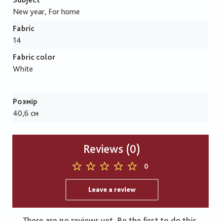
New year, For home
Fabric
14
Fabric color
White
Розмір
40,6 см
Reviews (0)
0
Leave a review
There are no reviews yet. Be the first to do this.