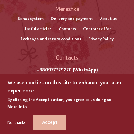
Меню
Merezhka
нижнього
Bonus system
Delivery and payment
About us
Useful articles
Contacts
Contract offer
колонтитулу
Exchange and return conditions
Privacy Policy
Contacts
+380977779270 (WhatsApp)
m. Lviv
We use cookies on this site to enhance your user
Str. Gazova, 7
experience
By clicking the Accept button, you agree to us doing so.
All rights reserved by "Merezhka"
More info
Copyright © 2025
GLYANEC
GLYANEC
–
–
DEVELOPMENT OF ONLINE STORES
DEVELOPMENT OF ONLINE STORES
Accept
No, thanks
+380977779270 (WhatsApp)