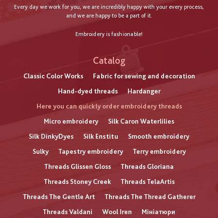
Every day we work for you, we are incredibly happy with your every process,
and we are happy to be a part of it.
Embroidery is fashionable!
Catalog
Classic Color Works
Fabric for sewing and decoration
Hand-dyed threads
Hardanger
Here you can quickly order embroidery threads
Micro embroidery
Silk Caron Waterlilies
Silk DinkyDyes
Silk Enstitu
Smooth embroidery
Sulky
Tapestry embroidery
Terry embroidery
Threads Glissen Gloss
Threads Gloriana
Threads Stoney Creek
Threads TelaArtis
Threads The Gentle Art
Threads The Thread Gatherer
Threads Valdani
Wool Iren
Мініатюри