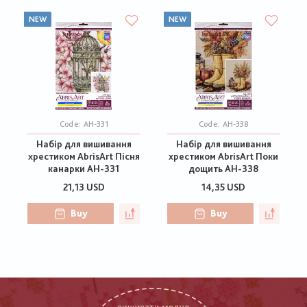
NEW
NEW
Code:
АН-331
Code:
АН-338
Набір для вишивання
Набір для вишивання
хрестиком AbrisArt Пісня
хрестиком AbrisArt Поки
канарки АН-331
дощить АН-338
21,13 USD
14,35 USD
Buy
Buy