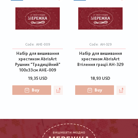
Code:
AHE-009
Code:
АН-329
Набір для вишивання
Набір для вишивання
хрестиком AbrisArt
хрестиком AbrisArt
Рушник "Традиційний"
Втілення грації АН-329
100х33см AHE-009
19,35 USD
18,93 USD
Buy
Buy