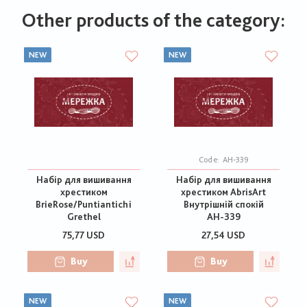
Other products of the category:
NEW
NEW
Code:
АН-339
Набір для вишивання
Набір для вишивання
хрестиком
хрестиком AbrisArt
BrieRose/Puntiantichi
Внутрішній спокій
Grethel
АН-339
75,77 USD
27,54 USD
Buy
Buy
NEW
NEW