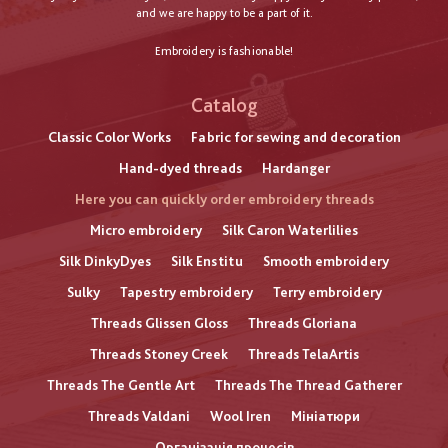
and we are happy to be a part of it.
Embroidery is fashionable!
Catalog
Classic Color Works
Fabric for sewing and decoration
Hand-dyed threads
Hardanger
Here you can quickly order embroidery threads
Micro embroidery
Silk Caron Waterlilies
Silk DinkyDyes
Silk Enstitu
Smooth embroidery
Sulky
Tapestry embroidery
Terry embroidery
Threads Glissen Gloss
Threads Gloriana
Threads Stoney Creek
Threads TelaArtis
Threads The Gentle Art
Threads The Thread Gatherer
Threads Valdani
Wool Iren
Мініатюри
Організація процесів