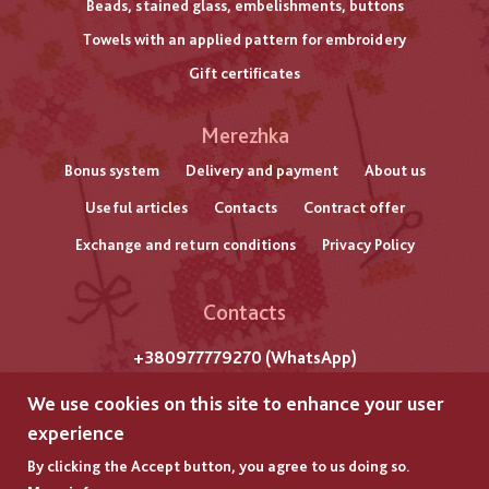
Beads, stained glass, embelishments, buttons
Towels with an applied pattern for embroidery
Gift certificates
Меню
Merezhka
нижнього
Bonus system
Delivery and payment
About us
Useful articles
Contacts
Contract offer
колонтитулу
Exchange and return conditions
Privacy Policy
Contacts
+380977779270 (WhatsApp)
m. Lviv
We use cookies on this site to enhance your user
Str. Gazova, 7
experience
By clicking the Accept button, you agree to us doing so.
All rights reserved by "Merezhka"