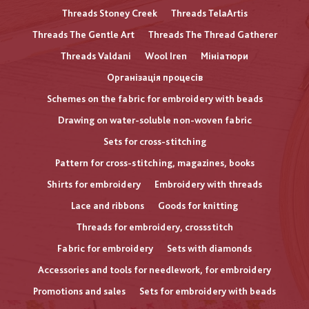
Threads Stoney Creek
Threads TelaArtis
Threads The Gentle Art
Threads The Thread Gatherer
Threads Valdani
Wool Iren
Мініатюри
Організація процесів
Schemes on the fabric for embroidery with beads
Drawing on water-soluble non-woven fabric
Sets for cross-stitching
Pattern for cross-stitching, magazines, books
Shirts for embroidery
Embroidery with threads
Lace and ribbons
Goods for knitting
Threads for embroidery, crossstitch
Fabric for embroidery
Sets with diamonds
Accessories and tools for needlework, for embroidery
Promotions and sales
Sets for embroidery with beads