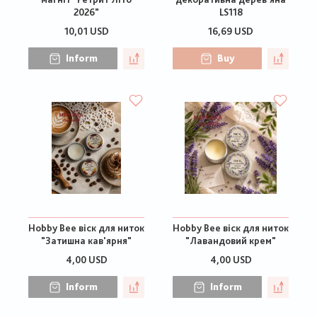
2026"
LS118
10,01 USD
16,69 USD
Inform
Buy
Hobby Bee віск для ниток
Hobby Bee віск для ниток
"Затишна кав'ярня"
"Лавандовий крем"
4,00 USD
4,00 USD
Inform
Inform