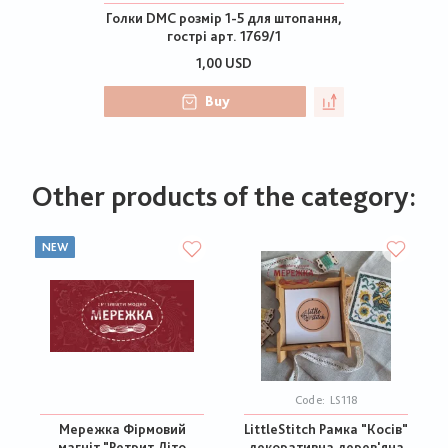
Голки DMC розмір 1-5 для штопання,
гострі арт. 1769/1
1,00 USD
Buy
Other products of the category:
NEW
Code:
LS118
Мережка Фірмовий
LittleStitch Рамка "Косів"
магніт "Ретрит Літо
декоративна дерев'яна