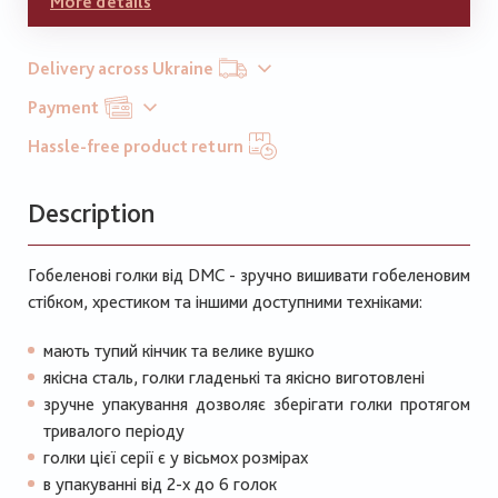
More details
Delivery across Ukraine
Payment
Hassle-free product return
Description
Гобеленові голки від DMC - зручно вишивати гобеленовим
стібком, хрестиком та іншими доступними техніками:
мають тупий кінчик та велике вушко
якісна сталь, голки гладенькі та якісно виготовлені
зручне упакування дозволяє зберігати голки протягом
тривалого періоду
голки цієї серії є у вісьмох розмірах
в упакуванні від 2-х до 6 голок