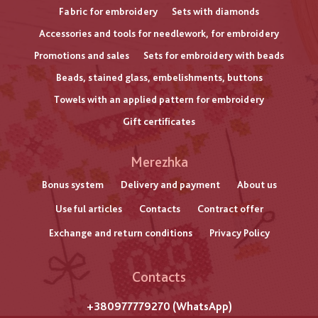
Fabric for embroidery
Sets with diamonds
Accessories and tools for needlework, for embroidery
Promotions and sales
Sets for embroidery with beads
Beads, stained glass, embelishments, buttons
Towels with an applied pattern for embroidery
Gift certificates
Меню
Merezhka
нижнього
Bonus system
Delivery and payment
About us
Useful articles
Contacts
Contract offer
колонтитулу
Exchange and return conditions
Privacy Policy
Contacts
+380977779270 (WhatsApp)