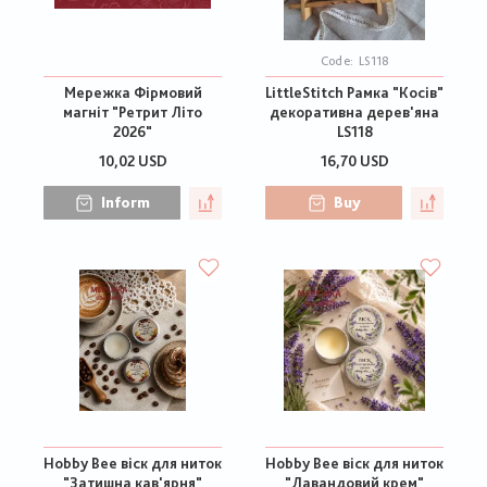
Code:
LS118
Мережка Фірмовий
LittleStitch Рамка "Косів"
магніт "Ретрит Літо
декоративна дерев'яна
2026"
LS118
10,02 USD
16,70 USD
Inform
Buy
Hobby Bee віск для ниток
Hobby Bee віск для ниток
"Затишна кав'ярня"
"Лавандовий крем"