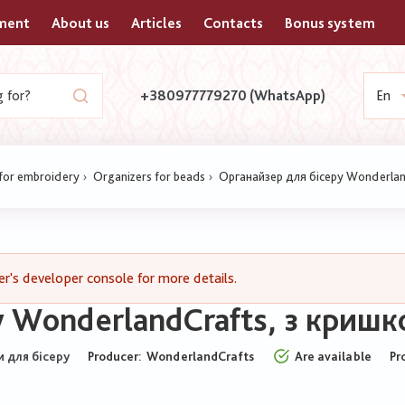
yment
About us
Articles
Contacts
Bonus system
+380977779270 (WhatsApp)
En
 for embroidery
Organizers for beads
Органайзер для бісеру Wonderlan
's developer console for more details.
у WonderlandCrafts, з криш
Producer:
WonderlandCrafts
Are available
Pr
 для бісеру