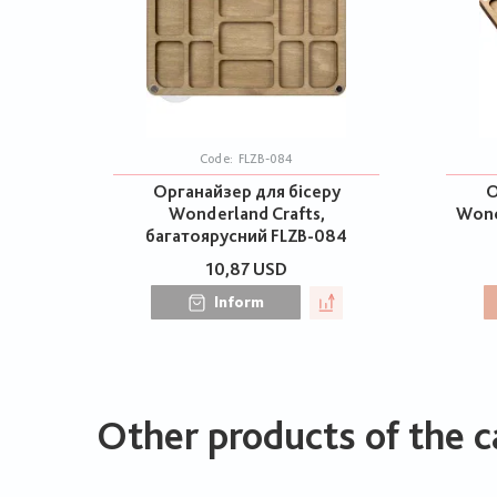
Code:
FLZB-084
Органайзер для бісеру
О
Wonderland Crafts,
Wond
багатоярусний FLZB-084
10,87 USD
Inform
Other products of the c