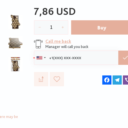
7,86 USD
Buy
Call me back
Manager will call you back
Phone:
Faceboo
Te
here may be
n