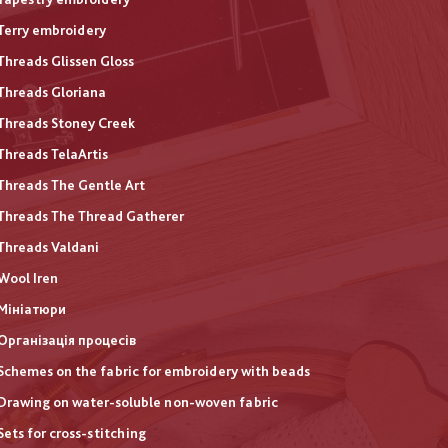
Terry embroidery
Threads Glissen Gloss
Threads Gloriana
Threads Stoney Creek
Threads TelaArtis
Threads The Gentle Art
Threads The Thread Gatherer
Threads Valdani
Wool Iren
Мініатюри
Організація процесів
Schemes on the fabric for embroidery with beads
Drawing on water-soluble non-woven fabric
Sets for cross-stitching