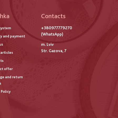
hka
Contacts
ого
+380977779270
system
титулу
(WhatsApp)
ry and payment
m. Lviv
us
Str. Gazova, 7
articles
ts
ct offer
ge and return
s
 Policy