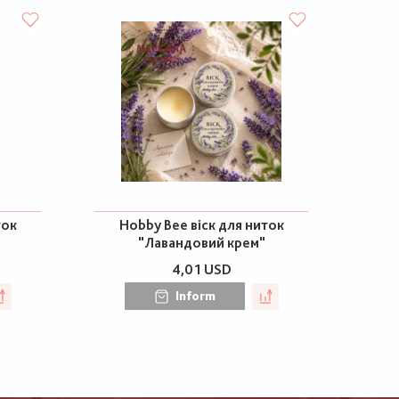
ток
Hobby Bee віск для ниток
"Лавандовий крем"
4,01 USD
Inform