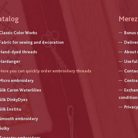
atalog
Меню
Merez
нижнь
Classic Color Works
Bonus 
колон
Fabric for sewing and decoration
Delive
Hand-dyed threads
About 
Hardanger
Useful 
Here you can quickly order embroidery threads
Contac
Micro embroidery
Contra
Silk Caron Waterlilies
Exchan
condition
Silk DinkyDyes
Privacy
Silk Enstitu
Smooth embroidery
Sulky
Tapestry embroidery