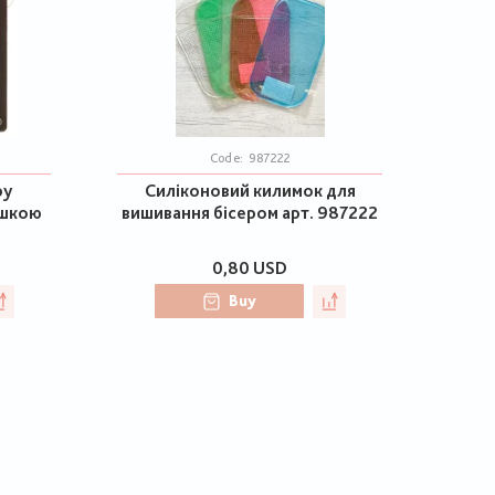
Code:
987222
ру
Силіконовий килимок для
ишкою
вишивання бісером арт. 987222
0,80 USD
Buy