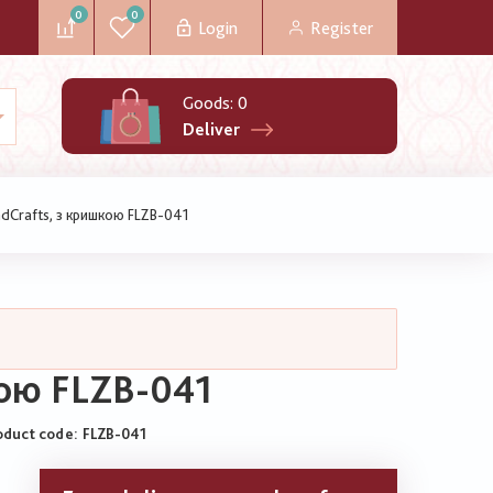
0
0
Login
Register
Goods:
0
Deliver
dCrafts, з кришкою FLZB-041
кою FLZB-041
oduct code
FLZB-041