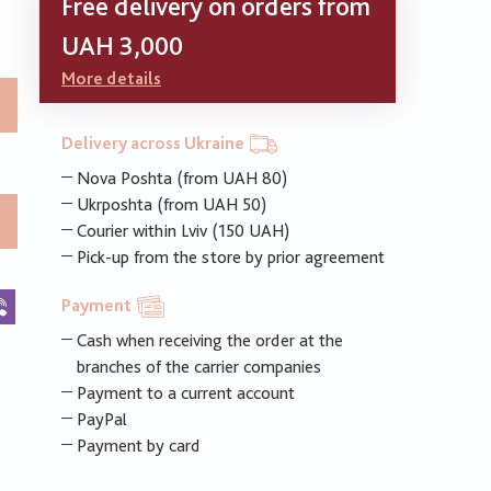
Free delivery on orders from
UAH 3,000
More details
Delivery across Ukraine
Nova Poshta (from UAH 80)
Ukrposhta (from UAH 50)
Courier within Lviv (150 UAH)
Pick-up from the store by prior agreement
k
legram
Viber
Payment
Cash when receiving the order at the
branches of the carrier companies
Payment to a current account
PayPal
Payment by card