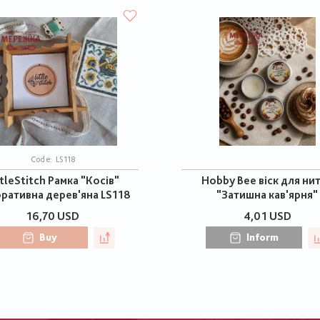
Code:
LS118
ttleStitch Рамка "Косів"
Hobby Bee віск для ни
ративна дерев'яна LS118
"Затишна кав'ярня"
16,70 USD
4,01 USD
Buy
Inform