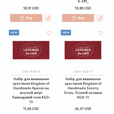
Х-391_
18,91 USD
19,80 USD
Buy
Buy
NEW
NEW
Code:
KGD-13
Code:
KGD-11
Набір для вишивання
Набір для вишивання
хрестиком Kingdom of
хрестиком Kingdom of
Handmade брелок на
Handmade Золота
штучній шкірі
Осінь. Осінній затишок
Лавандовий гном KGD-
KGD-11
13
11,06 USD
26,47 USD