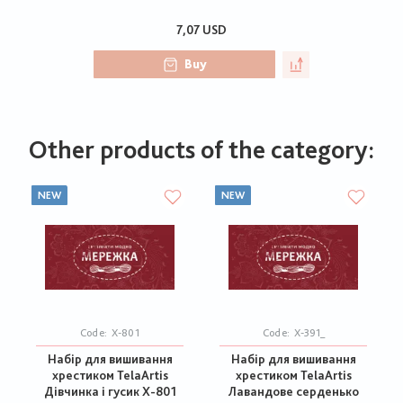
7,07 USD
Buy
Other products of the category:
NEW
NEW
Code:
Х-801
Code:
Х-391_
Набір для вишивання
Набір для вишивання
хрестиком TelaArtis
хрестиком TelaArtis
Дівчинка і гусик Х-801
Лавандове серденько