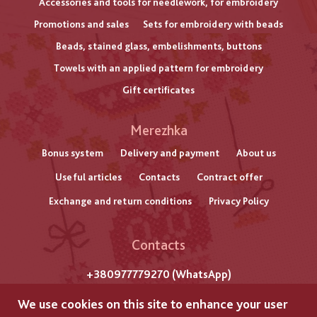
Accessories and tools for needlework, for embroidery
Promotions and sales
Sets for embroidery with beads
Beads, stained glass, embelishments, buttons
Towels with an applied pattern for embroidery
Gift certificates
Меню
Merezhka
нижнього
Bonus system
Delivery and payment
About us
Useful articles
Contacts
Contract offer
колонтитулу
Exchange and return conditions
Privacy Policy
Contacts
+380977779270 (WhatsApp)
m. Lviv
We use cookies on this site to enhance your user