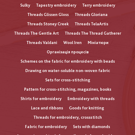
Sulky
Tapestry embroidery
Terry embroidery
Threads Glissen Gloss
Threads Gloriana
Threads Stoney Creek
Threads TelaArtis
Threads The Gentle Art
Threads The Thread Gatherer
Threads Valdani
Wool Iren
Мініатюри
Організація процесів
Schemes on the fabric for embroidery with beads
Drawing on water-soluble non-woven fabric
Sets for cross-stitching
Pattern for cross-stitching, magazines, books
Shirts for embroidery
Embroidery with threads
Lace and ribbons
Goods for knitting
Threads for embroidery, crossstitch
Fabric for embroidery
Sets with diamonds