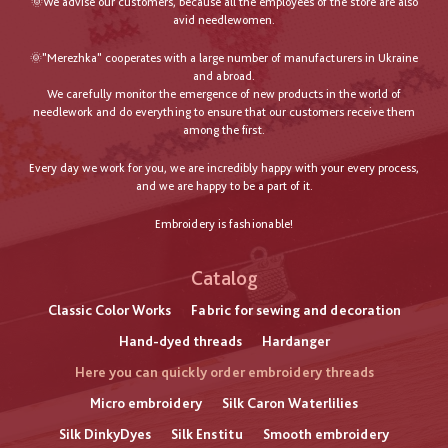
🌞We advise our customers, because all the employees of the store are also
avid needlewomen.
🌞"Merezhka" cooperates with a large number of manufacturers in Ukraine
and abroad.
We carefully monitor the emergence of new products in the world of
needlework and do everything to ensure that our customers receive them
among the first.
Every day we work for you, we are incredibly happy with your every process,
and we are happy to be a part of it.
Embroidery is fashionable!
Catalog
Classic Color Works
Fabric for sewing and decoration
Hand-dyed threads
Hardanger
Here you can quickly order embroidery threads
Micro embroidery
Silk Caron Waterlilies
Silk DinkyDyes
Silk Enstitu
Smooth embroidery