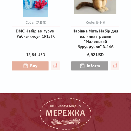
Code:
CR131K
Code:
В-146
DMC Набір амігурумі
Чарівна Мить Набір для
Рибка-клоун CR131K
валяння іграшок
"Маленький
бурундучок" В-146
12,84 USD
6,92 USD
Buy
Inform