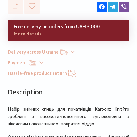
Facebook
Telegram
Vib
Free delivery on orders from UAH 3,000
More details
Delivery across Ukraine
Payment
Hassle-free product return
Description
Набір знімних спиць для початківців Karbonz KnitPro
зроблені з високотехнологічного вуглеволокна з
нікелевим наконечником, покритим міддю.