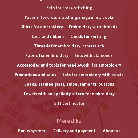
Sets for cross-stitching
Pattern for cross-stitching, magazines, books
Shirts for embroidery
Embroidery with threads
Lace and ribbons
Goods for knitting
Threads for embroidery, crossstitch
Fabric for embroidery
Sets with diamonds
Accessories and tools for needlework, for embroidery
Promotions and sales
Sets for embroidery with beads
Beads, stained glass, embelishments, buttons
Towels with an applied pattern for embroidery
Gift certificates
Меню
Merezhka
нижнього
Bonus system
Delivery and payment
About us