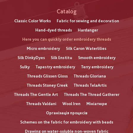
Catalog
Classic Color Works
Fabric for sewing and decoration
Hand-dyed threads
Hardanger
Here you can quickly order embroidery threads
Micro embroidery
Silk Caron Waterlilies
Silk DinkyDyes
Silk Enstitu
Smooth embroidery
Sulky
Tapestry embroidery
Terry embroidery
Threads Glissen Gloss
Threads Gloriana
Threads Stoney Creek
Threads TelaArtis
Threads The Gentle Art
Threads The Thread Gatherer
Threads Valdani
Wool Iren
Мініатюри
Організація процесів
Schemes on the fabric for embroidery with beads
Drawing on water-soluble non-woven fabric