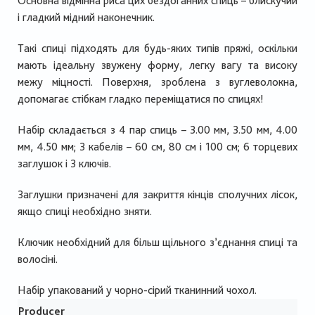
Основна відмінна риса цих бездоганних спиць – блискучий
і гладкий мідний наконечник.
Такі спиці підходять для будь-яких типів пряжі, оскільки
мають ідеальну звужену форму, легку вагу та високу
межу міцності. Поверхня, зроблена з вуглеволокна,
допомагає стібкам гладко переміщатися по спицях!
Набір складається з 4 пар спиць – 3.00 мм, 3.50 мм, 4.00
мм, 4.50 мм; 3 кабелів – 60 см, 80 см і 100 см; 6 торцевих
заглушок і 3 ключів.
Заглушки призначені для закриття кінців сполучних лісок,
якщо спиці необхідно зняти.
Ключик необхідний для більш щільного з’єднання спиці та
волосіні.
Набір упакований у чорно-сірий тканинний чохол.
Producer