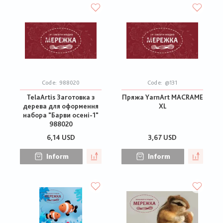
Code:
988020
Code:
@131
TelaArtis Заготовка з
Пряжа YarnArt MACRAME
дерева для оформення
XL
набора "Барви осені-1"
988020
6,14 USD
3,67 USD
Inform
Inform