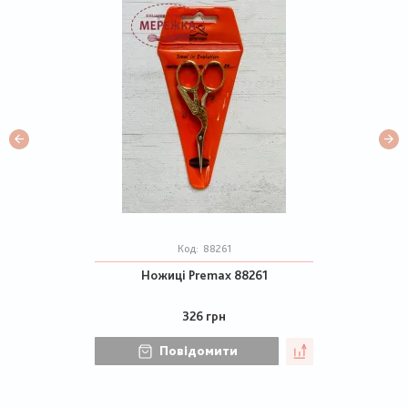
Код:
88261
Ножиці Premax 88261
326 грн
Повідомити