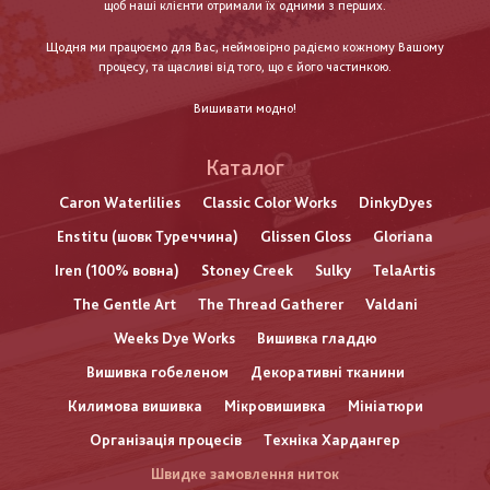
щоб наші клієнти отримали їх одними з перших.
Щодня ми працюємо для Вас, неймовірно радіємо кожному Вашому
процесу, та щасливі від того, що є його частинкою.
Вишивати модно!
Каталог
Caron Waterlilies
Classic Color Works
DinkyDyes
Enstitu (шовк Туреччина)
Glissen Gloss
Gloriana
Iren (100% вовна)
Stoney Creek
Sulky
TelaArtis
The Gentle Art
The Thread Gatherer
Valdani
Weeks Dye Works
Вишивка гладдю
Вишивка гобеленом
Декоративні тканини
Килимова вишивка
Мікровишивка
Мініатюри
Організація процесів
Техніка Хардангер
Швидке замовлення ниток