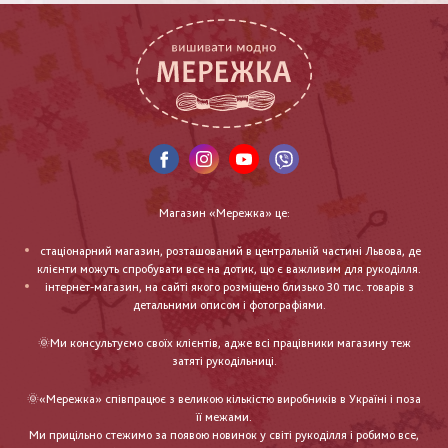
Магазин «Мережка» це:
стаціонарний магазин, розташований в центральній частині Львова, де
клієнти можуть спробувати все на дотик, що є важливим для рукоділля.
інтернет-магазин, на сайті якого розміщено близько 30 тис. товарів з
детальними описом і фотографіями.
🌞Ми консультуємо своїх клієнтів, адже всі працівники магазину теж
затяті рукодільниці.
🌞«Мережка» співпрацює з великою кількістю виробників в Україні і поза
її межами.
Ми прицільно стежимо за появою новинок у світі рукоділля і робимо все,