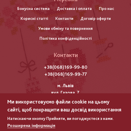
нижнього
Бонусна система
Доставка і оплата
Про нас
Корисні статті
Контакти
Договір оферти
колонтитулу
Умови обміну та повернення
Політика конфіденційності
Контакти
+38(068)169-99-80
+38(068)169-99-77
м. Львів
вул. Газова, 7
Ми використовуємо файли cookie на цьому
Всі права захищені "Мережка"
сайті, щоб покращити ваш досвід використання
Copyright © 2025
Натискаючи кнопку Прийняти, ви погоджуєтеся з нами.
Розширена інформація