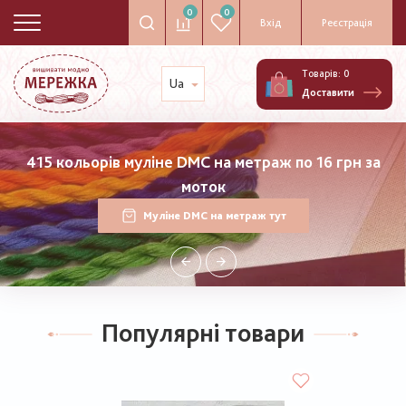
0
0
Вхід
Реєстрація
Товарів:
0
Ua
Доставити
415 кольорів муліне DMC на метраж по 16 грн за
моток
Муліне DMC на метраж тут
Популярні товари