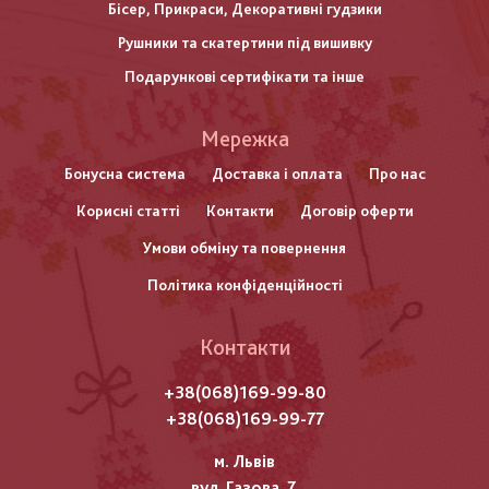
Бісер, Прикраси, Декоративні гудзики
Рушники та скатертини під вишивку
Подарункові сертифікати та інше
Меню
Мережка
нижнього
Бонусна система
Доставка і оплата
Про нас
Корисні статті
Контакти
Договір оферти
колонтитулу
Умови обміну та повернення
Політика конфіденційності
Контакти
+38(068)169-99-80
+38(068)169-99-77
м. Львів
вул. Газова, 7