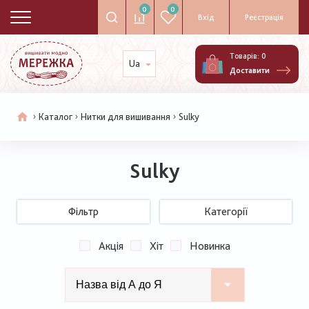
0
0
Вхід
Реєстрація
Товарів:
0
Ua
Доставити
Каталог
Нитки для вишивання
Sulky
Рядок
навіґації
Sulky
Фільтр
Категорії
Акція
Хіт
Новинка