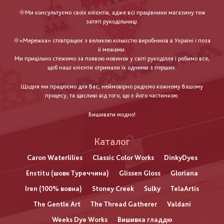
🌞Ми консультуємо своїх клієнтів, адже всі працівники магазину теж
затяті рукодільниці.
🌞«Мережка» співпрацює з великою кількістю виробників в Україні і поза
її межами.
Ми прицільно стежимо за появою новинок у світі рукоділля і робимо все,
щоб наші клієнти отримали їх одними з перших.
Щодня ми працюємо для Вас, неймовірно радіємо кожному Вашому
процесу, та щасливі від того, що є його частинкою.
Вишивати модно!
Каталог
Caron Waterlilies
Classic Color Works
DinkyDyes
Enstitu (шовк Туреччина)
Glissen Gloss
Gloriana
Iren (100% вовна)
Stoney Creek
Sulky
TelaArtis
The Gentle Art
The Thread Gatherer
Valdani
Weeks Dye Works
Вишивка гладдю