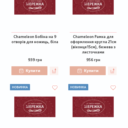
Chameleon Бобіна на 9
Chameleon Рамка для
отворів для ножиць, біла
оформлення кругла 21см
(віконце15см), бежева з
листочками
939 грн
956 грн
Купити
Купити
НОВИНКА
НОВИНКА