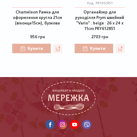
Код:
PRY612851
Chameleon Рамка для
Органайзер для
оформлення кругла 21см
рукоділля Prym швейний
(віконце15см), бузкова
"Vario" : beige : 26 x 24 x
11cm PRY612851
956 грн
2703 грн
Купити
Купити