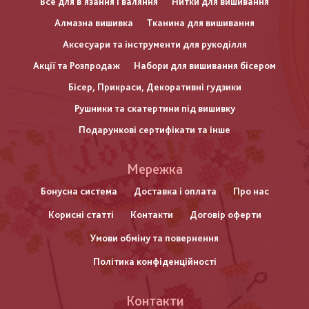
Все для в'язання і валяння
Нитки для вишивання
Алмазна вишивка
Тканина для вишивання
Аксесуари та інструменти для рукоділля
Акції та Розпродаж
Набори для вишивання бісером
Бісер, Прикраси, Декоративні гудзики
Рушники та скатертини під вишивку
Подарункові сертифікати та інше
Меню
Мережка
нижнього
Бонусна система
Доставка і оплата
Про нас
Корисні статті
Контакти
Договір оферти
колонтитулу
Умови обміну та повернення
Політика конфіденційності
Контакти