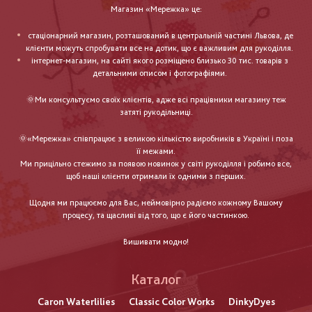
Магазин «Мережка» це:
стаціонарний магазин, розташований в центральній частині Львова, де
клієнти можуть спробувати все на дотик, що є важливим для рукоділля.
інтернет-магазин, на сайті якого розміщено близько 30 тис. товарів з
детальними описом і фотографіями.
🌞Ми консультуємо своїх клієнтів, адже всі працівники магазину теж
затяті рукодільниці.
🌞«Мережка» співпрацює з великою кількістю виробників в Україні і поза
її межами.
Ми прицільно стежимо за появою новинок у світі рукоділля і робимо все,
щоб наші клієнти отримали їх одними з перших.
Щодня ми працюємо для Вас, неймовірно радіємо кожному Вашому
процесу, та щасливі від того, що є його частинкою.
Вишивати модно!
Каталог
Caron Waterlilies
Classic Color Works
DinkyDyes