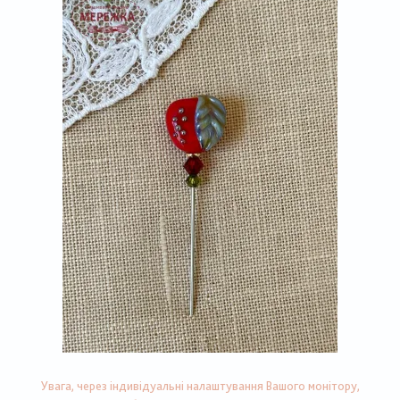
Увага, через індивідуальні налаштування Вашого монітору,