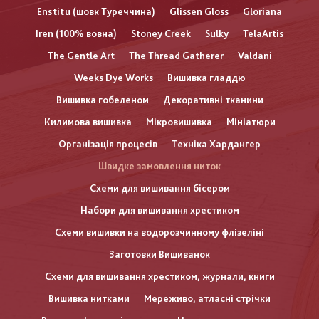
Enstitu (шовк Туреччина)
Glissen Gloss
Gloriana
Iren (100% вовна)
Stoney Creek
Sulky
TelaArtis
The Gentle Art
The Thread Gatherer
Valdani
Weeks Dye Works
Вишивка гладдю
Вишивка гобеленом
Декоративні тканини
Килимова вишивка
Мікровишивка
Мініатюри
Організація процесів
Техніка Хардангер
Швидке замовлення ниток
Схеми для вишивання бісером
Набори для вишивання хрестиком
Схеми вишивки на водорозчинному флізеліні
Заготовки Вишиванок
Схеми для вишивання хрестиком, журнали, книги
Вишивка нитками
Мереживо, атласні стрічки