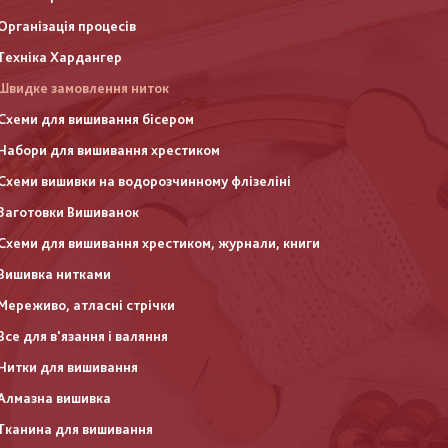
Організація процесів
Техніка Хардангер
Швидке замовлення ниток
Схеми для вишивання бісером
Набори для вишивання хрестиком
Схеми вишивки на водорозчинному флізеліні
Заготовки Вишиванок
Схеми для вишивання хрестиком, журнали, книги
Вишивка нитками
Мереживо, атласні стрічки
Все для в'язання і валяння
Нитки для вишивання
Алмазна вишивка
Тканина для вишивання