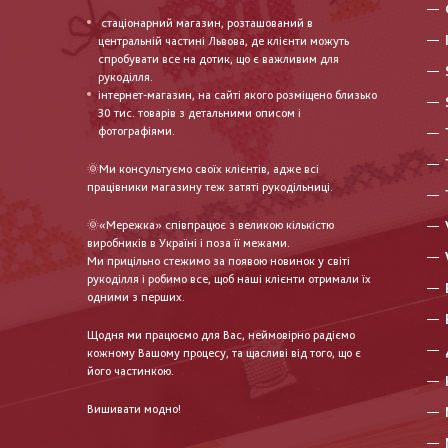
стаціонарний магазин, розташований в
центральній частині Львова, де клієнти можуть
спробувати все на дотик, що є важливим для
рукоділля.
інтернет-магазин, на сайті якого розміщено близько
30 тис. товарів з детальними описом і
фотографіями.
🌞Ми консультуємо своїх клієнтів, адже всі
працівники магазину теж затяті рукодільниці.
🌞«Мережка» співпрацює з великою кількістю
виробників в Україні і поза її межами.
Ми прицільно стежимо за появою новинок у світі
рукоділля і робимо все, щоб наші клієнти отримали їх
одними з перших.
Щодня ми працюємо для Вас, неймовірно радіємо
кожному Вашому процесу, та щасливі від того, що є
його частинкою.
Вишивати модно!