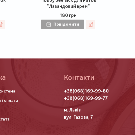
ток
Hobby Bee віск для ниток
"Лавандовий крем"
180 грн
Повідомити
ка
Контакти
го
+38(068)169-99-80
система
итулу
+38(068)169-99-77
 і оплата
м. Львів
вул. Газова, 7
статті
и