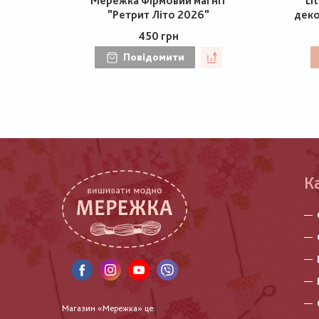
Мережка Фірмовий магніт
Li
"Ретрит Літо 2026"
деко
450 грн
Повідомити
К
Магазин «Мережка» це: