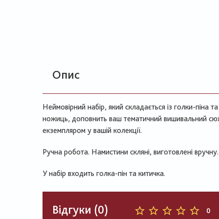
Опис
Неймовірний набір, який складається із голки-піна т
ножиць, доповнить ваш тематичний вишивальний сюж
екземпляром у вашій колекції.
Ручна робота. Намистини скляні, виготовлені вручну.
У набір входить голка-пін та китичка.
Відгуки (0)
0