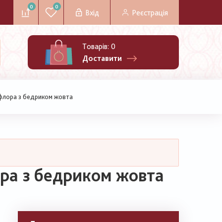
0
0
Вхід
Реєстрація
Товарів:
0
Доставити
ифлора з бедриком жовта
ора з бедриком жовта