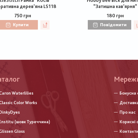
ttleStitch Рамка "Косів"
Hobby Bee віск для ни
ративна дерев'яна LS118
"Затишна кав'ярня"
750 грн
180 грн
Купити
Повідомити
аталог
Меню
Мереж
нижньо
Caron Waterlilies
Бонусна 
колонт
Classic Color Works
Доставка
DinkyDyes
Про нас
Enstitu (шовк Туреччина)
Корисні 
Glissen Gloss
Контакт