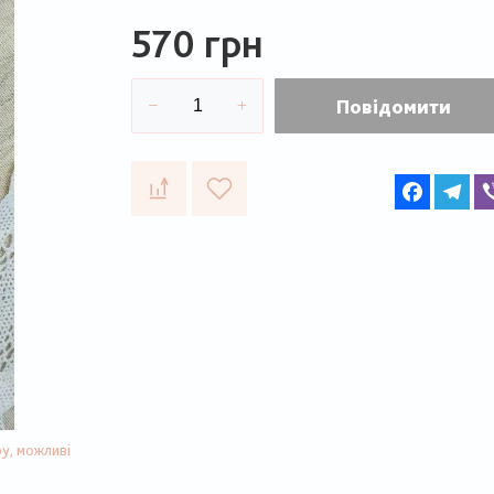
570 грн
Повідомити
Faceboo
Te
у, можливі