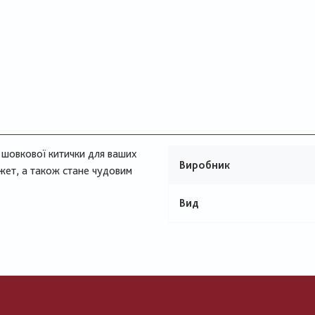
а шовкової китички для ваших
Виробник
ет, а також стане чудовим
Вид