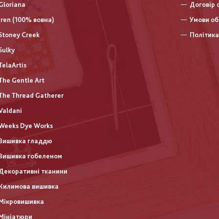
Gloriana
Договір 
Iren (100% вовна)
Умови об
Stoney Creek
Політика
Sulky
TelaArtis
The Gentle Art
The Thread Gatherer
Valdani
Weeks Dye Works
Вишивка гладдю
Вишивка гобеленом
Декоративні тканини
Килимова вишивка
Мікровишивка
Мініатюри