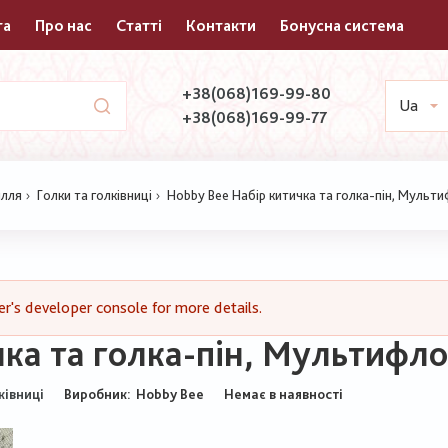
та
Про нас
Статті
Контакти
Бонусна система
+38(068)169-99-80
Ua
+38(068)169-99-77
ілля
Голки та голківниці
Hobby Bee Набір китичка та голка-пін, Мульт
's developer console for more details.
чка та голка-пін, Мультифл
Виробник:
Hobby Bee
Немає в наявності
ківниці