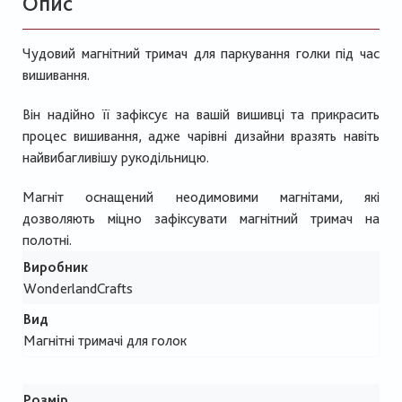
Опис
Чудовий магнітний тримач для паркування голки під час
вишивання.
Він надійно її зафіксує на вашій вишивці та прикрасить
процес вишивання, адже чарівні дизайни вразять навіть
найвибагливішу рукодільницю.
Магніт оснащений неодимовими магнітами, які
дозволяють міцно зафіксувати магнітний тримач на
полотні.
Виробник
WonderlandCrafts
Вид
Магнітні тримачі для голок
Розмір