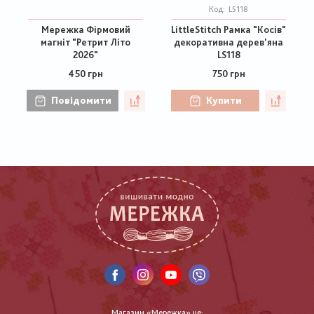
Код:
LS118
Мережка Фірмовий
LittleStitch Рамка "Косів"
магніт "Ретрит Літо
декоративна дерев'яна
2026"
LS118
450 грн
750 грн
Повідомити
Купити
Магазин «Мережка» це: