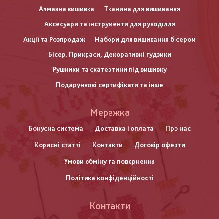
Алмазна вишивка
Тканина для вишивання
Аксесуари та інструменти для рукоділля
Акції та Розпродаж
Набори для вишивання бісером
Бісер, Прикраси, Декоративні гудзики
Рушники та скатертини під вишивку
Подарункові сертифікати та інше
Меню
Мережка
нижнього
Бонусна система
Доставка і оплата
Про нас
Корисні статті
Контакти
Договір оферти
колонтитулу
Умови обміну та повернення
Політика конфіденційності
Контакти