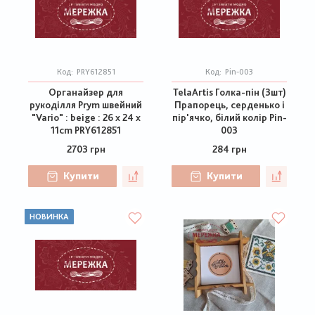
Код:
PRY612851
Код:
Pin-003
Органайзер для
TelaArtis Голка-пін (3шт)
рукоділля Prym швейний
Прапорець, серденько і
"Vario" : beige : 26 x 24 x
пір'ячко, білий колір Pin-
11cm PRY612851
003
2703 грн
284 грн
Купити
Купити
НОВИНКА