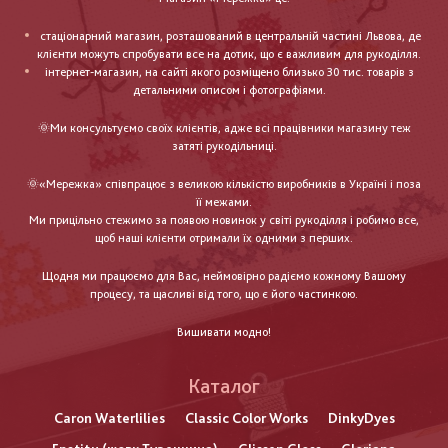
стаціонарний магазин, розташований в центральній частині Львова, де
клієнти можуть спробувати все на дотик, що є важливим для рукоділля.
інтернет-магазин, на сайті якого розміщено близько 30 тис. товарів з
детальними описом і фотографіями.
🌞Ми консультуємо своїх клієнтів, адже всі працівники магазину теж
затяті рукодільниці.
🌞«Мережка» співпрацює з великою кількістю виробників в Україні і поза
її межами.
Ми прицільно стежимо за появою новинок у світі рукоділля і робимо все,
щоб наші клієнти отримали їх одними з перших.
Щодня ми працюємо для Вас, неймовірно радіємо кожному Вашому
процесу, та щасливі від того, що є його частинкою.
Вишивати модно!
Каталог
Caron Waterlilies
Classic Color Works
DinkyDyes