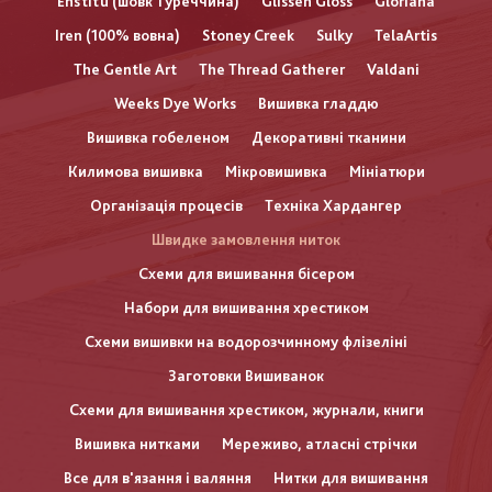
Enstitu (шовк Туреччина)
Glissen Gloss
Gloriana
Iren (100% вовна)
Stoney Creek
Sulky
TelaArtis
The Gentle Art
The Thread Gatherer
Valdani
Weeks Dye Works
Вишивка гладдю
Вишивка гобеленом
Декоративні тканини
Килимова вишивка
Мікровишивка
Мініатюри
Організація процесів
Техніка Хардангер
Швидке замовлення ниток
Схеми для вишивання бісером
Набори для вишивання хрестиком
Схеми вишивки на водорозчинному флізеліні
Заготовки Вишиванок
Схеми для вишивання хрестиком, журнали, книги
Вишивка нитками
Мереживо, атласні стрічки
Все для в'язання і валяння
Нитки для вишивання