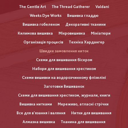
The Gentle Art
The Thread Gatherer
Valdani
Weeks Dye Works
Вишивка гладдю
Вишивка гобеленом
Декоративні тканини
Килимова вишивка
Мікровишивка
Мініатюри
Організація процесів
Техніка Хардангер
Швидке замовлення ниток
Схеми для вишивання бісером
Набори для вишивання хрестиком
Схеми вишивки на водорозчинному флізеліні
Заготовки Вишиванок
Схеми для вишивання хрестиком, журнали, книги
Вишивка нитками
Мереживо, атласні стрічки
Все для в'язання і валяння
Нитки для вишивання
Алмазна вишивка
Тканина для вишивання