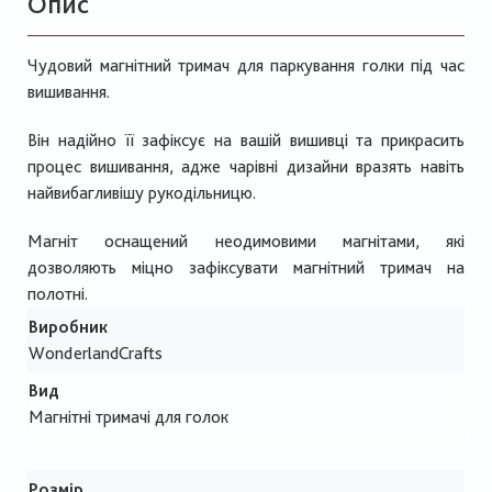
Опис
Чудовий магнітний тримач для паркування голки під час
вишивання.
Він надійно її зафіксує на вашій вишивці та прикрасить
процес вишивання, адже чарівні дизайни вразять навіть
найвибагливішу рукодільницю.
Магніт оснащений неодимовими магнітами, які
дозволяють міцно зафіксувати магнітний тримач на
полотні.
Виробник
WonderlandCrafts
Вид
Магнітні тримачі для голок
Розмір