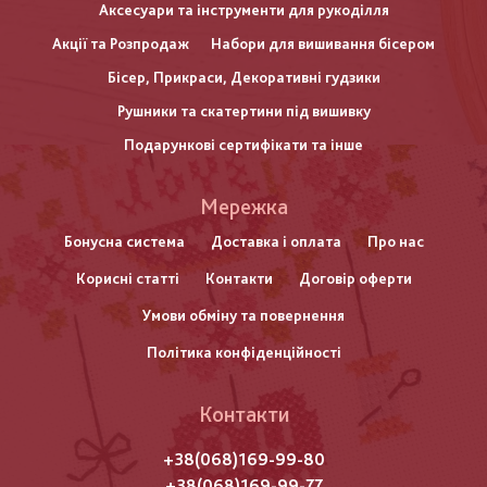
Аксесуари та інструменти для рукоділля
Акції та Розпродаж
Набори для вишивання бісером
Бісер, Прикраси, Декоративні гудзики
Рушники та скатертини під вишивку
Подарункові сертифікати та інше
Меню
Мережка
нижнього
Бонусна система
Доставка і оплата
Про нас
Корисні статті
Контакти
Договір оферти
колонтитулу
Умови обміну та повернення
Політика конфіденційності
Контакти
+38(068)169-99-80
+38(068)169-99-77