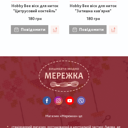
Hobby Bee віск для ниток
Hobby Bee віск для ниток
"Цитрусовий коктейль"
"Затишна кав'ярня"
180 грн
180 грн
Повідомити
Повідомити
Магазин «Мережка» це:
стаціонарний магазин, розташований в центральній частині Львова, де