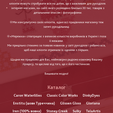
клієнти можуть спробувати все на дотик, що є важливим для рукоділля.
інтернет-магазин, на сайті якого розміщено близько 30 тис. товарів з
детальними описом і фотографіями.
🌞Ми консультуємо своїх клієнтів, адже всі працівники магазину теж
затяті рукодільниці.
🌞«Мережка» співпрацює з великою кількістю виробників в Україні і поза
її межами.
Ми прицільно стежимо за появою новинок у світі рукоділля і робимо все,
щоб наші клієнти отримали їх одними з перших.
Щодня ми працюємо для Вас, неймовірно радіємо кожному Вашому
процесу, та щасливі від того, що є його частинкою.
Вишивати модно!
Каталог
Caron Waterlilies
Classic Color Works
DinkyDyes
Enstitu (шовк Туреччина)
Glissen Gloss
Gloriana
Iren (100% вовна)
Stoney Creek
Sulky
TelaArtis