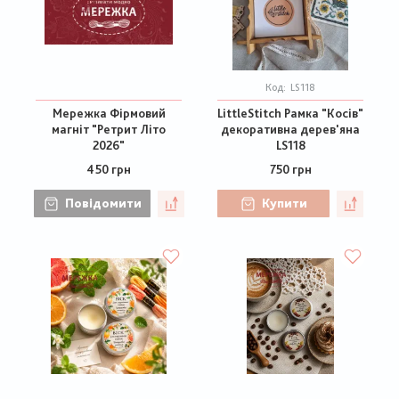
Код:
LS118
Мережка Фірмовий
LittleStitch Рамка "Косів"
магніт "Ретрит Літо
декоративна дерев'яна
2026"
LS118
450 грн
750 грн
Повідомити
Купити