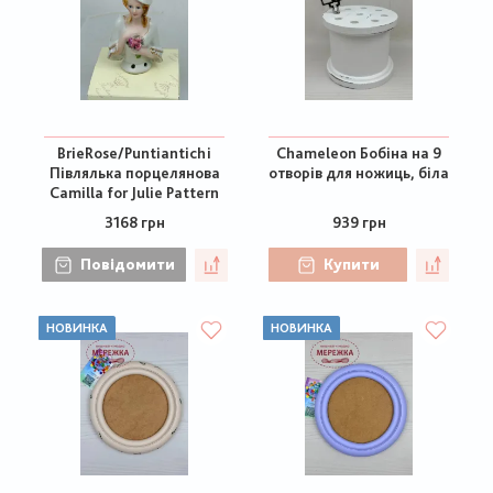
BrieRose/Puntiantichi
Chameleon Бобіна на 9
Півлялька порцелянова
отворів для ножиць, біла
Camilla for Julie Pattern
3168 грн
939 грн
Повідомити
Купити
НОВИНКА
НОВИНКА