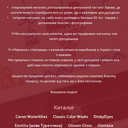
стаціонарний магазин, розташований в центральній частині Львова, де
клієнти можуть спробувати все на дотик, що є важливим для рукоділля.
інтернет-магазин, на сайті якого розміщено близько 30 тис. товарів з
детальними описом і фотографіями.
🌞Ми консультуємо своїх клієнтів, адже всі працівники магазину теж
затяті рукодільниці.
🌞«Мережка» співпрацює з великою кількістю виробників в Україні і поза
її межами.
Ми прицільно стежимо за появою новинок у світі рукоділля і робимо все,
щоб наші клієнти отримали їх одними з перших.
Щодня ми працюємо для Вас, неймовірно радіємо кожному Вашому
процесу, та щасливі від того, що є його частинкою.
Вишивати модно!
Каталог
Caron Waterlilies
Classic Color Works
DinkyDyes
Enstitu (шовк Туреччина)
Glissen Gloss
Gloriana