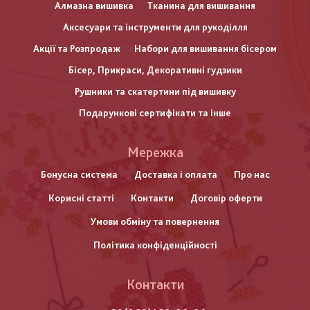
Алмазна вишивка
Тканина для вишивання
Аксесуари та інструменти для рукоділля
Акції та Розпродаж
Набори для вишивання бісером
Бісер, Прикраси, Декоративні гудзики
Рушники та скатертини під вишивку
Подарункові сертифікати та інше
Меню
Мережка
нижнього
Бонусна система
Доставка і оплата
Про нас
Корисні статті
Контакти
Договір оферти
колонтитулу
Умови обміну та повернення
Політика конфіденційності
Контакти