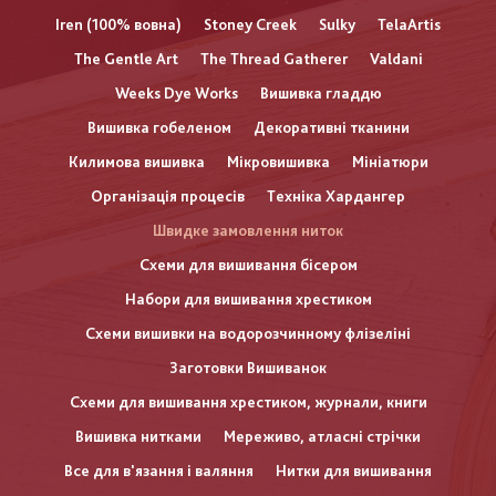
Iren (100% вовна)
Stoney Creek
Sulky
TelaArtis
The Gentle Art
The Thread Gatherer
Valdani
Weeks Dye Works
Вишивка гладдю
Вишивка гобеленом
Декоративні тканини
Килимова вишивка
Мікровишивка
Мініатюри
Організація процесів
Техніка Хардангер
Швидке замовлення ниток
Схеми для вишивання бісером
Набори для вишивання хрестиком
Схеми вишивки на водорозчинному флізеліні
Заготовки Вишиванок
Схеми для вишивання хрестиком, журнали, книги
Вишивка нитками
Мереживо, атласні стрічки
Все для в'язання і валяння
Нитки для вишивання