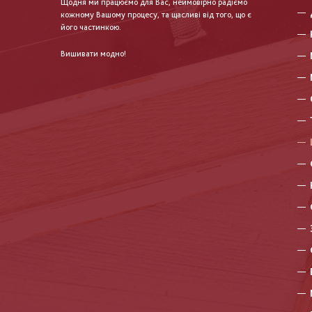
Щодня ми працюємо для Вас, неймовірно радіємо
кожному Вашому процесу, та щасливі від того, що є
його частинкою.
Вишивати модно!