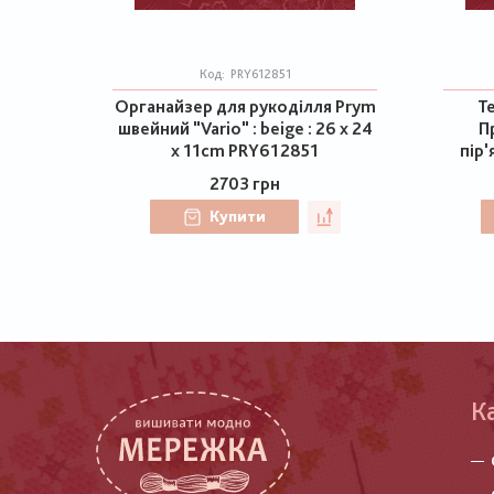
Код:
PRY612851
Органайзер для рукоділля Prym
Te
швейний "Vario" : beige : 26 x 24
П
x 11cm PRY612851
пір'
2703 грн
Купити
К