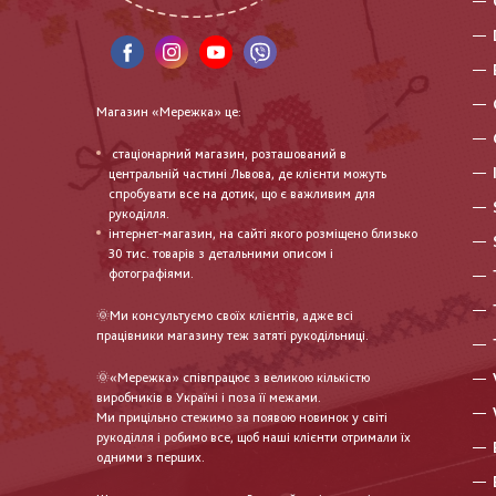
Магазин «Мережка» це:
стаціонарний магазин, розташований в
центральній частині Львова, де клієнти можуть
спробувати все на дотик, що є важливим для
рукоділля.
інтернет-магазин, на сайті якого розміщено близько
30 тис. товарів з детальними описом і
фотографіями.
🌞Ми консультуємо своїх клієнтів, адже всі
працівники магазину теж затяті рукодільниці.
🌞«Мережка» співпрацює з великою кількістю
виробників в Україні і поза її межами.
Ми прицільно стежимо за появою новинок у світі
рукоділля і робимо все, щоб наші клієнти отримали їх
одними з перших.