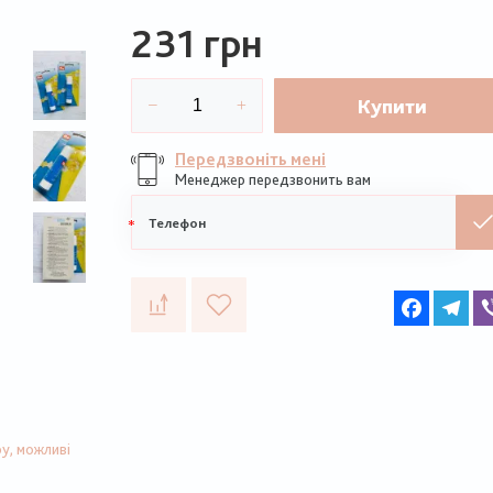
231 грн
Купити
Передзвоніть мені
Менеджер передзвонить вам
Мобільний
телефон
Faceboo
Te
у, можливі