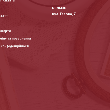
 і оплата
м. Львів
вул. Газова, 7
статті
и
оферти
міну та повернення
 конфіденційності