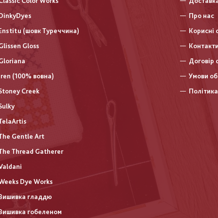
Classic Color Works
Доставка
DinkyDyes
Про нас
Enstitu (шовк Туреччина)
Корисні 
Glissen Gloss
Контакт
Gloriana
Договір 
Iren (100% вовна)
Умови об
Stoney Creek
Політика
Sulky
TelaArtis
The Gentle Art
The Thread Gatherer
Valdani
Weeks Dye Works
Вишивка гладдю
Вишивка гобеленом