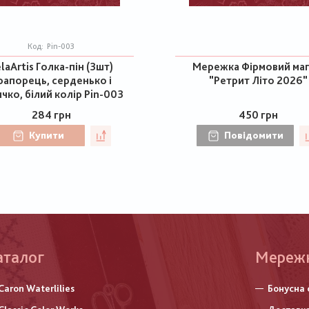
Код:
Pin-003
laArtis Голка-пін (3шт)
Мережка Фірмовий маг
рапорець, серденько і
"Ретрит Літо 2026"
ячко, білий колір Pin-003
284 грн
450 грн
Купити
Повідомити
аталог
Меню
Мереж
нижньо
Caron Waterlilies
Бонусна 
колонт