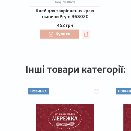
Код:
968020
Клей для закріплення краю
тканини Prym 968020
452 грн
Купити
Інші товари категорії:
НОВИНКА
НОВИН