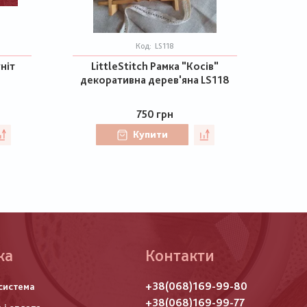
Код:
LS118
ніт
LittleStitch Рамка "Косів"
декоративна дерев'яна LS118
750 грн
Купити
ка
Контакти
го
+38(068)169-99-80
система
итулу
+38(068)169-99-77