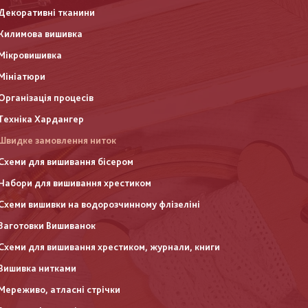
Декоративні тканини
Килимова вишивка
Мікровишивка
Мініатюри
Організація процесів
Техніка Хардангер
Швидке замовлення ниток
Схеми для вишивання бісером
Набори для вишивання хрестиком
Схеми вишивки на водорозчинному флізеліні
Заготовки Вишиванок
Схеми для вишивання хрестиком, журнали, книги
Вишивка нитками
Мереживо, атласні стрічки