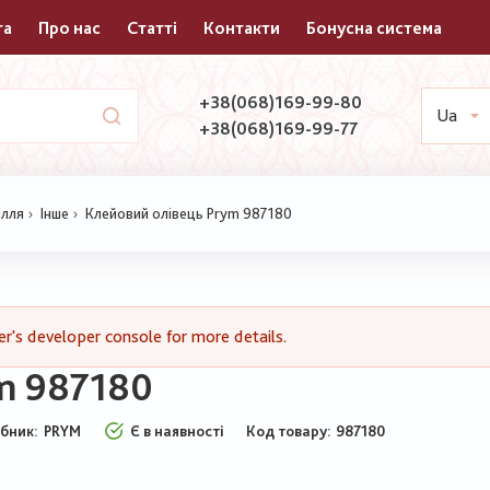
та
Про нас
Статті
Контакти
Бонусна система
+38(068)169-99-80
Ua
+38(068)169-99-77
ілля
Інше
Клейовий олівець Prym 987180
's developer console for more details.
m 987180
бник:
PRYM
Є в наявності
Код товару
987180