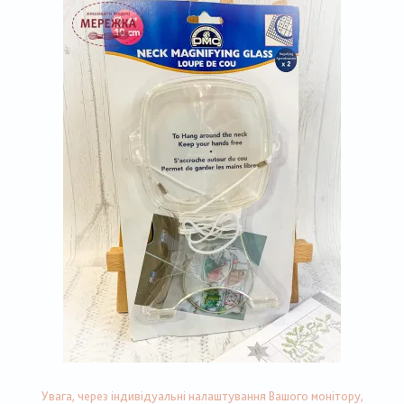
Увага, через індивідуальні налаштування Вашого монітору,