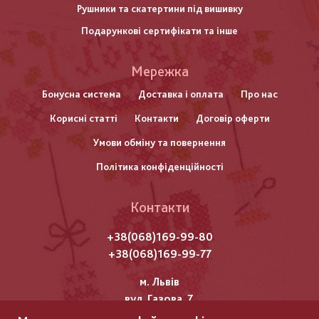
Рушники та скатертини під вишивку
Подарункові сертифікати та інше
Меню
Мережка
нижнього
Бонусна система
Доставка і оплата
Про нас
Корисні статті
Контакти
Договір оферти
колонтитулу
Умови обміну та повернення
Політика конфіденційності
Контакти
+38(068)169-99-80
+38(068)169-99-77
м. Львів
вул. Газова, 7