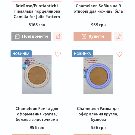
BrieRose/Puntiantichi
Chameleon Бобіна на 9
Півлялька порцелянова
отворів для ножиць, біла
Camilla for Julie Pattern
3168 грн
939 грн
Повідомити
Купити
НОВИНКА
НОВИНКА
Chameleon Рамка для
Chameleon Рамка для
оформлення кругла,
оформлення кругла,
бежева з листочками
бузкова
956 грн
956 грн