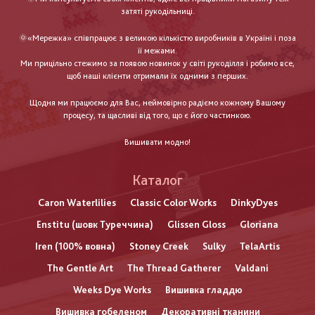
затяті рукодільниці.
🌞«Мережка» співпрацює з великою кількістю виробників в Україні і поза
її межами.
Ми прицільно стежимо за появою новинок у світі рукоділля і робимо все,
щоб наші клієнти отримали їх одними з перших.
Щодня ми працюємо для Вас, неймовірно радіємо кожному Вашому
процесу, та щасливі від того, що є його частинкою.
Вишивати модно!
Каталог
Caron Waterlilies
Classic Color Works
DinkyDyes
Enstitu (шовк Туреччина)
Glissen Gloss
Gloriana
Iren (100% вовна)
Stoney Creek
Sulky
TelaArtis
The Gentle Art
The Thread Gatherer
Valdani
Weeks Dye Works
Вишивка гладдю
Вишивка гобеленом
Декоративні тканини