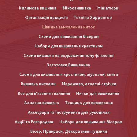
Килимова вишивка
Мікровишивка
Мініатюри
Організація процесів
Техніка Хардангер
Швидке замовлення ниток
Схеми для вишивання бісером
Набори для вишивання хрестиком
Схеми вишивки на водорозчинному флізеліні
Заготовки Вишиванок
Схеми для вишивання хрестиком, журнали, книги
Вишивка нитками
Мереживо, атласні стрічки
Все для в'язання і валяння
Нитки для вишивання
Алмазна вишивка
Тканина для вишивання
Аксесуари та інструменти для рукоділля
Акції та Розпродаж
Набори для вишивання бісером
Бісер, Прикраси, Декоративні гудзики