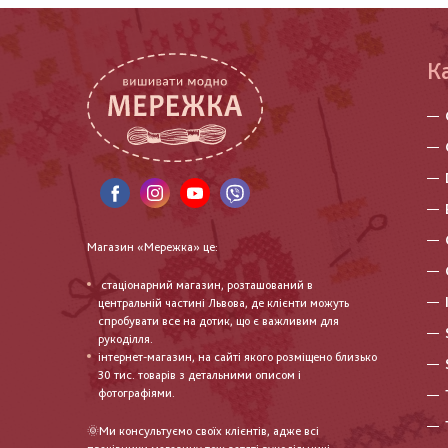
К
Магазин «Мережка» це:
стаціонарний магазин, розташований в
центральній частині Львова, де клієнти можуть
спробувати все на дотик, що є важливим для
рукоділля.
інтернет-магазин, на сайті якого розміщено близько
30 тис. товарів з детальними описом і
фотографіями.
🌞Ми консультуємо своїх клієнтів, адже всі