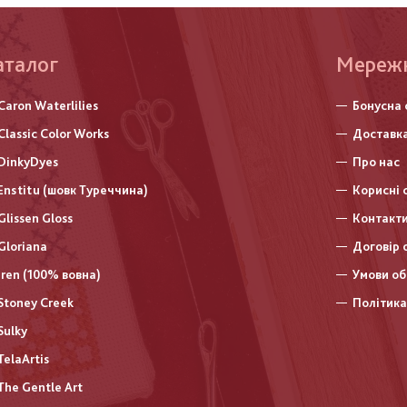
аталог
Меню
Мереж
нижньо
Caron Waterlilies
Бонусна 
колонт
Classic Color Works
Доставка
DinkyDyes
Про нас
Enstitu (шовк Туреччина)
Корисні 
Glissen Gloss
Контакт
Gloriana
Договір 
Iren (100% вовна)
Умови об
Stoney Creek
Політика
Sulky
TelaArtis
The Gentle Art