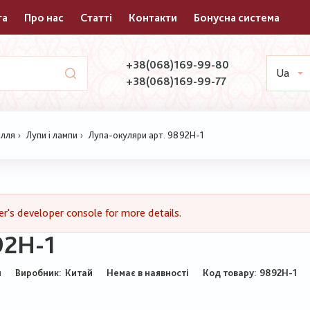
та
Про нас
Статті
Контакти
Бонусна система
+38(068)169-99-80
Ua
+38(068)169-99-77
ілля
Лупи і лампи
Лупа-окуляри арт. 9892H-1
's developer console for more details.
92H-1
Виробник:
Китай
Немає в наявності
Код товару
9892H-1
и