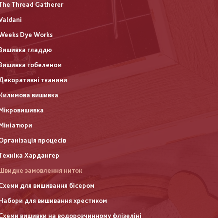
The Thread Gatherer
Valdani
Weeks Dye Works
Вишивка гладдю
Вишивка гобеленом
Декоративні тканини
Килимова вишивка
Мікровишивка
Мініатюри
Організація процесів
Техніка Хардангер
Швидке замовлення ниток
Схеми для вишивання бісером
Набори для вишивання хрестиком
Схеми вишивки на водорозчинному флізеліні