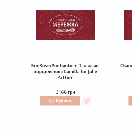
BrieRose/Puntiantichi Півлялька
Chame
порцелянова Camilla for Julie
Pattern
3168 грн
Купити