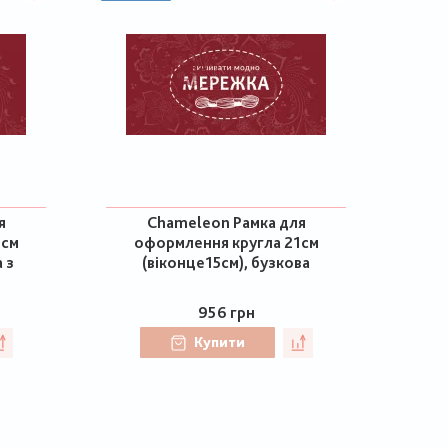
я
Chameleon Рамка для
1см
оформлення кругла 21см
 з
(віконце15см), бузкова
956 грн
Купити