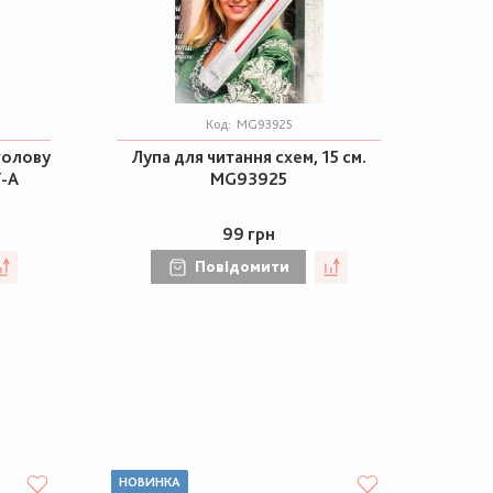
Код:
MG93925
 голову
Лупа для читання схем, 15 см.
7-A
MG93925
99 грн
Повідомити
НОВИНКА