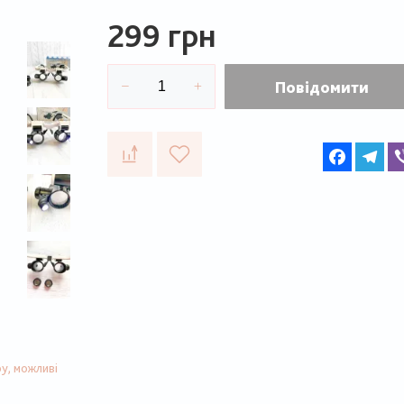
299 грн
Повідомити
Faceboo
Te
у, можливі