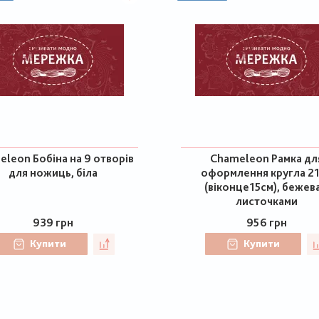
leon Бобіна на 9 отворів
Chameleon Рамка дл
для ножиць, біла
оформлення кругла 2
(віконце15см), бежева
листочками
939 грн
956 грн
Купити
Купити