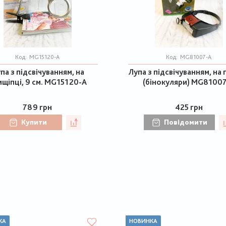
Код:
MG15120-A
Код:
MG81007-A
па з підсвічуванням, на
Лупа з підсвічуванням, на
щіпці, 9 см. MG15120-A
(бінокуляри) MG8100
789 грн
425 грн
Купити
Повідомити
КА
НОВИНКА