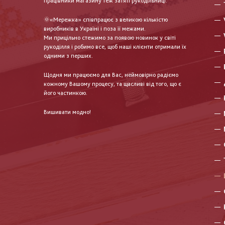
працівники магазину теж затяті рукодільниці.
🌞«Мережка» співпрацює з великою кількістю
виробників в Україні і поза її межами.
Ми прицільно стежимо за появою новинок у світі
рукоділля і робимо все, щоб наші клієнти отримали їх
одними з перших.
Щодня ми працюємо для Вас, неймовірно радіємо
кожному Вашому процесу, та щасливі від того, що є
його частинкою.
Вишивати модно!