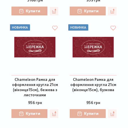
3168 грн
939 грн
Купити
Купити
НОВИНКА
НОВИНКА
Chameleon Рамка для
Chameleon Рамка для
оформлення кругла 21см
оформлення кругла 21см
(віконце15см), бежева з
(віконце15см), бузкова
листочками
956 грн
956 грн
Купити
Купити