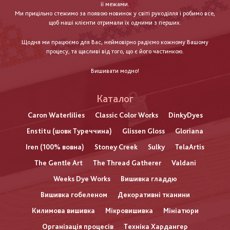
її межами.
Ми прицільно стежимо за появою новинок у світі рукоділля і робимо все,
щоб наші клієнти отримали їх одними з перших.
Щодня ми працюємо для Вас, неймовірно радіємо кожному Вашому
процесу, та щасливі від того, що є його частинкою.
Вишивати модно!
Каталог
Caron Waterlilies
Classic Color Works
DinkyDyes
Enstitu (шовк Туреччина)
Glissen Gloss
Gloriana
Iren (100% вовна)
Stoney Creek
Sulky
TelaArtis
The Gentle Art
The Thread Gatherer
Valdani
Weeks Dye Works
Вишивка гладдю
Вишивка гобеленом
Декоративні тканини
Килимова вишивка
Мікровишивка
Мініатюри
Організація процесів
Техніка Хардангер