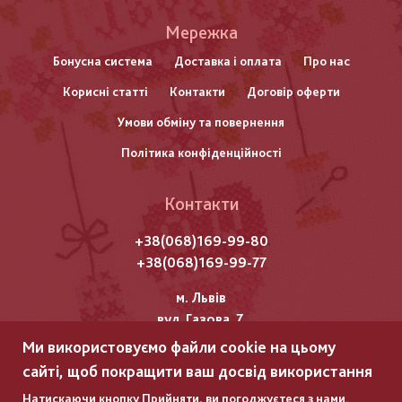
Меню
Мережка
нижнього
Бонусна система
Доставка і оплата
Про нас
Корисні статті
Контакти
Договір оферти
колонтитулу
Умови обміну та повернення
Політика конфіденційності
Контакти
+38(068)169-99-80
+38(068)169-99-77
м. Львів
вул. Газова, 7
Ми використовуємо файли cookie на цьому
Всі права захищені "Мережка"
сайті, щоб покращити ваш досвід використання
Copyright © 2025
Натискаючи кнопку Прийняти, ви погоджуєтеся з нами.