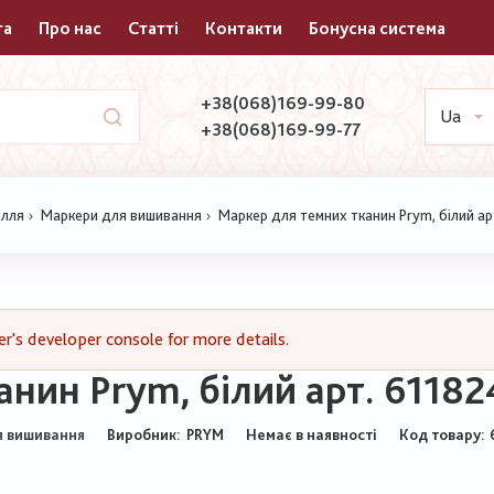
та
Про нас
Статті
Контакти
Бонусна система
+38(068)169-99-80
Ua
+38(068)169-99-77
ілля
Маркери для вишивання
Маркер для темних тканин Prym, білий ар
's developer console for more details.
нин Prym, білий арт. 61182
Виробник:
PRYM
Немає в наявності
Код товару
я вишивання