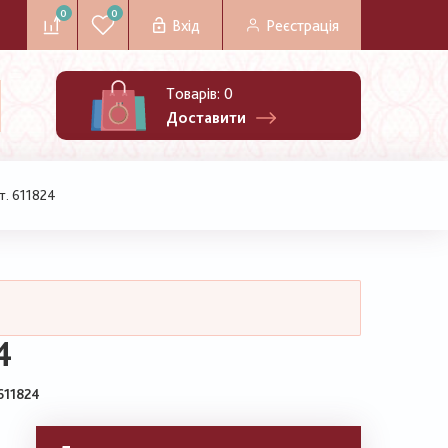
0
0
Вхід
Реєстрація
Товарів:
0
Доставити
т. 611824
4
611824