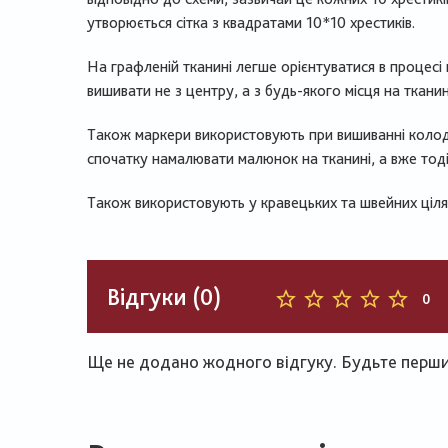
утворюється сітка з квадратами 10*10 хрестиків.
На графленій тканині легше орієнтуватися в процес
вишивати не з центру, а з будь-якого місця на тканин
Також маркери використовують при вишиванні колод
спочатку намалювати малюнок на тканині, а вже тод
Також використовують у кравецьких та швейних ціля
Відгуки (0)
0
Ще не додано жодного відгуку. Будьте першим