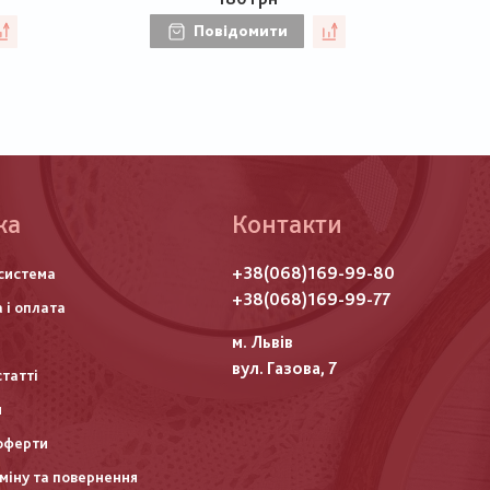
Повідомити
ка
Контакти
го
+38(068)169-99-80
система
итулу
+38(068)169-99-77
 і оплата
м. Львів
вул. Газова, 7
статті
и
оферти
міну та повернення