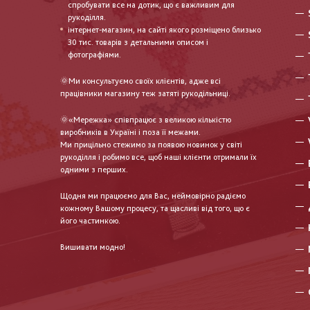
спробувати все на дотик, що є важливим для
рукоділля.
інтернет-магазин, на сайті якого розміщено близько
30 тис. товарів з детальними описом і
фотографіями.
🌞Ми консультуємо своїх клієнтів, адже всі
працівники магазину теж затяті рукодільниці.
🌞«Мережка» співпрацює з великою кількістю
виробників в Україні і поза її межами.
Ми прицільно стежимо за появою новинок у світі
рукоділля і робимо все, щоб наші клієнти отримали їх
одними з перших.
Щодня ми працюємо для Вас, неймовірно радіємо
кожному Вашому процесу, та щасливі від того, що є
його частинкою.
Вишивати модно!