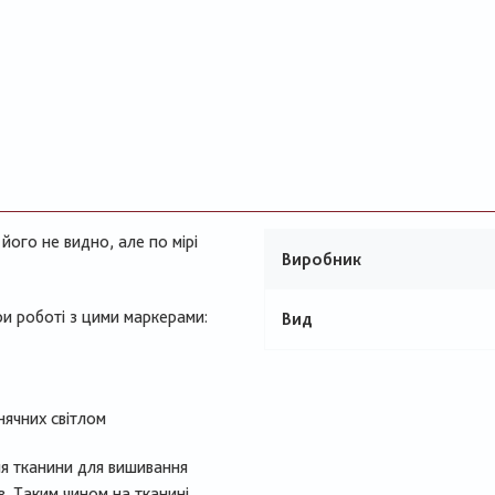
його не видно, але по мірі
Виробник
ри роботі з цими маркерами:
Вид
нячних світлом
я тканини для вишивання
в. Таким чином на тканині