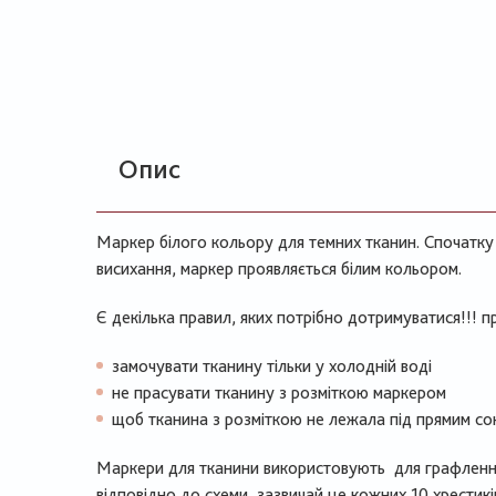
Опис
Маркер білого кольору для темних тканин. Спочатку 
висихання, маркер проявляється білим кольором.
Є декілька правил, яких потрібно дотримуватися!!! п
замочувати тканину тільки у холодній воді
не прасувати тканину з розміткою маркером
щоб тканина з розміткою не лежала під прямим со
Маркери для тканини використовують для графленн
відповідно до схеми, зазвичай це кожних 10 хрестикі