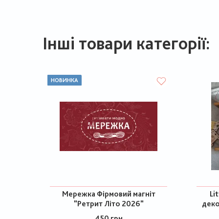
Інші товари категорії:
НОВИНКА
Мережка Фірмовий магніт
Li
"Ретрит Літо 2026"
деко
450 грн