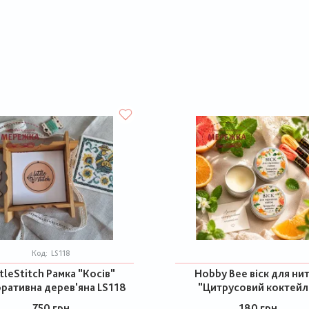
Код:
LS118
ttleStitch Рамка "Косів"
Hobby Bee віск для ни
ративна дерев'яна LS118
"Цитрусовий коктейл
750 грн
180 грн