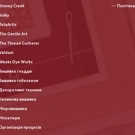
Stoney Creek
Політика
Sulky
TelaArtis
The Gentle Art
The Thread Gatherer
Valdani
Weeks Dye Works
Вишивка гладдю
Вишивка гобеленом
Декоративні тканини
Килимова вишивка
Мікровишивка
Мініатюри
Організація процесів