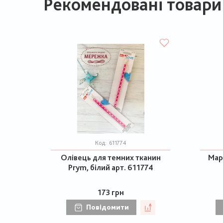
Рекомендовані товари
Код:
611774
Олівець для темних тканин
Мар
Prym, білий арт. 611774
173 грн
Повідомити