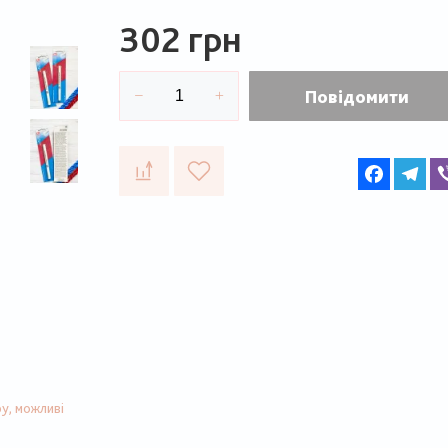
302 грн
Повідомити
Faceboo
Te
у, можливі