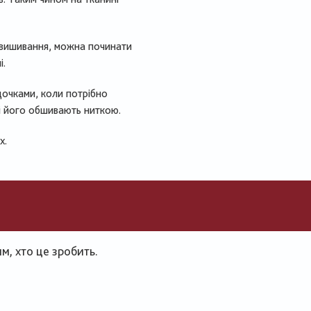
і вишивання, можна починати
і.
очками, коли потрібно
і його обшивають ниткою.
х.
, хто це зробить.