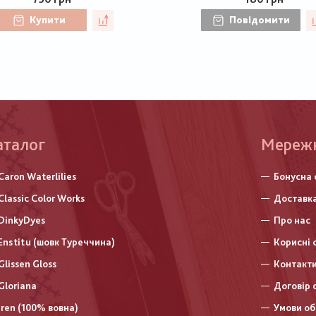
Купити
Повідомити
аталог
Меню
Мереж
нижньо
Caron Waterlilies
Бонусна 
колонт
Classic Color Works
Доставка
DinkyDyes
Про нас
Enstitu (шовк Туреччина)
Корисні 
Glissen Gloss
Контакт
Gloriana
Договір 
Iren (100% вовна)
Умови об