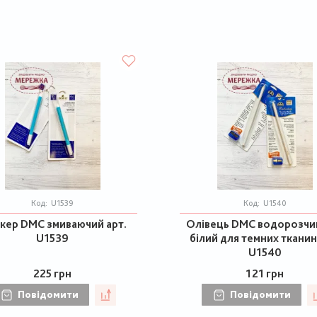
Код:
U1539
Код:
U1540
кер DMC змиваючий арт.
Олівець DMC водорозчи
U1539
білий для темних тканин
U1540
225 грн
121 грн
Повідомити
Повідомити