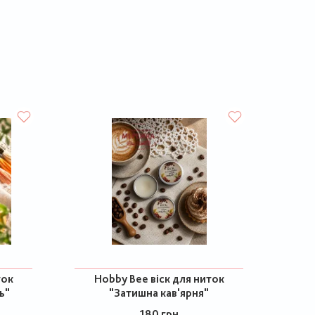
ток
Hobby Bee віск для ниток
ь"
"Затишна кав'ярня"
180 грн