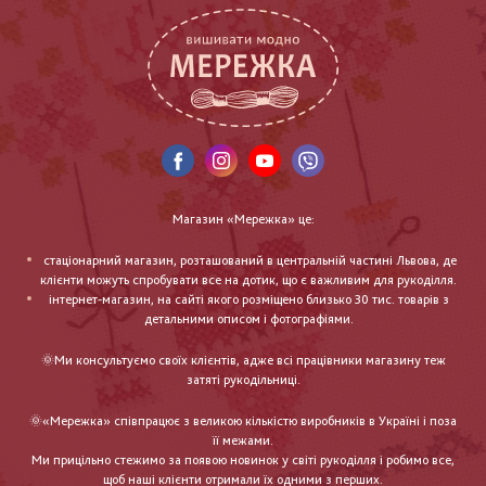
Магазин «Мережка» це:
стаціонарний магазин, розташований в центральній частині Львова, де
клієнти можуть спробувати все на дотик, що є важливим для рукоділля.
інтернет-магазин, на сайті якого розміщено близько 30 тис. товарів з
детальними описом і фотографіями.
🌞Ми консультуємо своїх клієнтів, адже всі працівники магазину теж
затяті рукодільниці.
🌞«Мережка» співпрацює з великою кількістю виробників в Україні і поза
її межами.
Ми прицільно стежимо за появою новинок у світі рукоділля і робимо все,
щоб наші клієнти отримали їх одними з перших.