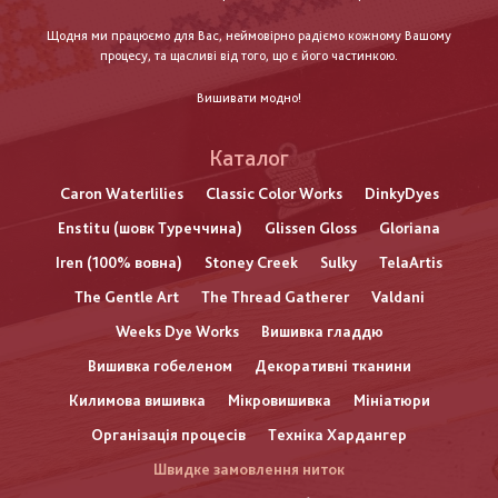
Щодня ми працюємо для Вас, неймовірно радіємо кожному Вашому
процесу, та щасливі від того, що є його частинкою.
Вишивати модно!
Каталог
Caron Waterlilies
Classic Color Works
DinkyDyes
Enstitu (шовк Туреччина)
Glissen Gloss
Gloriana
Iren (100% вовна)
Stoney Creek
Sulky
TelaArtis
The Gentle Art
The Thread Gatherer
Valdani
Weeks Dye Works
Вишивка гладдю
Вишивка гобеленом
Декоративні тканини
Килимова вишивка
Мікровишивка
Мініатюри
Організація процесів
Техніка Хардангер
Швидке замовлення ниток