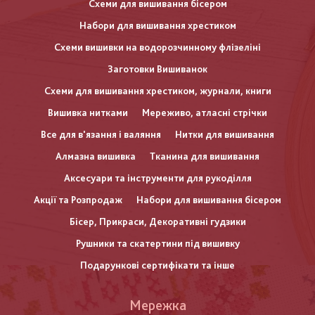
Схеми для вишивання бісером
Набори для вишивання хрестиком
Схеми вишивки на водорозчинному флізеліні
Заготовки Вишиванок
Схеми для вишивання хрестиком, журнали, книги
Вишивка нитками
Мереживо, атласні стрічки
Все для в'язання і валяння
Нитки для вишивання
Алмазна вишивка
Тканина для вишивання
Аксесуари та інструменти для рукоділля
Акції та Розпродаж
Набори для вишивання бісером
Бісер, Прикраси, Декоративні гудзики
Рушники та скатертини під вишивку
Подарункові сертифікати та інше
Меню
Мережка