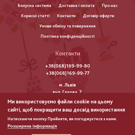
нижнього
Бонусна система
Доставка і оплата
Про нас
Корисні статті
Контакти
Договір оферти
колонтитулу
Умови обміну та повернення
Політика конфіденційності
Контакти
+38(068)169-99-80
+38(068)169-99-77
м. Львів
вул. Газова, 7
Ми використовуємо файли cookie на цьому
Всі права захищені "Мережка"
сайті, щоб покращити ваш досвід використання
Copyright © 2025
Натискаючи кнопку Прийняти, ви погоджуєтеся з нами.
Розширена інформація