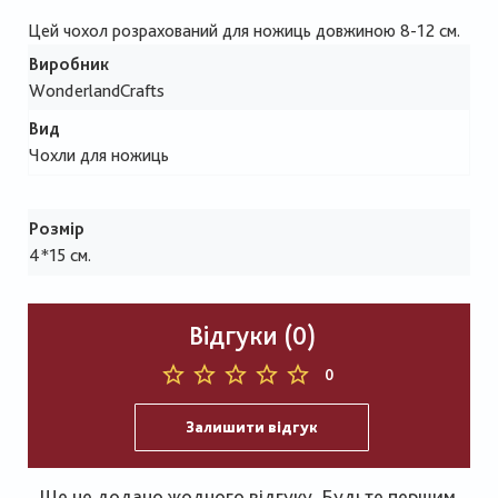
Цей чохол розрахований для ножиць довжиною 8-12 см.
Виробник
WonderlandCrafts
Вид
Чохли для ножиць
Розмір
4*15 см.
Відгуки (0)
0
Залишити відгук
Ще не додано жодного відгуку. Будьте першим,