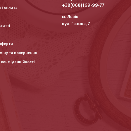
итулу
+38(068)169-99-77
 і оплата
м. Львів
вул. Газова, 7
статті
и
оферти
міну та повернення
 конфіденційності