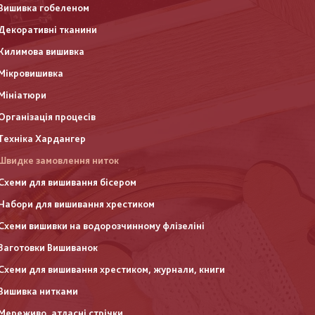
Вишивка гобеленом
Декоративні тканини
Килимова вишивка
Мікровишивка
Мініатюри
Організація процесів
Техніка Хардангер
Швидке замовлення ниток
Схеми для вишивання бісером
Набори для вишивання хрестиком
Схеми вишивки на водорозчинному флізеліні
Заготовки Вишиванок
Схеми для вишивання хрестиком, журнали, книги
Вишивка нитками
Мереживо, атласні стрічки