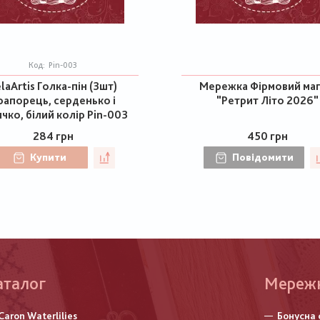
Код:
Pin-003
laArtis Голка-пін (3шт)
Мережка Фірмовий маг
рапорець, серденько і
"Ретрит Літо 2026"
ячко, білий колір Pin-003
284 грн
450 грн
Купити
Повідомити
аталог
Меню
Мереж
нижньо
Caron Waterlilies
Бонусна 