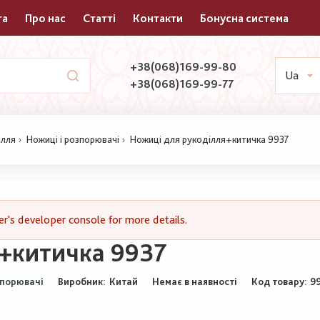
та
Про нас
Статті
Контакти
Бонусна система
+38(068)169-99-80
Ua
+38(068)169-99-77
ілля
Ножиці і розпорювачі
Ножиці для рукоділля+китичка 9937
's developer console for more details.
+китичка 9937
Виробник:
Китай
Немає в наявності
Код товару
9
зпорювачі