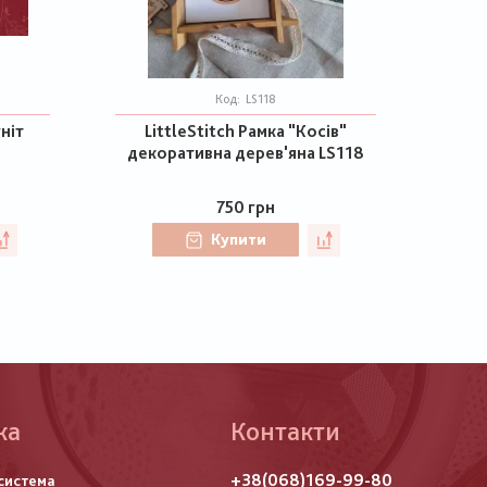
Код:
LS118
ніт
LittleStitch Рамка "Косів"
декоративна дерев'яна LS118
750 грн
Купити
ка
Контакти
го
+38(068)169-99-80
система