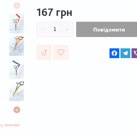
167 грн
Повідомити
Faceboo
Te
у, можливі