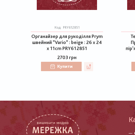
Код:
PRY612851
Органайзер для рукоділля Prym
Te
швейний "Vario" : beige : 26 x 24
П
x 11cm PRY612851
пір'
2703 грн
Купити
К