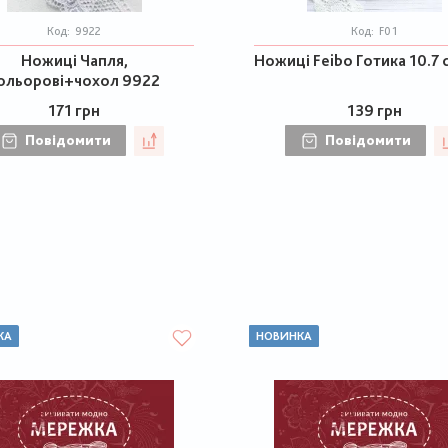
Код:
9922
Код:
F01
Ножиці Чапля,
Ножиці Feibo Готика 10.7 
ольорові+чохол 9922
171 грн
139 грн
Повідомити
Повідомити
КА
НОВИНКА