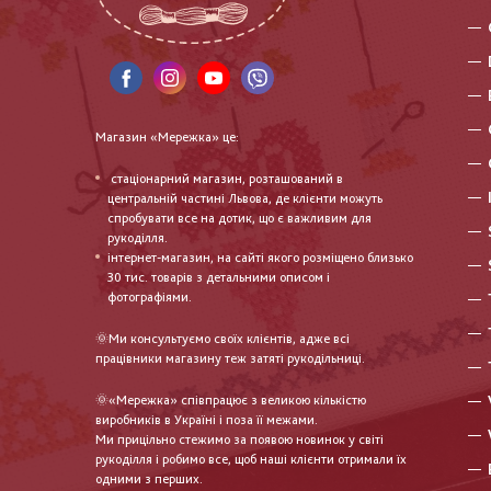
Магазин «Мережка» це:
стаціонарний магазин, розташований в
центральній частині Львова, де клієнти можуть
спробувати все на дотик, що є важливим для
рукоділля.
інтернет-магазин, на сайті якого розміщено близько
30 тис. товарів з детальними описом і
фотографіями.
🌞Ми консультуємо своїх клієнтів, адже всі
працівники магазину теж затяті рукодільниці.
🌞«Мережка» співпрацює з великою кількістю
виробників в Україні і поза її межами.
Ми прицільно стежимо за появою новинок у світі
рукоділля і робимо все, щоб наші клієнти отримали їх
одними з перших.