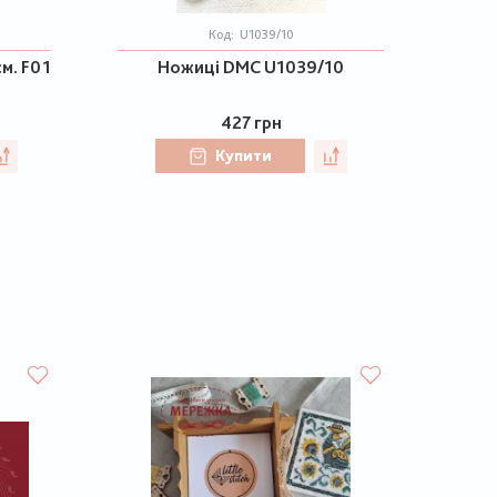
Код:
U1039/10
см. F01
Ножиці DMC U1039/10
427 грн
Купити