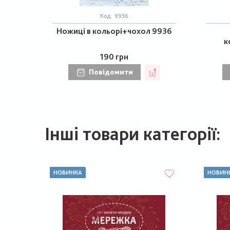
Код:
9936
Ножиці в кольорі+чохол 9936
к
190 грн
Повідомити
Інші товари категорії:
НОВИНКА
НОВИН