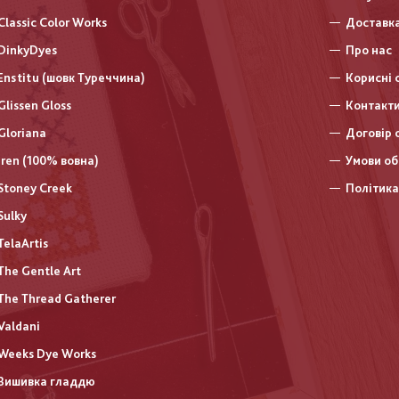
колонт
Classic Color Works
Доставка
DinkyDyes
Про нас
Enstitu (шовк Туреччина)
Корисні 
Glissen Gloss
Контакт
Gloriana
Договір 
Iren (100% вовна)
Умови об
Stoney Creek
Політика
Sulky
TelaArtis
The Gentle Art
The Thread Gatherer
Valdani
Weeks Dye Works
Вишивка гладдю