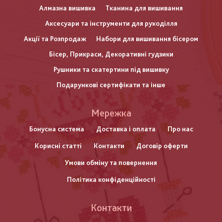
Алмазна вишивка
Тканина для вишивання
Аксесуари та інструменти для рукоділля
Акції та Розпродаж
Набори для вишивання бісером
Бісер, Прикраси, Декоративні гудзики
Рушники та скатертини під вишивку
Подарункові сертифікати та інше
Меню
Мережка
нижнього
Бонусна система
Доставка і оплата
Про нас
Корисні статті
Контакти
Договір оферти
колонтитулу
Умови обміну та повернення
Політика конфіденційності
Контакти