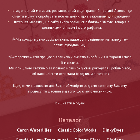
стаціонарний магазин, розташований в центральній частині Львова, де
клієнти можуть спробувати все на дотик, що є важливим для рукоділля.
інтернет-магазин, на сайті якого розміщено близько 30 тис. товарів з
детальними описом і фотографіями.
🌞Ми консультуємо своїх клієнтів, адже всі працівники магазину теж
затяті рукодільниці.
🌞«Мережка» співпрацює з великою кількістю виробників в Україні і поза
її межами.
Ми прицільно стежимо за появою новинок у світі рукоділля і робимо все,
щоб наші клієнти отримали їх одними з перших.
Щодня ми працюємо для Вас, неймовірно радіємо кожному Вашому
процесу, та щасливі від того, що є його частинкою.
Вишивати модно!
Каталог
Caron Waterlilies
Classic Color Works
DinkyDyes
Enstitu (шовк Туреччина)
Glissen Gloss
Gloriana