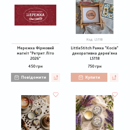
Код:
LS118
Мережка Фірмовий
LittleStitch Рамка "Косів"
магніт "Ретрит Літо
декоративна дерев'яна
2026"
LS118
450 грн
750 грн
Повідомити
Купити