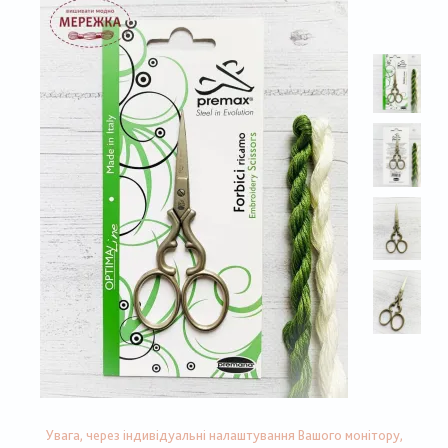
Увага, через індивідуальні налаштування Вашого монітору,