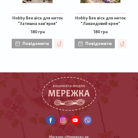
Hobby Bee віск для ниток
Hobby Bee віск для ниток
"Затишна кав'ярня"
"Лавандовий крем"
180 грн
180 грн
Повідомити
Повідомити
Магазин «Мережка» це: