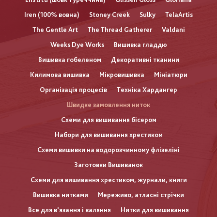
Iren (100% вовна)
Stoney Creek
Sulky
TelaArtis
The Gentle Art
The Thread Gatherer
Valdani
Weeks Dye Works
Вишивка гладдю
Вишивка гобеленом
Декоративні тканини
Килимова вишивка
Мікровишивка
Мініатюри
Організація процесів
Техніка Хардангер
Швидке замовлення ниток
Схеми для вишивання бісером
Набори для вишивання хрестиком
Схеми вишивки на водорозчинному флізеліні
Заготовки Вишиванок
Схеми для вишивання хрестиком, журнали, книги
Вишивка нитками
Мереживо, атласні стрічки
Все для в'язання і валяння
Нитки для вишивання