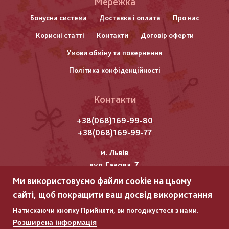
Меню
Мережка
нижнього
Бонусна система
Доставка і оплата
Про нас
Корисні статті
Контакти
Договір оферти
колонтитулу
Умови обміну та повернення
Політика конфіденційності
Контакти
+38(068)169-99-80
+38(068)169-99-77
м. Львів
вул. Газова, 7
Ми використовуємо файли cookie на цьому
Всі права захищені "Мережка"
сайті, щоб покращити ваш досвід використання
Copyright © 2025
Натискаючи кнопку Прийняти, ви погоджуєтеся з нами.
Розширена інформація