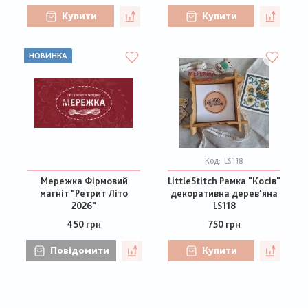
Купити
Купити
НОВИНКА
Код:
LS118
Мережка Фірмовий
LittleStitch Рамка "Косів"
магніт "Ретрит Літо
декоративна дерев'яна
2026"
LS118
450 грн
750 грн
Повідомити
Купити