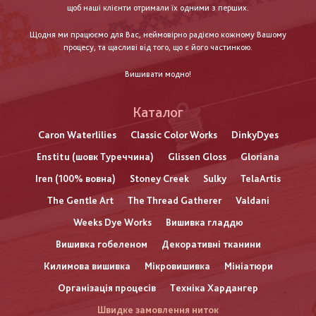
щоб наші клієнти отримали їх одними з перших.
Щодня ми працюємо для Вас, неймовірно радіємо кожному Вашому
процесу, та щасливі від того, що є його частинкою.
Вишивати модно!
Каталог
Caron Waterlilies
Classic Color Works
DinkyDyes
Enstitu (шовк Туреччина)
Glissen Gloss
Gloriana
Iren (100% вовна)
Stoney Creek
Sulky
TelaArtis
The Gentle Art
The Thread Gatherer
Valdani
Weeks Dye Works
Вишивка гладдю
Вишивка гобеленом
Декоративні тканини
Килимова вишивка
Мікровишивка
Мініатюри
Організація процесів
Техніка Хардангер
Швидке замовлення ниток