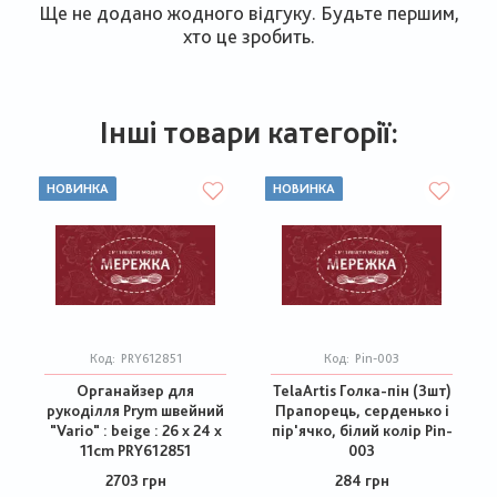
Ще не додано жодного відгуку. Будьте першим,
хто це зробить.
Інші товари категорії:
НОВИНКА
НОВИНКА
Код:
PRY612851
Код:
Pin-003
Органайзер для
TelaArtis Голка-пін (3шт)
рукоділля Prym швейний
Прапорець, серденько і
"Vario" : beige : 26 x 24 x
пір'ячко, білий колір Pin-
11cm PRY612851
003
2703 грн
284 грн