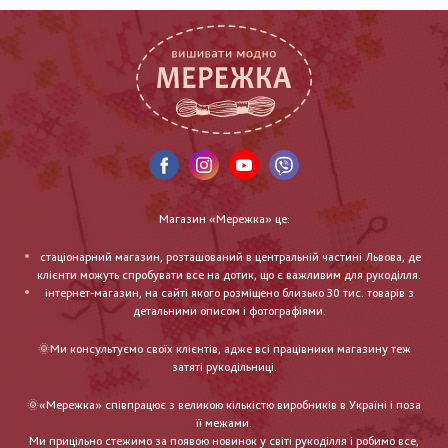
Магазин «Мережка» це:
стаціонарний магазин, розташований в центральній частині Львова, де
клієнти можуть спробувати все на дотик, що є важливим для рукоділля.
інтернет-магазин, на сайті якого розміщено близько 30 тис. товарів з
детальними описом і фотографіями.
🌞Ми консультуємо своїх клієнтів, адже всі працівники магазину теж
затяті рукодільниці.
🌞«Мережка» співпрацює з великою кількістю виробників в Україні і поза
її межами.
Ми прицільно стежимо за появою новинок у світі рукоділля і робимо все,