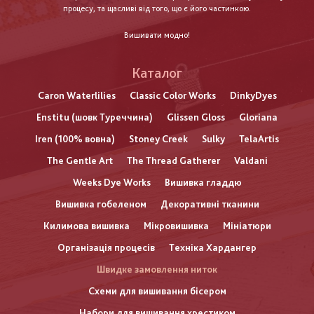
процесу, та щасливі від того, що є його частинкою.
Вишивати модно!
Каталог
Caron Waterlilies
Classic Color Works
DinkyDyes
Enstitu (шовк Туреччина)
Glissen Gloss
Gloriana
Iren (100% вовна)
Stoney Creek
Sulky
TelaArtis
The Gentle Art
The Thread Gatherer
Valdani
Weeks Dye Works
Вишивка гладдю
Вишивка гобеленом
Декоративні тканини
Килимова вишивка
Мікровишивка
Мініатюри
Організація процесів
Техніка Хардангер
Швидке замовлення ниток
Схеми для вишивання бісером
Набори для вишивання хрестиком