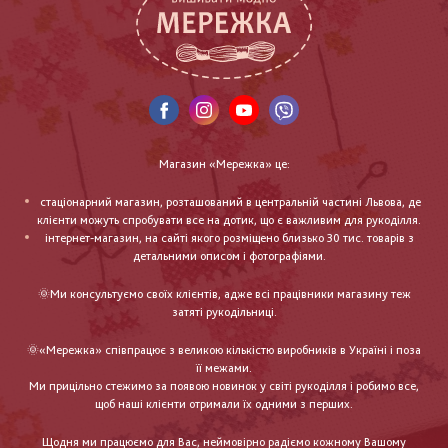
Магазин «Мережка» це:
стаціонарний магазин, розташований в центральній частині Львова, де
клієнти можуть спробувати все на дотик, що є важливим для рукоділля.
інтернет-магазин, на сайті якого розміщено близько 30 тис. товарів з
детальними описом і фотографіями.
🌞Ми консультуємо своїх клієнтів, адже всі працівники магазину теж
затяті рукодільниці.
🌞«Мережка» співпрацює з великою кількістю виробників в Україні і поза
її межами.
Ми прицільно стежимо за появою новинок у світі рукоділля і робимо все,
щоб наші клієнти отримали їх одними з перших.
Щодня ми працюємо для Вас, неймовірно радіємо кожному Вашому