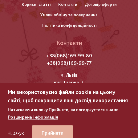
Корисні статті
Контакти
Договір оферти
колонтитулу
Умови обміну та повернення
Політика конфіденційності
Контакти
+38(068)169-99-80
+38(068)169-99-77
м. Львів
вул. Газова, 7
Ми використовуємо файли cookie на цьому
Всі права захищені "Мережка"
сайті, щоб покращити ваш досвід використання
Copyright © 2025
Натискаючи кнопку Прийняти, ви погоджуєтеся з нами.
Розширена інформація
ГЛЯНЕЦЬ
ГЛЯНЕЦЬ
–
–
РОЗРОБКА ІНТЕРНЕТ-МАГАЗИНІВ
РОЗРОБКА ІНТЕРНЕТ-МАГАЗИНІВ
Прийняти
Ні, дякую