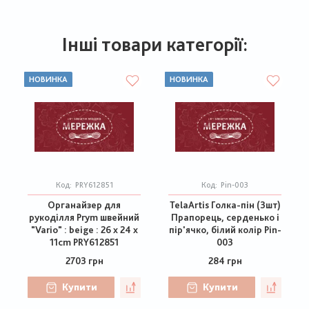
Інші товари категорії:
НОВИНКА
НОВИНКА
Код:
PRY612851
Код:
Pin-003
Органайзер для
TelaArtis Голка-пін (3шт)
рукоділля Prym швейний
Прапорець, серденько і
"Vario" : beige : 26 x 24 x
пір'ячко, білий колір Pin-
11cm PRY612851
003
2703 грн
284 грн
Купити
Купити