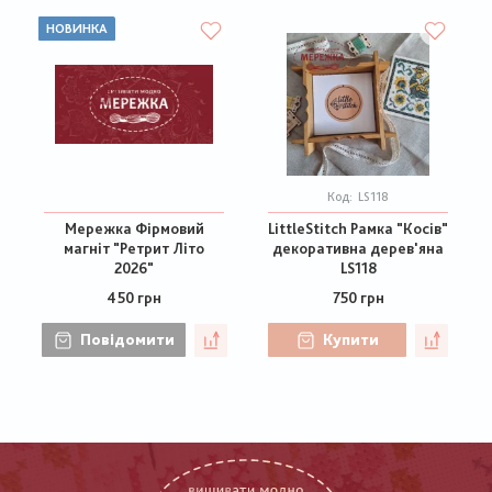
НОВИНКА
Код:
LS118
Мережка Фірмовий
LittleStitch Рамка "Косів"
магніт "Ретрит Літо
декоративна дерев'яна
2026"
LS118
450 грн
750 грн
Повідомити
Купити