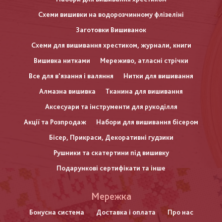
Схеми вишивки на водорозчинному флізеліні
Заготовки Вишиванок
Схеми для вишивання хрестиком, журнали, книги
Вишивка нитками
Мереживо, атласні стрічки
Все для в'язання і валяння
Нитки для вишивання
Алмазна вишивка
Тканина для вишивання
Аксесуари та інструменти для рукоділля
Акції та Розпродаж
Набори для вишивання бісером
Бісер, Прикраси, Декоративні гудзики
Рушники та скатертини під вишивку
Подарункові сертифікати та інше
Меню
Мережка
нижнього
Бонусна система
Доставка і оплата
Про нас