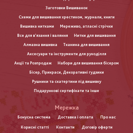
Заготовки Вишиванок
Схеми для вишивання хрестиком, журнали, книги
Вишивка нитками
Мереживо, атласні стрічки
Все для в'язання і валяння
Нитки для вишивання
Алмазна вишивка
Тканина для вишивання
Аксесуари та інструменти для рукоділля
Акції та Розпродаж
Набори для вишивання бісером
Бісер, Прикраси, Декоративні гудзики
Рушники та скатертини під вишивку
Подарункові сертифікати та інше
Меню
Мережка
нижнього
Бонусна система
Доставка і оплата
Про нас
Корисні статті
Контакти
Договір оферти
колонтитулу