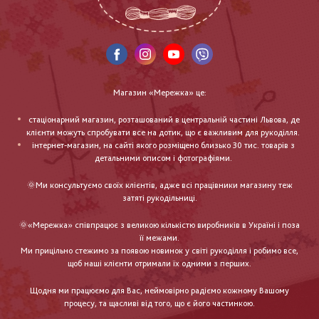
Магазин «Мережка» це:
стаціонарний магазин, розташований в центральній частині Львова, де
клієнти можуть спробувати все на дотик, що є важливим для рукоділля.
інтернет-магазин, на сайті якого розміщено близько 30 тис. товарів з
детальними описом і фотографіями.
🌞Ми консультуємо своїх клієнтів, адже всі працівники магазину теж
затяті рукодільниці.
🌞«Мережка» співпрацює з великою кількістю виробників в Україні і поза
її межами.
Ми прицільно стежимо за появою новинок у світі рукоділля і робимо все,
щоб наші клієнти отримали їх одними з перших.
Щодня ми працюємо для Вас, неймовірно радіємо кожному Вашому
процесу, та щасливі від того, що є його частинкою.