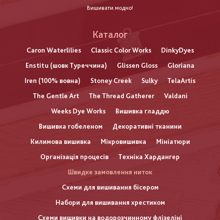
Вишивати модно!
Каталог
Caron Waterlilies
Classic Color Works
DinkyDyes
Enstitu (шовк Туреччина)
Glissen Gloss
Gloriana
Iren (100% вовна)
Stoney Creek
Sulky
TelaArtis
The Gentle Art
The Thread Gatherer
Valdani
Weeks Dye Works
Вишивка гладдю
Вишивка гобеленом
Декоративні тканини
Килимова вишивка
Мікровишивка
Мініатюри
Організація процесів
Техніка Хардангер
Швидке замовлення ниток
Схеми для вишивання бісером
Набори для вишивання хрестиком
Схеми вишивки на водорозчинному флізеліні