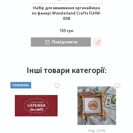
Набір для вишивання органайзера
по фанері Wonderland Crafts FLHW-
008
135 грн
Повідомити
Інші товари категорії:
НОВИНКА
Код:
LS118