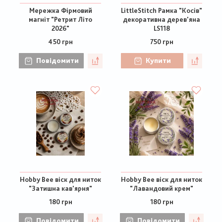
Мережка Фірмовий
LittleStitch Рамка "Косів"
магніт "Ретрит Літо
декоративна дерев'яна
2026"
LS118
450 грн
750 грн
Повідомити
Купити
Hobby Bee віск для ниток
Hobby Bee віск для ниток
"Затишна кав'ярня"
"Лавандовий крем"
180 грн
180 грн
Повідомити
Повідомити