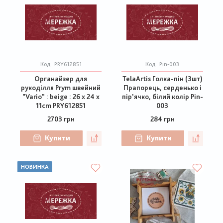
Код:
PRY612851
Код:
Pin-003
Органайзер для
TelaArtis Голка-пін (3шт)
рукоділля Prym швейний
Прапорець, серденько і
"Vario" : beige : 26 x 24 x
пір'ячко, білий колір Pin-
11cm PRY612851
003
2703 грн
284 грн
Купити
Купити
НОВИНКА