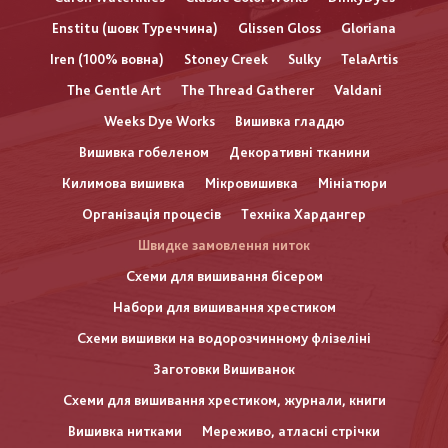
Enstitu (шовк Туреччина)
Glissen Gloss
Gloriana
Iren (100% вовна)
Stoney Creek
Sulky
TelaArtis
The Gentle Art
The Thread Gatherer
Valdani
Weeks Dye Works
Вишивка гладдю
Вишивка гобеленом
Декоративні тканини
Килимова вишивка
Мікровишивка
Мініатюри
Організація процесів
Техніка Хардангер
Швидке замовлення ниток
Схеми для вишивання бісером
Набори для вишивання хрестиком
Схеми вишивки на водорозчинному флізеліні
Заготовки Вишиванок
Схеми для вишивання хрестиком, журнали, книги
Вишивка нитками
Мереживо, атласні стрічки