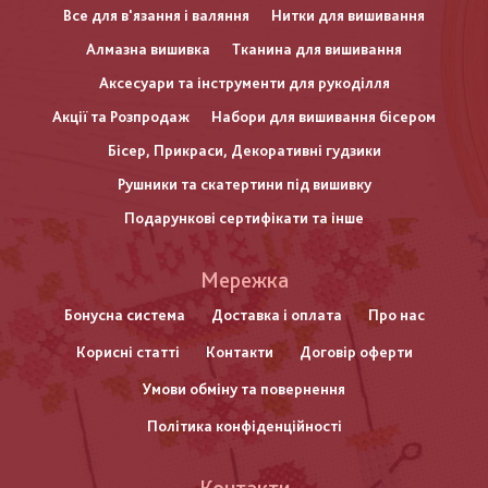
Все для в'язання і валяння
Нитки для вишивання
Алмазна вишивка
Тканина для вишивання
Аксесуари та інструменти для рукоділля
Акції та Розпродаж
Набори для вишивання бісером
Бісер, Прикраси, Декоративні гудзики
Рушники та скатертини під вишивку
Подарункові сертифікати та інше
Меню
Мережка
нижнього
Бонусна система
Доставка і оплата
Про нас
Корисні статті
Контакти
Договір оферти
колонтитулу
Умови обміну та повернення
Політика конфіденційності