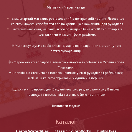
Магазин «Мережка» це:
стаціонарний магазин, розташований в центральній частині Львова, де
клієнти можуть спробувати все на дотик, що є важливим для рукоділля.
інтернет-магазин, на сайті якого розміщено близько 30 тис. товарів з
детальними описом і фотографіями.
🌞Ми консультуємо своїх клієнтів, адже всі працівники магазину теж
затяті рукодільниці.
🌞«Мережка» співпрацює з великою кількістю виробників в Україні і поза
її межами.
Ми прицільно стежимо за появою новинок у світі рукоділля і робимо все,
щоб наші клієнти отримали їх одними з перших.
Щодня ми працюємо для Вас, неймовірно радіємо кожному Вашому
процесу, та щасливі від того, що є його частинкою.
Вишивати модно!
Каталог
Caron Waterlilies
Classic Color Works
DinkyDyes