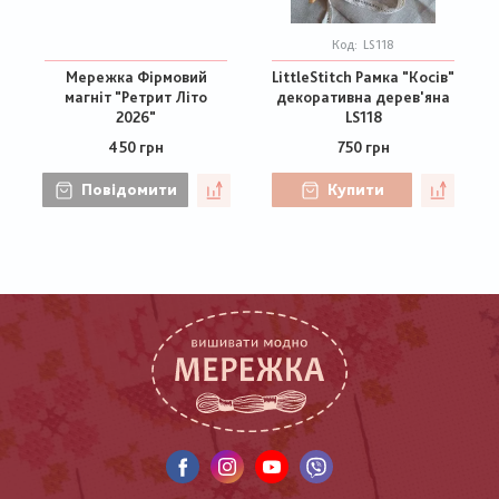
Код:
LS118
Мережка Фірмовий
LittleStitch Рамка "Косів"
магніт "Ретрит Літо
декоративна дерев'яна
2026"
LS118
450 грн
750 грн
Повідомити
Купити