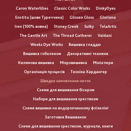
Caron Waterlilies
Classic Color Works
DinkyDyes
Enstitu (шовк Туреччина)
Glissen Gloss
Gloriana
Iren (100% вовна)
Stoney Creek
Sulky
TelaArtis
The Gentle Art
The Thread Gatherer
Valdani
Weeks Dye Works
Вишивка гладдю
Вишивка гобеленом
Декоративні тканини
Килимова вишивка
Мікровишивка
Мініатюри
Організація процесів
Техніка Хардангер
Швидке замовлення ниток
Схеми для вишивання бісером
Набори для вишивання хрестиком
Схеми вишивки на водорозчинному флізеліні
Заготовки Вишиванок
Схеми для вишивання хрестиком, журнали, книги