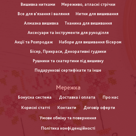
Вишивка нитками
Мереживо, атласні стрічки
Все для в'язання і валяння
Нитки для вишивання
Алмазна вишивка
Тканина для вишивання
Аксесуари та інструменти для рукоділля
Акції та Розпродаж
Набори для вишивання бісером
Бісер, Прикраси, Декоративні гудзики
Рушники та скатертини під вишивку
Подарункові сертифікати та інше
Меню
Мережка
нижнього
Бонусна система
Доставка і оплата
Про нас
Корисні статті
Контакти
Договір оферти
колонтитулу
Умови обміну та повернення
Політика конфіденційності