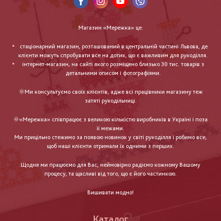
Магазин «Мережка» це:
стаціонарний магазин, розташований в центральній частині Львова, де
клієнти можуть спробувати все на дотик, що є важливим для рукоділля.
інтернет-магазин, на сайті якого розміщено близько 30 тис. товарів з
детальними описом і фотографіями.
🌞Ми консультуємо своїх клієнтів, адже всі працівники магазину теж
затяті рукодільниці.
🌞«Мережка» співпрацює з великою кількістю виробників в Україні і поза
її межами.
Ми прицільно стежимо за появою новинок у світі рукоділля і робимо все,
щоб наші клієнти отримали їх одними з перших.
Щодня ми працюємо для Вас, неймовірно радіємо кожному Вашому
процесу, та щасливі від того, що є його частинкою.
Вишивати модно!
Каталог