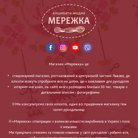
Магазин «Мережка» це:
стаціонарний магазин, розташований в центральній частині Львова, де
клієнти можуть спробувати все на дотик, що є важливим для рукоділля.
інтернет-магазин, на сайті якого розміщено близько 30 тис. товарів з
детальними описом і фотографіями.
🌞Ми консультуємо своїх клієнтів, адже всі працівники магазину теж
затяті рукодільниці.
🌞«Мережка» співпрацює з великою кількістю виробників в Україні і поза
її межами.
Ми прицільно стежимо за появою новинок у світі рукоділля і робимо все,