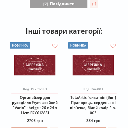
Повідомити
Інші товари категорії:
НОВИНКА
НОВИНКА
Код:
PRY612851
Код:
Pin-003
Органайзер для
TelaArtis Голка-пін (3шт)
рукоділля Prym швейний
Прапорець, серденько і
"Vario" : beige : 26 x 24 x
пір'ячко, білий колір Pin-
11cm PRY612851
003
2703 грн
284 грн