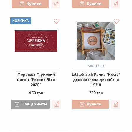
Купити
Купити
НОВИНКА
Код:
LS118
Мережка Фірмовий
LittleStitch Рамка "Косів"
магніт "Ретрит Літо
декоративна дерев'яна
2026"
LS118
450 грн
750 грн
Повідомити
Купити