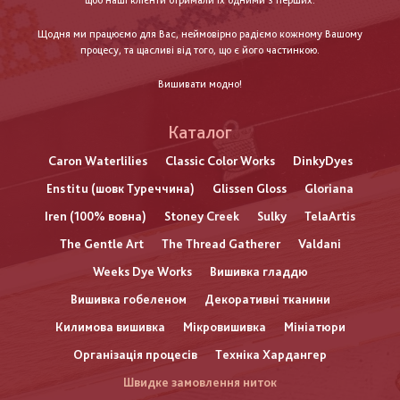
щоб наші клієнти отримали їх одними з перших.
Щодня ми працюємо для Вас, неймовірно радіємо кожному Вашому
процесу, та щасливі від того, що є його частинкою.
Вишивати модно!
Каталог
Caron Waterlilies
Classic Color Works
DinkyDyes
Enstitu (шовк Туреччина)
Glissen Gloss
Gloriana
Iren (100% вовна)
Stoney Creek
Sulky
TelaArtis
The Gentle Art
The Thread Gatherer
Valdani
Weeks Dye Works
Вишивка гладдю
Вишивка гобеленом
Декоративні тканини
Килимова вишивка
Мікровишивка
Мініатюри
Організація процесів
Техніка Хардангер
Швидке замовлення ниток