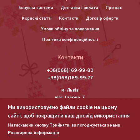
нижнього
Бонусна система
Доставка і оплата
Про нас
Корисні статті
Контакти
Договір оферти
колонтитулу
Умови обміну та повернення
Політика конфіденційності
Контакти
+38(068)169-99-80
+38(068)169-99-77
м. Львів
вул. Газова, 7
Ми використовуємо файли cookie на цьому
Всі права захищені "Мережка"
сайті, щоб покращити ваш досвід використання
Copyright © 2025
Натискаючи кнопку Прийняти, ви погоджуєтеся з нами.
Розширена інформація