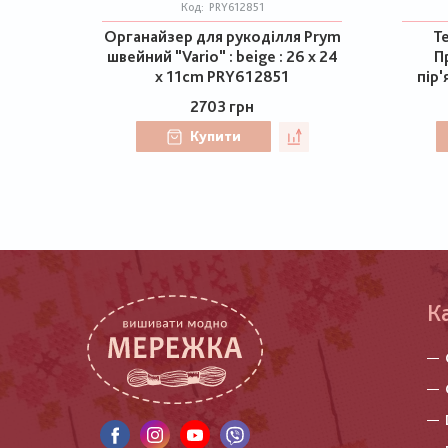
Код:
PRY612851
Органайзер для рукоділля Prym
Te
швейний "Vario" : beige : 26 x 24
П
x 11cm PRY612851
пір'
2703 грн
Купити
К