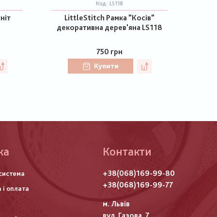
Код:
LS118
ніт
LittleStitch Рамка "Косів"
декоративна дерев'яна LS118
750 грн
Купити
ка
Контакти
го
+38(068)169-99-80
система
итулу
+38(068)169-99-77
 і оплата
м. Львів
вул. Газова, 7