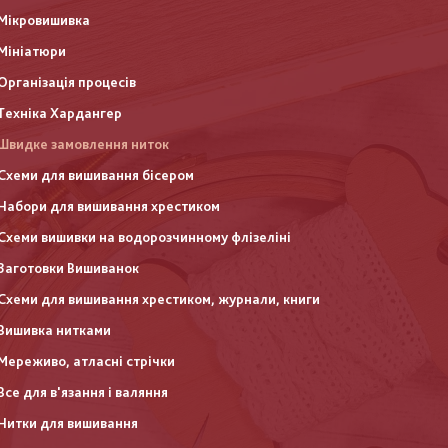
Мікровишивка
Мініатюри
Організація процесів
Техніка Хардангер
Швидке замовлення ниток
Схеми для вишивання бісером
Набори для вишивання хрестиком
Схеми вишивки на водорозчинному флізеліні
Заготовки Вишиванок
Схеми для вишивання хрестиком, журнали, книги
Вишивка нитками
Мереживо, атласні стрічки
Все для в'язання і валяння
Нитки для вишивання