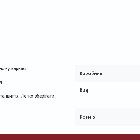
ному каркасі.
Виробник
я.
Вид
та шиття. Легко зберігати,
Розмір