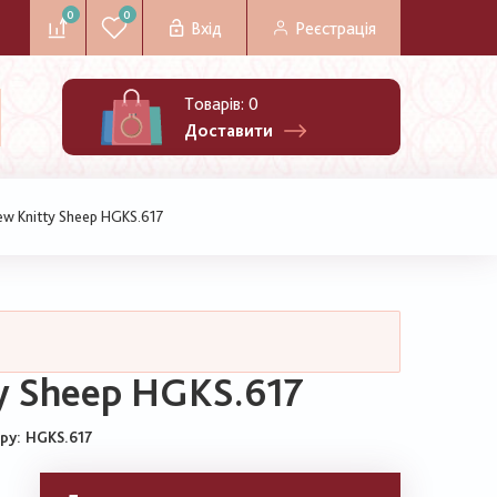
0
0
Вхід
Реєстрація
Товарів:
0
Доставити
ew Knitty Sheep HGKS.617
ty Sheep HGKS.617
ару
HGKS.617