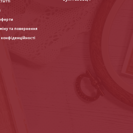
статті
и
оферти
міну та повернення
 конфіденційності