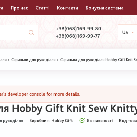
та
Про нас
Статті
Контакти
Бонусна система
+38(068)169-99-80
Ua
+38(068)169-99-77
ілля
Скриньки для рукоділля
Скринька для рукоділля Hobby Gift Knit S
's developer console for more details.
я Hobby Gift Knit Sew Knit
Виробник:
Hobby Gift
Є в наявності
Код тов
я рукоділля