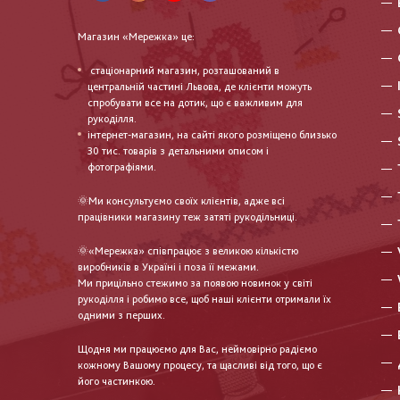
Магазин «Мережка» це:
стаціонарний магазин, розташований в
центральній частині Львова, де клієнти можуть
спробувати все на дотик, що є важливим для
рукоділля.
інтернет-магазин, на сайті якого розміщено близько
30 тис. товарів з детальними описом і
фотографіями.
🌞Ми консультуємо своїх клієнтів, адже всі
працівники магазину теж затяті рукодільниці.
🌞«Мережка» співпрацює з великою кількістю
виробників в Україні і поза її межами.
Ми прицільно стежимо за появою новинок у світі
рукоділля і робимо все, щоб наші клієнти отримали їх
одними з перших.
Щодня ми працюємо для Вас, неймовірно радіємо
кожному Вашому процесу, та щасливі від того, що є
його частинкою.