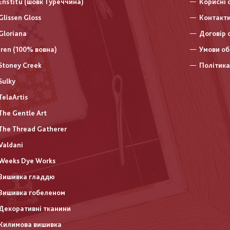
Enstitu (шовк Туреччина)
Корисні 
Glissen Gloss
Контакт
Gloriana
Договір 
Iren (100% вовна)
Умови об
Stoney Creek
Політика
Sulky
TelaArtis
The Gentle Art
The Thread Gatherer
Valdani
Weeks Dye Works
Вишивка гладдю
Вишивка гобеленом
Декоративні тканини
Килимова вишивка