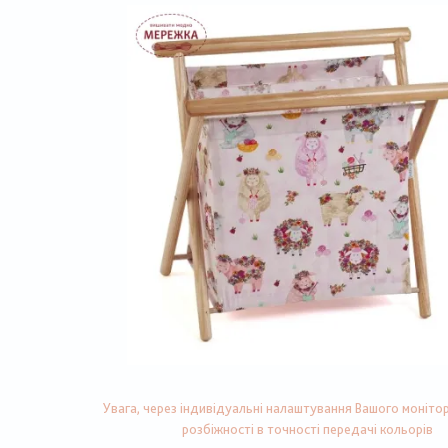
Увага, через індивідуальні налаштування Вашого монітор
розбіжності в точності передачі кольорів