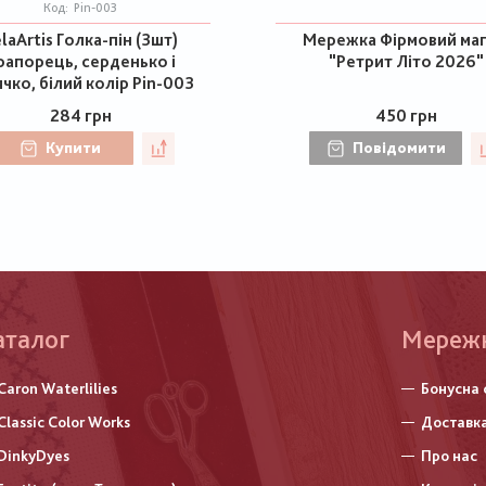
Код:
Pin-003
laArtis Голка-пін (3шт)
Мережка Фірмовий маг
рапорець, серденько і
"Ретрит Літо 2026"
ячко, білий колір Pin-003
284 грн
450 грн
Купити
Повідомити
аталог
Меню
Мереж
нижньо
Caron Waterlilies
Бонусна 
колонт
Classic Color Works
Доставка
DinkyDyes
Про нас