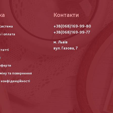
ка
Контакти
го
+38(068)169-99-80
система
итулу
+38(068)169-99-77
 і оплата
м. Львів
вул. Газова, 7
статті
и
оферти
міну та повернення
 конфіденційності