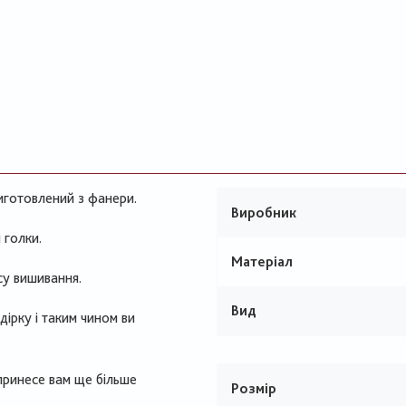
иготовлений з фанери.
Виробник
 голки.
Матеріал
су вишивання.
Вид
ірку і таким чином ви
принесе вам ще більше
Розмір