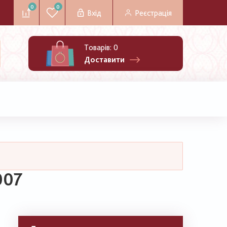
0
0
Вхід
Реєстрація
Товарів:
0
Доставити
007