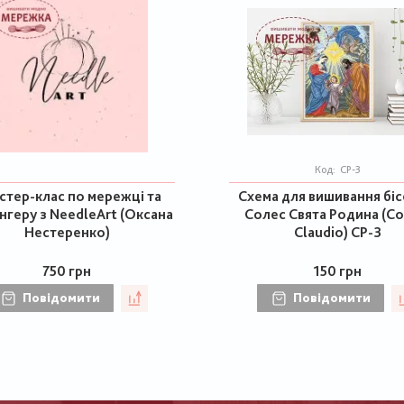
Код:
СР-3
стер-клас по мережці та
Схема для вишивання бі
нгеру з NeedleArt (Оксана
Солес Свята Родина (Co
Нестеренко)
Claudio) СР-3
750 грн
150 грн
Повідомити
Повідомити