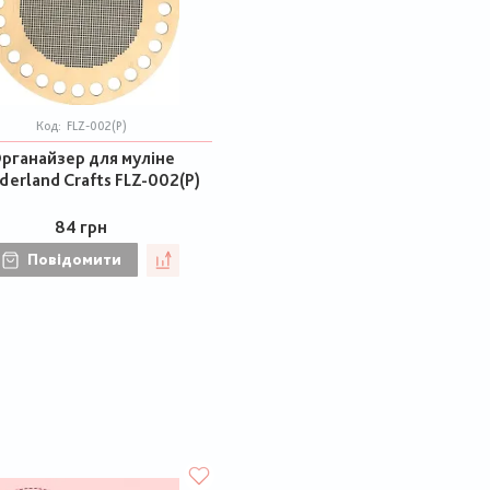
Код:
FLZ-002(Р)
рганайзер для муліне
erland Crafts FLZ-002(Р)
84 грн
Повідомити