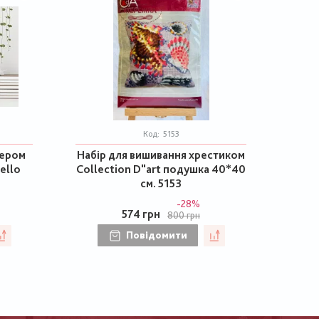
Код:
5153
сером
Набір для вишивання хрестиком
ello
Collection D"art подушка 40*40
см. 5153
-28%
574 грн
800 грн
Повідомити