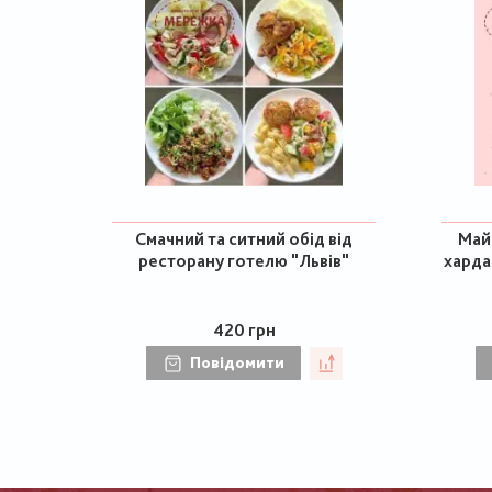
Смачний та ситний обід від
Май
ресторану готелю "Львів"
харда
420 грн
Повідомити