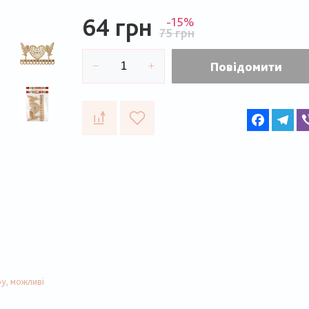
64 грн
-15%
75 грн
Повідомити
Faceboo
Te
у, можливі