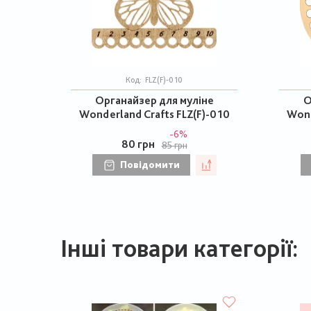
Код:
FLZ(F)-010
Органайзер для муліне
О
Wonderland Crafts FLZ(F)-010
Wond
-6%
80 грн
85 грн
Повідомити
Інші товари категорії: