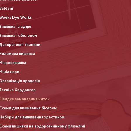
Valdani
Weeks Dye Works
Вишивка гладдю
Вишивка гобеленом
Декоративні тканини
Килимова вишивка
Мікровишивка
Мініатюри
Організація процесів
Техніка Хардангер
Швидке замовлення ниток
Схеми для вишивання бісером
Набори для вишивання хрестиком
Схеми вишивки на водорозчинному флізеліні