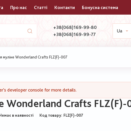
та
Про нас
Статті
Контакти
Бонусна система
+38(068)169-99-80
Ua
+38(068)169-99-77
 муліне Wonderland Crafts FLZ(F)-007
's developer console for more details.
 Wonderland Crafts FLZ(F)-
Немає в наявності
Код товару
FLZ(F)-007