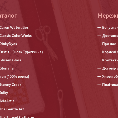
аталог
Меню
Мереж
нижньо
Caron Waterlilies
Бонусна 
колонт
Classic Color Works
Доставка
DinkyDyes
Про нас
Enstitu (шовк Туреччина)
Корисні 
Glissen Gloss
Контакт
Gloriana
Договір 
Iren (100% вовна)
Умови об
Stoney Creek
Політика
Sulky
TelaArtis
The Gentle Art
The Thread Gatherer