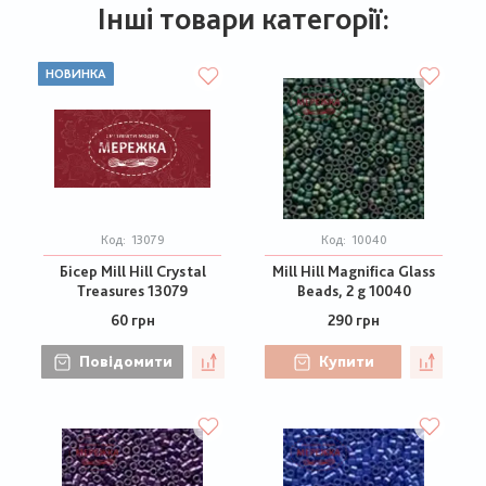
Інші товари категорії:
НОВИНКА
Код:
13079
Код:
10040
Бісер Mill Hill Crystal
Mill Hill Magnifica Glass
Treasures 13079
Beads, 2 g 10040
60 грн
290 грн
Повідомити
Купити