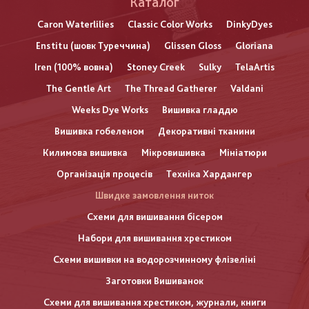
Каталог
Caron Waterlilies
Classic Color Works
DinkyDyes
Enstitu (шовк Туреччина)
Glissen Gloss
Gloriana
Iren (100% вовна)
Stoney Creek
Sulky
TelaArtis
The Gentle Art
The Thread Gatherer
Valdani
Weeks Dye Works
Вишивка гладдю
Вишивка гобеленом
Декоративні тканини
Килимова вишивка
Мікровишивка
Мініатюри
Організація процесів
Техніка Хардангер
Швидке замовлення ниток
Схеми для вишивання бісером
Набори для вишивання хрестиком
Схеми вишивки на водорозчинному флізеліні
Заготовки Вишиванок
Схеми для вишивання хрестиком, журнали, книги