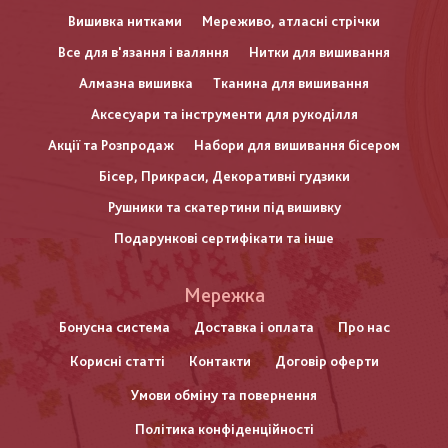
Вишивка нитками
Мереживо, атласні стрічки
Все для в'язання і валяння
Нитки для вишивання
Алмазна вишивка
Тканина для вишивання
Аксесуари та інструменти для рукоділля
Акції та Розпродаж
Набори для вишивання бісером
Бісер, Прикраси, Декоративні гудзики
Рушники та скатертини під вишивку
Подарункові сертифікати та інше
Меню
Мережка
нижнього
Бонусна система
Доставка і оплата
Про нас
Корисні статті
Контакти
Договір оферти
колонтитулу
Умови обміну та повернення
Політика конфіденційності