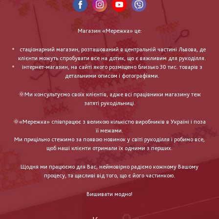
Магазин «Мережка» це:
стаціонарний магазин, розташований в центральній частині Львова, де
клієнти можуть спробувати все на дотик, що є важливим для рукоділля.
інтернет-магазин, на сайті якого розміщено близько 30 тис. товарів з
детальними описом і фотографіями.
🌞Ми консультуємо своїх клієнтів, адже всі працівники магазину теж
затяті рукодільниці.
🌞«Мережка» співпрацює з великою кількістю виробників в Україні і поза
її межами.
Ми прицільно стежимо за появою новинок у світі рукоділля і робимо все,
щоб наші клієнти отримали їх одними з перших.
Щодня ми працюємо для Вас, неймовірно радіємо кожному Вашому
процесу, та щасливі від того, що є його частинкою.
Вишивати модно!