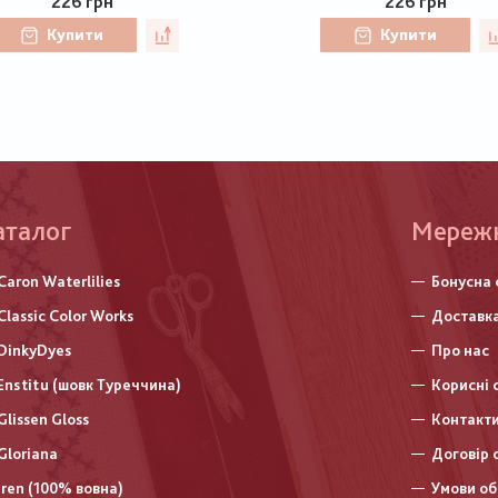
226 грн
226 грн
Купити
Купити
аталог
Меню
Мереж
нижньо
Caron Waterlilies
Бонусна 
колонт
Classic Color Works
Доставка
DinkyDyes
Про нас
Enstitu (шовк Туреччина)
Корисні 
Glissen Gloss
Контакт
Gloriana
Договір 
Iren (100% вовна)
Умови об