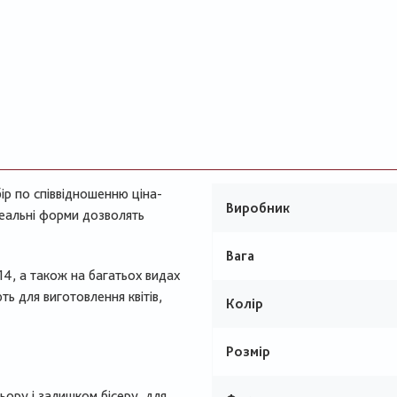
ір по співвідношенню ціна-
Виробник
ідеальні форми дозволять
Вага
14, а також на багатьох видах
ь для виготовлення квітів,
Колір
Розмір
ору і залишком бісеру, для