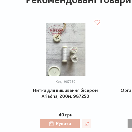
Код:
987250
Нитки для вишивання бісером
Орган
Ariadna, 200м. 987250
40 грн
Купити