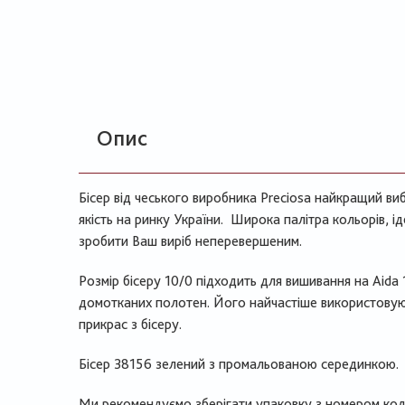
Опис
Бісер від чеського виробника Preciosa найкращий виб
якість на ринку України. Широка палітра кольорів, 
зробити Ваш виріб неперевершеним.
Розмір бісеру 10/0 підходить для вишивання на Aida 
домотканих полотен. Його найчастіше використовуют
прикрас з бісеру.
Бісер 38156 зелений з промальованою серединкою.
Ми рекомендуємо зберігати упаковку з номером коль