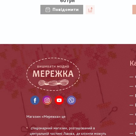
60 грн
Повідомити
К
Магазин «Мережка» це:
стаціонарний магазин, розташований в
центральній частині Львова, де клієнти можуть