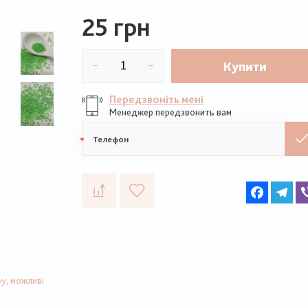
25 грн
Купити
Передзвоніть мені
Менеджер передзвонить вам
Мобільний
телефон
Faceboo
Te
у, можливі