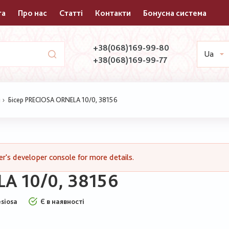
та
Про нас
Статті
Контакти
Бонусна система
+38(068)169-99-80
Ua
+38(068)169-99-77
и
Бісер PRECIOSA ORNELA 10/0, 38156
's developer console for more details.
A 10/0, 38156
esiosa
Є в наявності