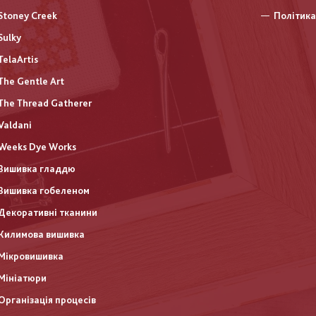
Stoney Creek
Політика
Sulky
TelaArtis
The Gentle Art
The Thread Gatherer
Valdani
Weeks Dye Works
Вишивка гладдю
Вишивка гобеленом
Декоративні тканини
Килимова вишивка
Мікровишивка
Мініатюри
Організація процесів