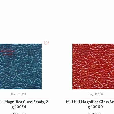
Код:
10054
Код:
10060
ill Magnifica Glass Beads, 2
Mill Hill Magnifica Glass B
g 10054
g 10060