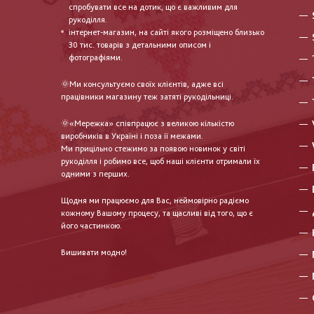
спробувати все на дотик, що є важливим для
рукоділля.
інтернет-магазин, на сайті якого розміщено близько
30 тис. товарів з детальними описом і
фотографіями.
🌞Ми консультуємо своїх клієнтів, адже всі
працівники магазину теж затяті рукодільниці.
🌞«Мережка» співпрацює з великою кількістю
виробників в Україні і поза її межами.
Ми прицільно стежимо за появою новинок у світі
рукоділля і робимо все, щоб наші клієнти отримали їх
одними з перших.
Щодня ми працюємо для Вас, неймовірно радіємо
кожному Вашому процесу, та щасливі від того, що є
його частинкою.
Вишивати модно!