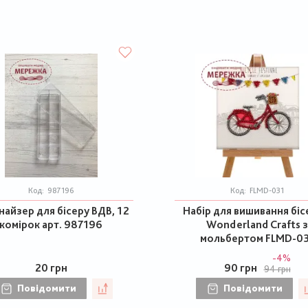
Код:
987196
Код:
FLMD-031
айзер для бісеру ВДВ, 12
Набір для вишивання бі
комірок арт. 987196
Wonderland Crafts з
мольбертом FLMD-0
-4%
20 грн
90 грн
94 грн
Повідомити
Повідомити