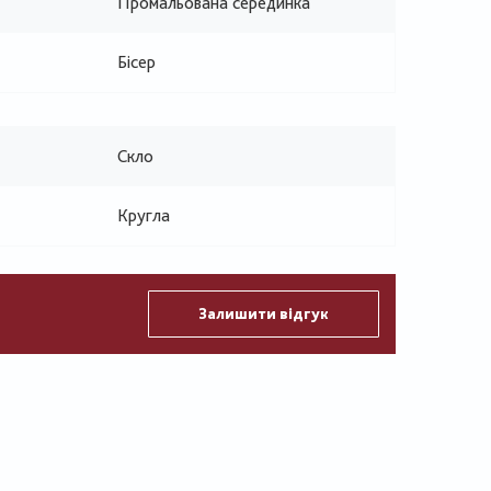
Промальована серединка
Бісер
Скло
Кругла
Залишити відгук