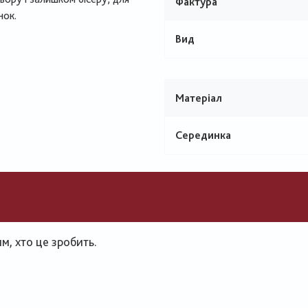
Фактура
нок.
Вид
Матеріал
Серединка
, хто це зробить.