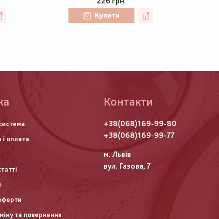
226 грн
Купити
ка
Контакти
го
+38(068)169-99-80
система
итулу
+38(068)169-99-77
 і оплата
м. Львів
вул. Газова, 7
статті
и
оферти
міну та повернення