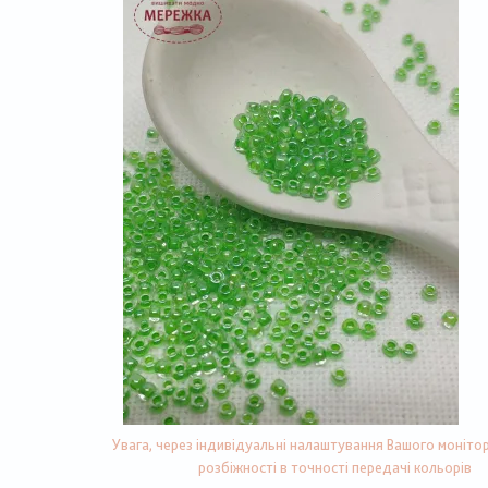
Увага, через індивідуальні налаштування Вашого монітор
розбіжності в точності передачі кольорів