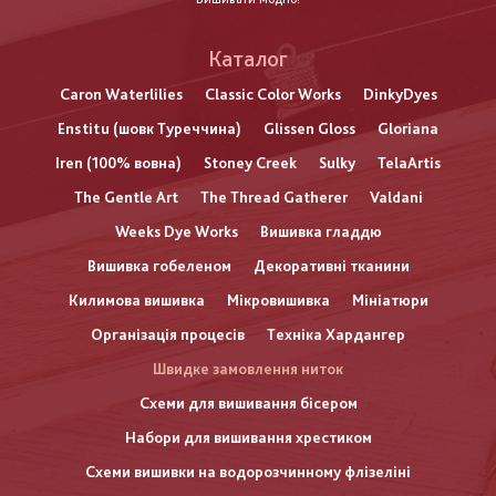
Каталог
Caron Waterlilies
Classic Color Works
DinkyDyes
Enstitu (шовк Туреччина)
Glissen Gloss
Gloriana
Iren (100% вовна)
Stoney Creek
Sulky
TelaArtis
The Gentle Art
The Thread Gatherer
Valdani
Weeks Dye Works
Вишивка гладдю
Вишивка гобеленом
Декоративні тканини
Килимова вишивка
Мікровишивка
Мініатюри
Організація процесів
Техніка Хардангер
Швидке замовлення ниток
Схеми для вишивання бісером
Набори для вишивання хрестиком
Схеми вишивки на водорозчинному флізеліні