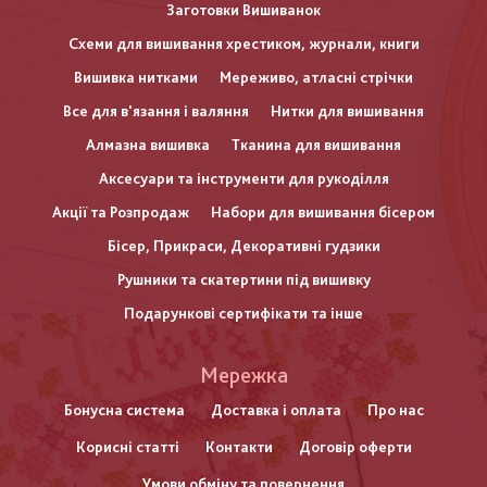
Заготовки Вишиванок
Схеми для вишивання хрестиком, журнали, книги
Вишивка нитками
Мереживо, атласні стрічки
Все для в'язання і валяння
Нитки для вишивання
Алмазна вишивка
Тканина для вишивання
Аксесуари та інструменти для рукоділля
Акції та Розпродаж
Набори для вишивання бісером
Бісер, Прикраси, Декоративні гудзики
Рушники та скатертини під вишивку
Подарункові сертифікати та інше
Меню
Мережка
нижнього
Бонусна система
Доставка і оплата
Про нас
Корисні статті
Контакти
Договір оферти
колонтитулу
Умови обміну та повернення