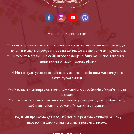
Магазин «Мережка» це:
стаціонарний магазин, розташований в центральній частині Львова, де
клієнти можуть спробувати все на дотик, що є важливим для рукоділля.
інтернет-магазин, на сайті якого розміщено близько 30 тис. товарів з
детальними описом і фотографіями.
🌞Ми консультуємо своїх клієнтів, адже всі працівники магазину теж
затяті рукодільниці.
🌞«Мережка» співпрацює з великою кількістю виробників в Україні і поза
її межами.
Ми прицільно стежимо за появою новинок у світі рукоділля і робимо все,
щоб наші клієнти отримали їх одними з перших.
Щодня ми працюємо для Вас, неймовірно радіємо кожному Вашому
процесу, та щасливі від того, що є його частинкою.
Вишивати модно!