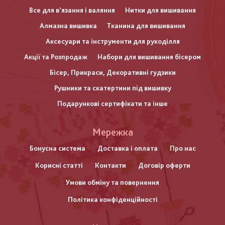
Все для в'язання і валяння
Нитки для вишивання
Алмазна вишивка
Тканина для вишивання
Аксесуари та інструменти для рукоділля
Акції та Розпродаж
Набори для вишивання бісером
Бісер, Прикраси, Декоративні гудзики
Рушники та скатертини під вишивку
Подарункові сертифікати та інше
Меню
Мережка
нижнього
Бонусна система
Доставка і оплата
Про нас
Корисні статті
Контакти
Договір оферти
колонтитулу
Умови обміну та повернення
Політика конфіденційності