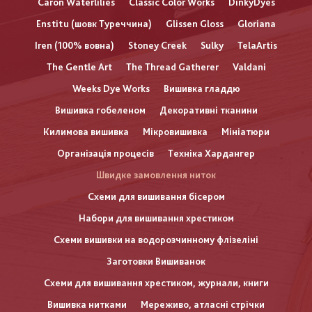
Caron Waterlilies
Classic Color Works
DinkyDyes
Enstitu (шовк Туреччина)
Glissen Gloss
Gloriana
Iren (100% вовна)
Stoney Creek
Sulky
TelaArtis
The Gentle Art
The Thread Gatherer
Valdani
Weeks Dye Works
Вишивка гладдю
Вишивка гобеленом
Декоративні тканини
Килимова вишивка
Мікровишивка
Мініатюри
Організація процесів
Техніка Хардангер
Швидке замовлення ниток
Схеми для вишивання бісером
Набори для вишивання хрестиком
Схеми вишивки на водорозчинному флізеліні
Заготовки Вишиванок
Схеми для вишивання хрестиком, журнали, книги
Вишивка нитками
Мереживо, атласні стрічки