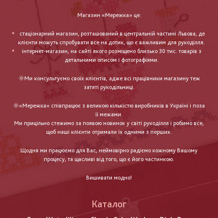
Магазин «Мережка» це:
стаціонарний магазин, розташований в центральній частині Львова, де
клієнти можуть спробувати все на дотик, що є важливим для рукоділля.
інтернет-магазин, на сайті якого розміщено близько 30 тис. товарів з
детальними описом і фотографіями.
🌞Ми консультуємо своїх клієнтів, адже всі працівники магазину теж
затяті рукодільниці.
🌞«Мережка» співпрацює з великою кількістю виробників в Україні і поза
її межами.
Ми прицільно стежимо за появою новинок у світі рукоділля і робимо все,
щоб наші клієнти отримали їх одними з перших.
Щодня ми працюємо для Вас, неймовірно радіємо кожному Вашому
процесу, та щасливі від того, що є його частинкою.
Вишивати модно!
Каталог