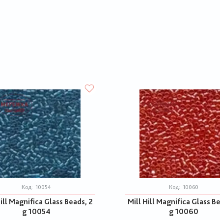
Код:
10054
Код:
10060
ill Magnifica Glass Beads, 2
Mill Hill Magnifica Glass B
g 10054
g 10060