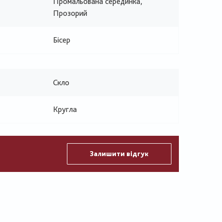
Промальована серединка,
Прозорий
Бісер
Скло
Кругла
Залишити відгук