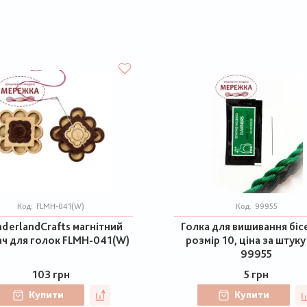
Код:
FLMH-041(W)
Код:
99955
derlandCrafts магнітний
Голка для вишивання біс
ач для голок FLMH-041(W)
розмір 10, ціна за штуку
99955
103 грн
5 грн
Купити
Купити