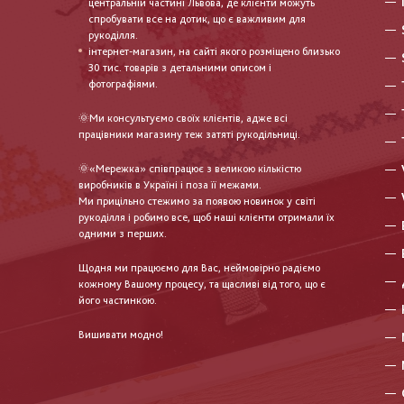
центральній частині Львова, де клієнти можуть
спробувати все на дотик, що є важливим для
рукоділля.
інтернет-магазин, на сайті якого розміщено близько
30 тис. товарів з детальними описом і
фотографіями.
🌞Ми консультуємо своїх клієнтів, адже всі
працівники магазину теж затяті рукодільниці.
🌞«Мережка» співпрацює з великою кількістю
виробників в Україні і поза її межами.
Ми прицільно стежимо за появою новинок у світі
рукоділля і робимо все, щоб наші клієнти отримали їх
одними з перших.
Щодня ми працюємо для Вас, неймовірно радіємо
кожному Вашому процесу, та щасливі від того, що є
його частинкою.
Вишивати модно!