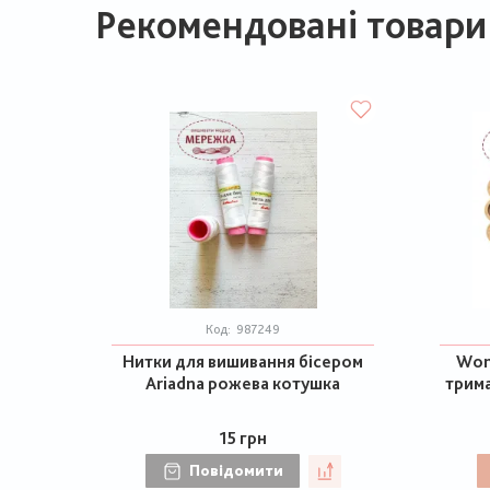
Рекомендовані товари
Код:
987249
Нитки для вишивання бісером
Won
Ariadna рожева котушка
трим
15 грн
Повідомити