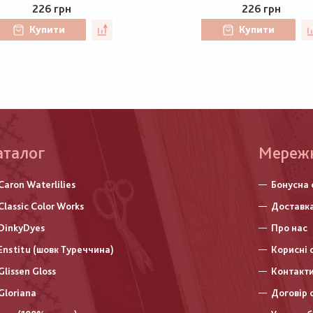
226 грн
226 грн
Купити
Купити
аталог
Меню
Мереж
нижньо
Caron Waterlilies
Бонусна 
колонт
Classic Color Works
Доставка
DinkyDyes
Про нас
Enstitu (шовк Туреччина)
Корисні 
Glissen Gloss
Контакт
Gloriana
Договір 