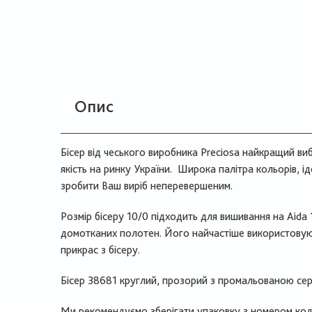
Опис
Бісер від чеського виробника Preciosa найкращий виб
якість на ринку України. Широка палітра кольорів, 
зробити Ваш виріб неперевершеним.
Розмір бісеру 10/0 підходить для вишивання на Aida 
домотканих полотен. Його найчастіше використовуют
прикрас з бісеру.
Бісер 38681 круглий, прозорий з промальованою се
Ми рекомендуємо зберігати упаковку з номером коль