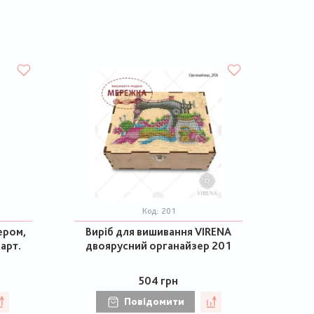
Код:
201
ером,
Виріб для вишивання VIRENA
 арт.
двоярусний органайзер 201
504 грн
Повідомити