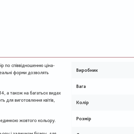
ір по співвідношенню ціна-
Виробник
ідеальні форми дозволять
Вага
14, а також на багатьох видах
ь для виготовлення квітів,
Колір
Розмір
рединкою жовтого кольору.
ору і залишком бісеру, для