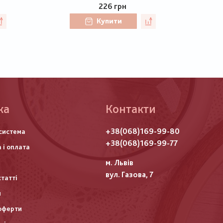
226 грн
Купити
ка
Контакти
го
+38(068)169-99-80
система
итулу
+38(068)169-99-77
 і оплата
м. Львів
вул. Газова, 7
статті
и
оферти