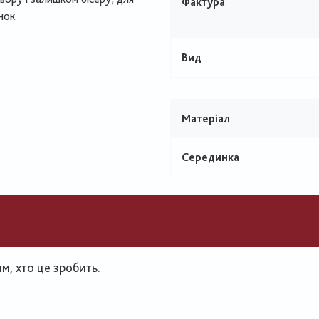
Фактура
нок.
Вид
Матеріал
Серединка
, хто це зробить.