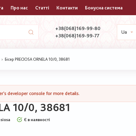
та
Про нас
Статті
Контакти
Бонусна система
+38(068)169-99-80
Ua
+38(068)169-99-77
и
Бісер PRECIOSA ORNELA 10/0, 38681
's developer console for more details.
A 10/0, 38681
esiosa
Є в наявності