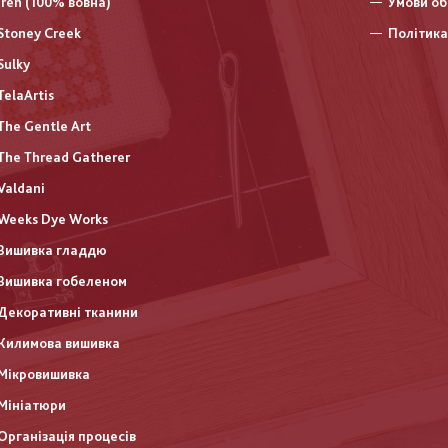
Iren (100% вовна)
Умови об
Stoney Creek
Політика
Sulky
TelaArtis
The Gentle Art
The Thread Gatherer
Valdani
Weeks Dye Works
Вишивка гладдю
Вишивка гобеленом
Декоративні тканини
Килимова вишивка
Мікровишивка
Мініатюри
Організація процесів