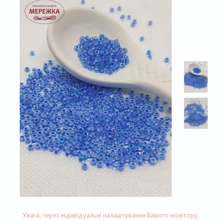
Увага, через індивідуальні налаштування Вашого монітору,