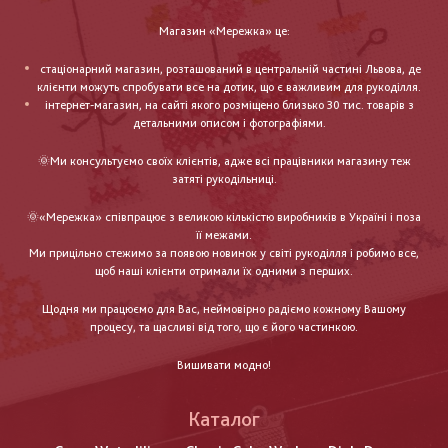
Магазин «Мережка» це:
стаціонарний магазин, розташований в центральній частині Львова, де
клієнти можуть спробувати все на дотик, що є важливим для рукоділля.
інтернет-магазин, на сайті якого розміщено близько 30 тис. товарів з
детальними описом і фотографіями.
🌞Ми консультуємо своїх клієнтів, адже всі працівники магазину теж
затяті рукодільниці.
🌞«Мережка» співпрацює з великою кількістю виробників в Україні і поза
її межами.
Ми прицільно стежимо за появою новинок у світі рукоділля і робимо все,
щоб наші клієнти отримали їх одними з перших.
Щодня ми працюємо для Вас, неймовірно радіємо кожному Вашому
процесу, та щасливі від того, що є його частинкою.
Вишивати модно!
Каталог