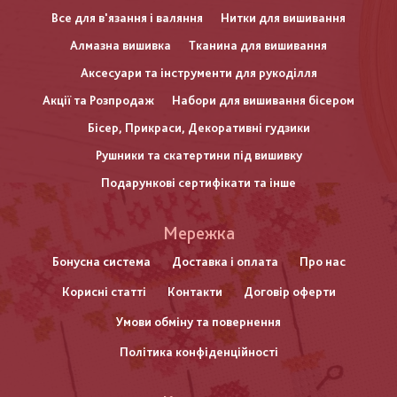
Все для в'язання і валяння
Нитки для вишивання
Алмазна вишивка
Тканина для вишивання
Аксесуари та інструменти для рукоділля
Акції та Розпродаж
Набори для вишивання бісером
Бісер, Прикраси, Декоративні гудзики
Рушники та скатертини під вишивку
Подарункові сертифікати та інше
Меню
Мережка
нижнього
Бонусна система
Доставка і оплата
Про нас
Корисні статті
Контакти
Договір оферти
колонтитулу
Умови обміну та повернення
Політика конфіденційності