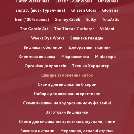
Caron Waterlilies
Classic Color Works
DinkyDyes
Enstitu (шовк Туреччина)
Glissen Gloss
Gloriana
Iren (100% вовна)
Stoney Creek
Sulky
TelaArtis
The Gentle Art
The Thread Gatherer
Valdani
Weeks Dye Works
Вишивка гладдю
Вишивка гобеленом
Декоративні тканини
Килимова вишивка
Мікровишивка
Мініатюри
Організація процесів
Техніка Хардангер
Швидке замовлення ниток
Схеми для вишивання бісером
Набори для вишивання хрестиком
Схеми вишивки на водорозчинному флізеліні
Заготовки Вишиванок
Схеми для вишивання хрестиком, журнали, книги
Вишивка нитками
Мереживо, атласні стрічки