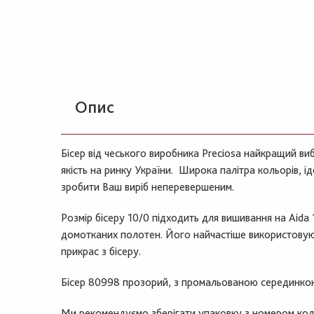
Опис
Бісер від чеського виробника Preciosa найкращий виб
якість на ринку України. Широка палітра кольорів, 
зробити Ваш виріб неперевершеним.
Розмір бісеру 10/0 підходить для вишивання на Aida 
домотканих полотен. Його найчастіше використовуют
прикрас з бісеру.
Бісер 80998 прозорий, з промальованою серединко
Ми рекомендуємо зберігати упаковку з номером коль