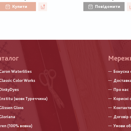
Купити
Повідомити
аталог
Меню
Мереж
нижньо
Caron Waterlilies
Бонусна 
колонт
Classic Color Works
Доставка
DinkyDyes
Про нас
Enstitu (шовк Туреччина)
Корисні 
Glissen Gloss
Контакт
Gloriana
Договір 
Iren (100% вовна)
Умови об