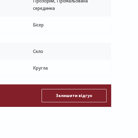
Прозорий, Промальована
серединка
Бісер
Скло
Кругла
Залишити відгук