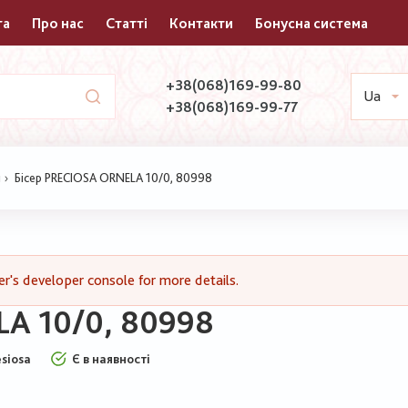
та
Про нас
Статті
Контакти
Бонусна система
+38(068)169-99-80
Ua
+38(068)169-99-77
и
Бісер PRECIOSA ORNELA 10/0, 80998
's developer console for more details.
LA 10/0, 80998
esiosa
Є в наявності