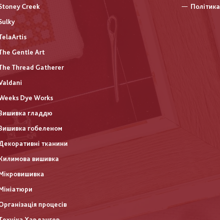
Stoney Creek
Політика
Sulky
TelaArtis
The Gentle Art
The Thread Gatherer
Valdani
Weeks Dye Works
Вишивка гладдю
Вишивка гобеленом
Декоративні тканини
Килимова вишивка
Мікровишивка
Мініатюри
Організація процесів
Техніка Хардангер