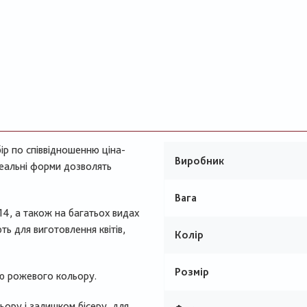
ір по співвідношенню ціна-
Виробник
ідеальні форми дозволять
Вага
14, а також на багатьох видах
ь для виготовлення квітів,
Колір
Розмір
ю рожевого кольору.
ору і залишком бісеру, для