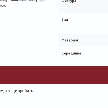
Фактура
нок.
Вид
Матеріал
Серединка
, хто це зробить.