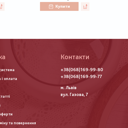
Купити
ка
Контакти
го
+38(068)169-99-80
система
итулу
+38(068)169-99-77
 і оплата
м. Львів
вул. Газова, 7
статті
и
оферти
міну та повернення