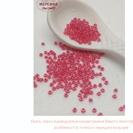
Увага, через індивідуальні налаштування Вашого монітор
розбіжності в точності передачі кольорів