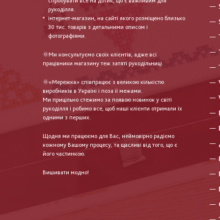
спробувати все на дотик, що є важливим для
рукоділля.
інтернет-магазин, на сайті якого розміщено близько
30 тис. товарів з детальними описом і
фотографіями.
🌞Ми консультуємо своїх клієнтів, адже всі
працівники магазину теж затяті рукодільниці.
🌞«Мережка» співпрацює з великою кількістю
виробників в Україні і поза її межами.
Ми прицільно стежимо за появою новинок у світі
рукоділля і робимо все, щоб наші клієнти отримали їх
одними з перших.
Щодня ми працюємо для Вас, неймовірно радіємо
кожному Вашому процесу, та щасливі від того, що є
його частинкою.
Вишивати модно!