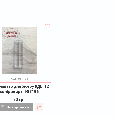
Код:
987196
айзер для бісеру ВДВ, 12
комірок арт. 987196
20 грн
Повідомити