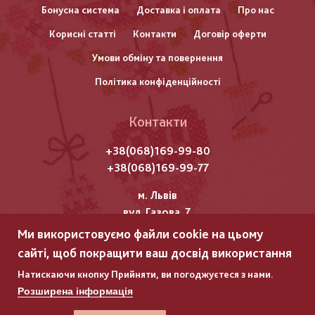
нижнього
Бонусна система
Доставка і оплата
Про нас
Корисні статті
Контакти
Договір оферти
колонтитулу
Умови обміну та повернення
Політика конфіденційності
Контакти
+38(068)169-99-80
+38(068)169-99-77
м. Львів
вул. Газова, 7
Ми використовуємо файли cookie на цьому
Всі права захищені "Мережка"
сайті, щоб покращити ваш досвід використання
Copyright © 2025
Натискаючи кнопку Прийняти, ви погоджуєтеся з нами.
Розширена інформація