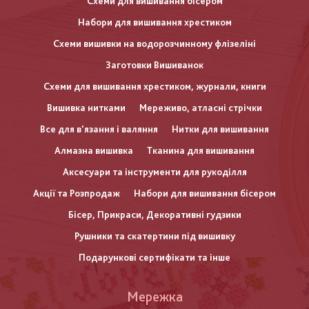
Схеми для вишивання бісером
Набори для вишивання хрестиком
Схеми вишивки на водорозчинному флізеліні
Заготовки Вишиванок
Схеми для вишивання хрестиком, журнали, книги
Вишивка нитками
Мереживо, атласні стрічки
Все для в'язання і валяння
Нитки для вишивання
Алмазна вишивка
Тканина для вишивання
Аксесуари та інструменти для рукоділля
Акції та Розпродаж
Набори для вишивання бісером
Бісер, Прикраси, Декоративні гудзики
Рушники та скатертини під вишивку
Подарункові сертифікати та інше
Меню
Мережка