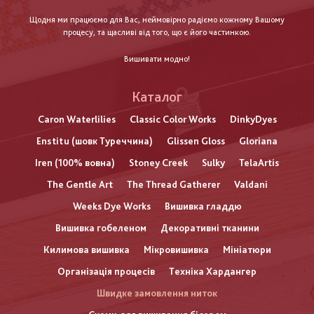
Щодня ми працюємо для Вас, неймовірно радіємо кожному Вашому
процесу, та щасливі від того, що є його частинкою.
Вишивати модно!
Каталог
Caron Waterlilies
Classic Color Works
DinkyDyes
Enstitu (шовк Туреччина)
Glissen Gloss
Gloriana
Iren (100% вовна)
Stoney Creek
Sulky
TelaArtis
The Gentle Art
The Thread Gatherer
Valdani
Weeks Dye Works
Вишивка гладдю
Вишивка гобеленом
Декоративні тканини
Килимова вишивка
Мікровишивка
Мініатюри
Організація процесів
Техніка Хардангер
Швидке замовлення ниток