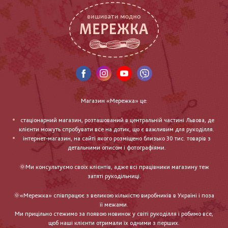
Магазин «Мережка» це:
стаціонарний магазин, розташований в центральній частині Львова, де
клієнти можуть спробувати все на дотик, що є важливим для рукоділля.
інтернет-магазин, на сайті якого розміщено близько 30 тис. товарів з
детальними описом і фотографіями.
🌞Ми консультуємо своїх клієнтів, адже всі працівники магазину теж
затяті рукодільниці.
🌞«Мережка» співпрацює з великою кількістю виробників в Україні і поза
її межами.
Ми прицільно стежимо за появою новинок у світі рукоділля і робимо все,
щоб наші клієнти отримали їх одними з перших.