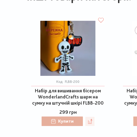
Код:
FLBB-200
Набір для вишивання бісером
Набі
WonderlandCrafts шарм на
Wo
сумку на штучній шкірі FLBB-200
сумку
299 грн
Купити