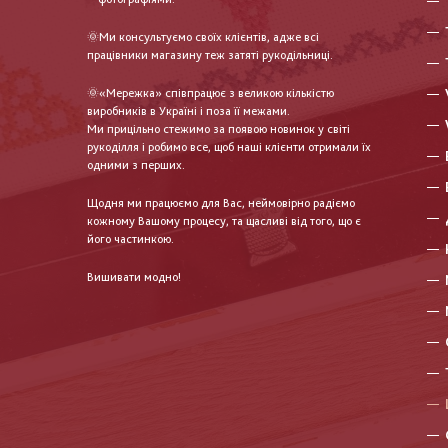
🌞Ми консультуємо своїх клієнтів, адже всі
працівники магазину теж затяті рукодільниці.
🌞«Мережка» співпрацює з великою кількістю
виробників в Україні і поза її межами.
Ми прицільно стежимо за появою новинок у світі
рукоділля і робимо все, щоб наші клієнти отримали їх
одними з перших.
Щодня ми працюємо для Вас, неймовірно радіємо
кожному Вашому процесу, та щасливі від того, що є
його частинкою.
Вишивати модно!