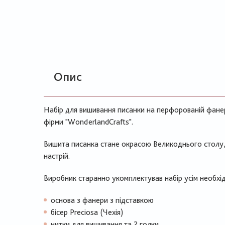
Опис
Набір для вишивання писанки на перфорованій фанер
фірми "WonderlandCrafts".
Вишита писанка стане окрасою Великоднього столу,
настрій.
Виробник старанно укомплектував набір усім необхід
основа з фанери з підставкою
бісер Preciosa (Чехія)
нитки для вишивання та 2 голки