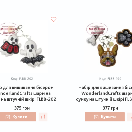
Код:
FLBB-202
Код:
FLBB-190
р для вишивання бісером
Набір для вишивання бі
nderlandCrafts шарм на
WonderlandCrafts шарм
 на штучній шкірі FLBB-202
сумку на штучній шкірі FL
375 грн
377 грн
Купити
Купити