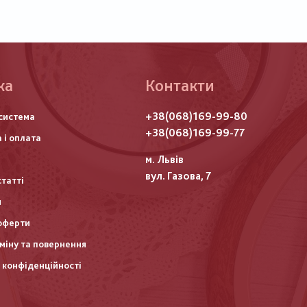
ка
Контакти
го
+38(068)169-99-80
система
итулу
+38(068)169-99-77
 і оплата
м. Львів
вул. Газова, 7
статті
и
оферти
міну та повернення
 конфіденційності