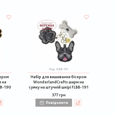
Код:
FLBB-191
сером
Набір для вишивання бісером
 на
WonderlandCrafts шарм на
BB-190
сумку на штучній шкірі FLBB-191
377 грн
Повідомити