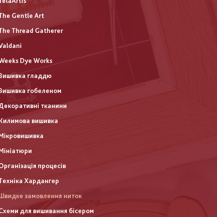
TelaArtis
The Gentle Art
The Thread Gatherer
Valdani
Weeks Dye Works
Вишивка гладдю
Вишивка гобеленом
Декоративні тканини
Килимова вишивка
Мікровишивка
Мініатюри
Організація процесів
Техніка Хардангер
Швидке замовлення ниток
Схеми для вишивання бісером