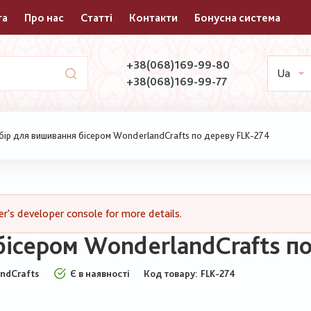
та
Про нас
Статті
Контакти
Бонусна система
+38(068)169-99-80
Ua
+38(068)169-99-77
ір для вишивання бісером WonderlandCrafts по дереву FLK-274
's developer console for more details.
бісером WonderlandCrafts по
ndCrafts
Є в наявності
Код товару
FLK-274