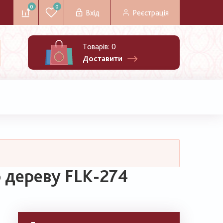
0
0
Вхід
Реєстрація
Товарів:
0
Доставити
 дереву FLK-274