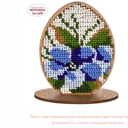
Увага, через індивідуальні налаштування Вашого монітор
розбіжності в точності передачі кольорів