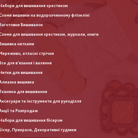
Набори для вишивання хрестиком
Схеми вишивки на водорозчинному флізеліні
Заготовки Вишиванок
Схеми для вишивання хрестиком, журнали, книги
Вишивка нитками
Мереживо, атласні стрічки
Все для в'язання і валяння
Нитки для вишивання
Алмазна вишивка
Тканина для вишивання
Аксесуари та інструменти для рукоділля
Акції та Розпродаж
Набори для вишивання бісером
Бісер, Прикраси, Декоративні гудзики