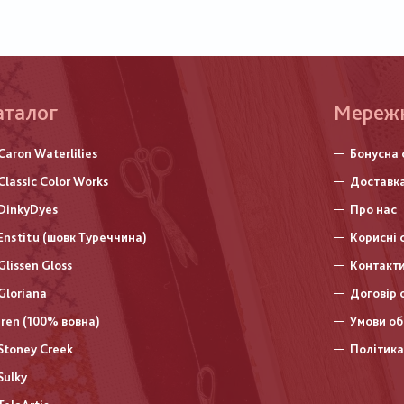
аталог
Меню
Мереж
нижньо
Caron Waterlilies
Бонусна 
колонт
Classic Color Works
Доставка
DinkyDyes
Про нас
Enstitu (шовк Туреччина)
Корисні 
Glissen Gloss
Контакт
Gloriana
Договір 
Iren (100% вовна)
Умови об
Stoney Creek
Політика
Sulky