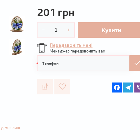
201 грн
Купити
Передзвоніть мені
Менеджер передзвонить вам
Мобільний
телефон
Faceboo
Te
у, можливі