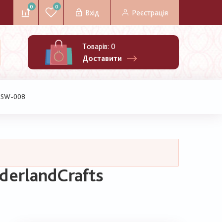
0
0
Вхід
Реєстрація
Товарів:
0
Доставити
FLSW-008
erlandCrafts