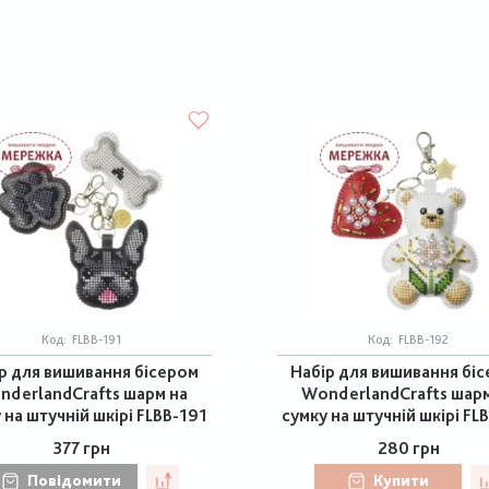
Код:
FLBB-191
Код:
FLBB-192
р для вишивання бісером
Набір для вишивання бі
nderlandCrafts шарм на
WonderlandCrafts шарм
 на штучній шкірі FLBB-191
сумку на штучній шкірі FL
377 грн
280 грн
Повідомити
Купити