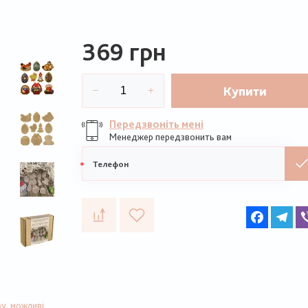
369 грн
Купити
Передзвоніть мені
Менеджер передзвонить вам
Мобільний
телефон
Faceboo
Te
у, можливі