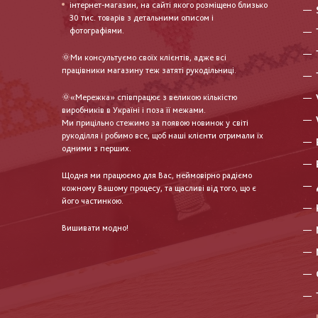
інтернет-магазин, на сайті якого розміщено близько
30 тис. товарів з детальними описом і
фотографіями.
🌞Ми консультуємо своїх клієнтів, адже всі
працівники магазину теж затяті рукодільниці.
🌞«Мережка» співпрацює з великою кількістю
виробників в Україні і поза її межами.
Ми прицільно стежимо за появою новинок у світі
рукоділля і робимо все, щоб наші клієнти отримали їх
одними з перших.
Щодня ми працюємо для Вас, неймовірно радіємо
кожному Вашому процесу, та щасливі від того, що є
його частинкою.
Вишивати модно!