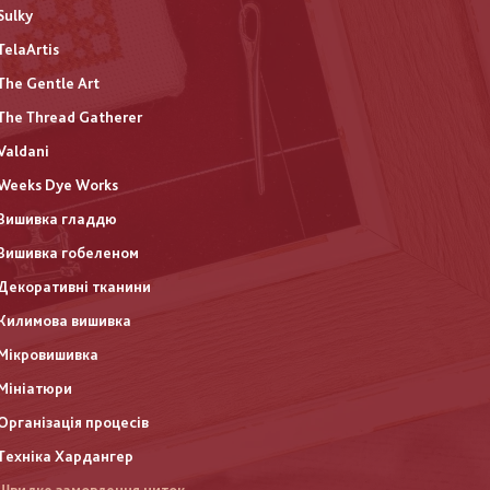
Sulky
TelaArtis
The Gentle Art
The Thread Gatherer
Valdani
Weeks Dye Works
Вишивка гладдю
Вишивка гобеленом
Декоративні тканини
Килимова вишивка
Мікровишивка
Мініатюри
Організація процесів
Техніка Хардангер