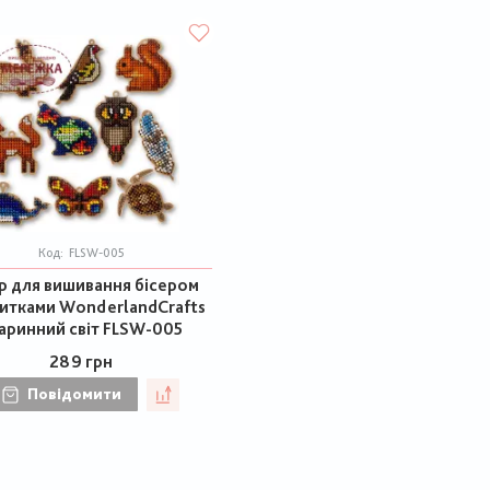
Код:
FLSW-005
р для вишивання бісером
нитками WonderlandCrafts
аринний світ FLSW-005
289 грн
Повідомити