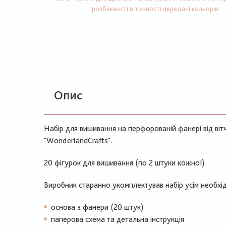
розбіжності в точності передачі кольорів
Опис
Набір для вишивання на перфорованій фанері від ві
"WonderlandCrafts".
20 фігурок для вишивання (по 2 штуки кожної).
Виробник старанно укомплектував набір усім необхід
основа з фанери (20 штук)
паперова схема та детальна інструкція