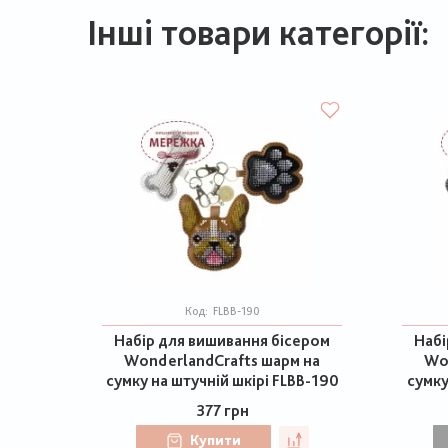
Інші товари категорії:
Код:
FLBB-190
Набір для вишивання бісером
Набі
WonderlandCrafts шарм на
Wo
сумку на штучній шкірі FLBB-190
сумку
377 грн
Купити