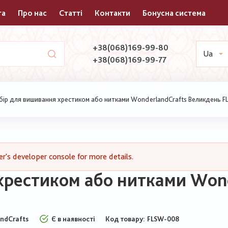
та
Про нас
Статті
Контакти
Бонусна система
+38(068)169-99-80
Ua
+38(068)169-99-77
ір для вишивання хрестиком або нитками WonderlandCrafts Великдень 
's developer console for more details.
хрестиком або нитками Wond
ndCrafts
Є в наявності
Код товару
FLSW-008