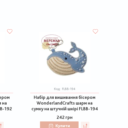
Код:
FLBB-194
сером
Набір для вишивання бісером
 на
WonderlandCrafts шарм на
BB-192
сумку на штучній шкірі FLBB-194
242 грн
Купити