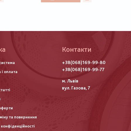
ка
Контакти
го
+38(068)169-99-80
система
итулу
+38(068)169-99-77
 і оплата
м. Львів
вул. Газова, 7
статті
и
оферти
міну та повернення
 конфіденційності