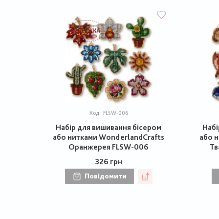
Код:
FLSW-006
Набір для вишивання бісером
Набі
або нитками WonderlandCrafts
або 
Оранжерея FLSW-006
Тв
326 грн
Повідомити