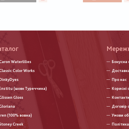
аталог
Меню
Мереж
нижньо
Caron Waterlilies
Бонусна 
колонт
Classic Color Works
Доставка
DinkyDyes
Про нас
Enstitu (шовк Туреччина)
Корисні 
Glissen Gloss
Контакт
Gloriana
Договір 
Iren (100% вовна)
Умови об
Stoney Creek
Політика