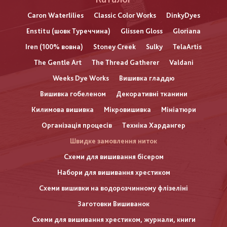
Caron Waterlilies
Classic Color Works
DinkyDyes
Enstitu (шовк Туреччина)
Glissen Gloss
Gloriana
Iren (100% вовна)
Stoney Creek
Sulky
TelaArtis
The Gentle Art
The Thread Gatherer
Valdani
Weeks Dye Works
Вишивка гладдю
Вишивка гобеленом
Декоративні тканини
Килимова вишивка
Мікровишивка
Мініатюри
Організація процесів
Техніка Хардангер
Швидке замовлення ниток
Схеми для вишивання бісером
Набори для вишивання хрестиком
Схеми вишивки на водорозчинному флізеліні
Заготовки Вишиванок
Схеми для вишивання хрестиком, журнали, книги