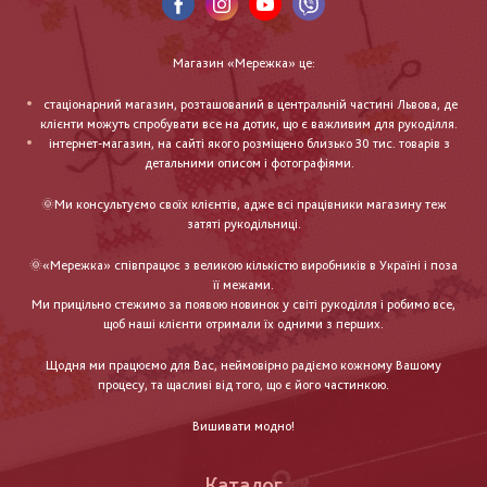
Магазин «Мережка» це:
стаціонарний магазин, розташований в центральній частині Львова, де
клієнти можуть спробувати все на дотик, що є важливим для рукоділля.
інтернет-магазин, на сайті якого розміщено близько 30 тис. товарів з
детальними описом і фотографіями.
🌞Ми консультуємо своїх клієнтів, адже всі працівники магазину теж
затяті рукодільниці.
🌞«Мережка» співпрацює з великою кількістю виробників в Україні і поза
її межами.
Ми прицільно стежимо за появою новинок у світі рукоділля і робимо все,
щоб наші клієнти отримали їх одними з перших.
Щодня ми працюємо для Вас, неймовірно радіємо кожному Вашому
процесу, та щасливі від того, що є його частинкою.
Вишивати модно!
Каталог