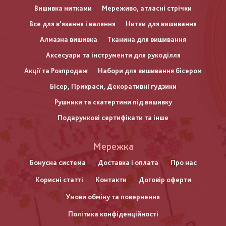
Вишивка нитками
Мереживо, атласні стрічки
Все для в'язання і валяння
Нитки для вишивання
Алмазна вишивка
Тканина для вишивання
Аксесуари та інструменти для рукоділля
Акції та Розпродаж
Набори для вишивання бісером
Бісер, Прикраси, Декоративні гудзики
Рушники та скатертини під вишивку
Подарункові сертифікати та інше
Меню
Мережка
нижнього
Бонусна система
Доставка і оплата
Про нас
Корисні статті
Контакти
Договір оферти
колонтитулу
Умови обміну та повернення
Політика конфіденційності