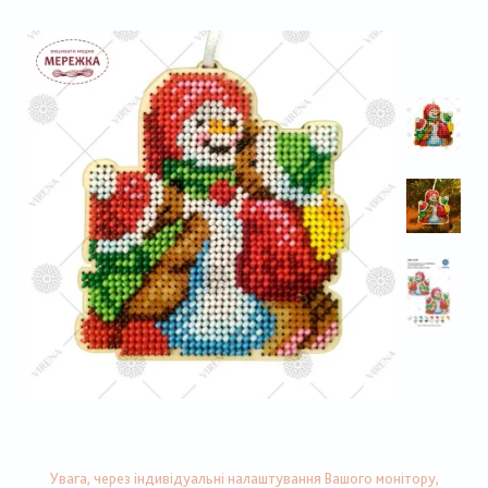
Увага, через індивідуальні налаштування Вашого монітору,