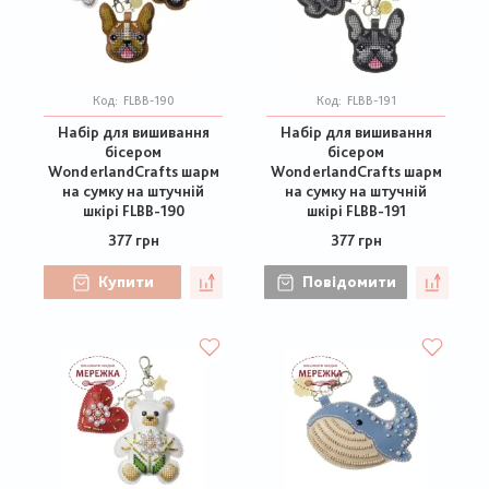
Код:
FLBB-190
Код:
FLBB-191
Набір для вишивання
Набір для вишивання
бісером
бісером
WonderlandCrafts шарм
WonderlandCrafts шарм
на сумку на штучній
на сумку на штучній
шкірі FLBB-190
шкірі FLBB-191
377 грн
377 грн
Купити
Повідомити