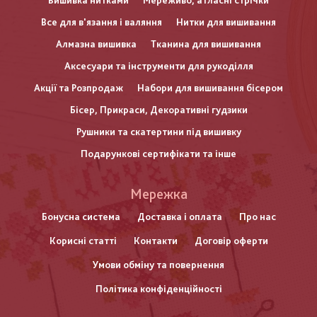
Вишивка нитками
Мереживо, атласні стрічки
Все для в'язання і валяння
Нитки для вишивання
Алмазна вишивка
Тканина для вишивання
Аксесуари та інструменти для рукоділля
Акції та Розпродаж
Набори для вишивання бісером
Бісер, Прикраси, Декоративні гудзики
Рушники та скатертини під вишивку
Подарункові сертифікати та інше
Меню
Мережка
нижнього
Бонусна система
Доставка і оплата
Про нас
Корисні статті
Контакти
Договір оферти
колонтитулу
Умови обміну та повернення
Політика конфіденційності