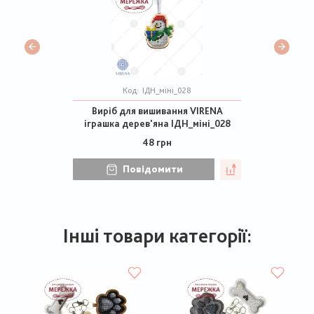
Код:
ІДН_міні_028
Виріб для вишивання VIRENA
іграшка дерев'яна ІДН_міні_028
48 грн
Повідомити
Інші товари категорії: