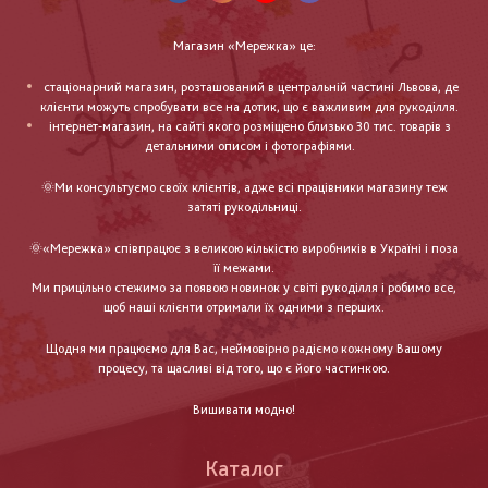
Магазин «Мережка» це:
стаціонарний магазин, розташований в центральній частині Львова, де
клієнти можуть спробувати все на дотик, що є важливим для рукоділля.
інтернет-магазин, на сайті якого розміщено близько 30 тис. товарів з
детальними описом і фотографіями.
🌞Ми консультуємо своїх клієнтів, адже всі працівники магазину теж
затяті рукодільниці.
🌞«Мережка» співпрацює з великою кількістю виробників в Україні і поза
її межами.
Ми прицільно стежимо за появою новинок у світі рукоділля і робимо все,
щоб наші клієнти отримали їх одними з перших.
Щодня ми працюємо для Вас, неймовірно радіємо кожному Вашому
процесу, та щасливі від того, що є його частинкою.
Вишивати модно!
Каталог