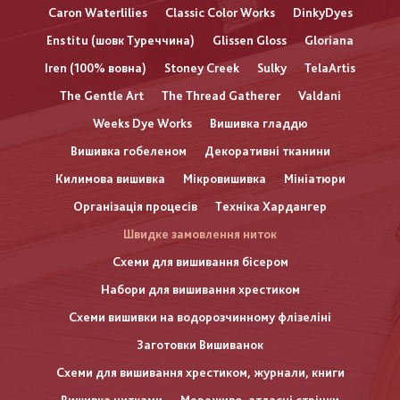
Caron Waterlilies
Classic Color Works
DinkyDyes
Enstitu (шовк Туреччина)
Glissen Gloss
Gloriana
Iren (100% вовна)
Stoney Creek
Sulky
TelaArtis
The Gentle Art
The Thread Gatherer
Valdani
Weeks Dye Works
Вишивка гладдю
Вишивка гобеленом
Декоративні тканини
Килимова вишивка
Мікровишивка
Мініатюри
Організація процесів
Техніка Хардангер
Швидке замовлення ниток
Схеми для вишивання бісером
Набори для вишивання хрестиком
Схеми вишивки на водорозчинному флізеліні
Заготовки Вишиванок
Схеми для вишивання хрестиком, журнали, книги