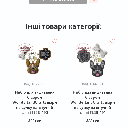
Інші товари категорії:
Код:
FLBB-190
Код:
FLBB-191
Набір для вишивання
Набір для вишивання
бісером
бісером
WonderlandCrafts шарм
WonderlandCrafts шарм
на сумку на штучній
на сумку на штучній
шкірі FLBB-190
шкірі FLBB-191
377 грн
377 грн