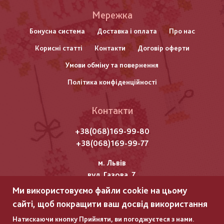
Меню
Мережка
нижнього
Бонусна система
Доставка і оплата
Про нас
Корисні статті
Контакти
Договір оферти
колонтитулу
Умови обміну та повернення
Політика конфіденційності
Контакти
+38(068)169-99-80
+38(068)169-99-77
м. Львів
вул. Газова, 7
Ми використовуємо файли cookie на цьому
Всі права захищені "Мережка"
сайті, щоб покращити ваш досвід використання
Copyright © 2025
Натискаючи кнопку Прийняти, ви погоджуєтеся з нами.