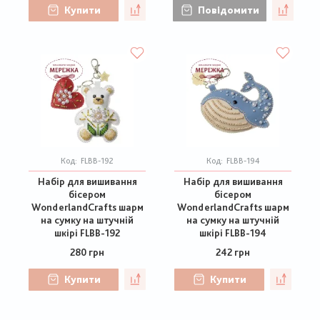
Купити
Повідомити
Код:
FLBB-192
Код:
FLBB-194
Набір для вишивання
Набір для вишивання
бісером
бісером
WonderlandCrafts шарм
WonderlandCrafts шарм
на сумку на штучній
на сумку на штучній
шкірі FLBB-192
шкірі FLBB-194
280 грн
242 грн
Купити
Купити