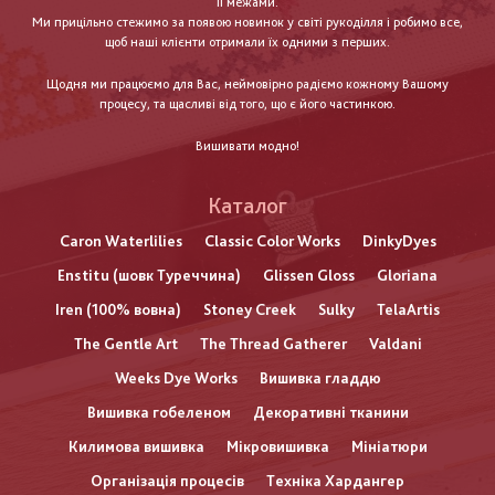
її межами.
Ми прицільно стежимо за появою новинок у світі рукоділля і робимо все,
щоб наші клієнти отримали їх одними з перших.
Щодня ми працюємо для Вас, неймовірно радіємо кожному Вашому
процесу, та щасливі від того, що є його частинкою.
Вишивати модно!
Каталог
Caron Waterlilies
Classic Color Works
DinkyDyes
Enstitu (шовк Туреччина)
Glissen Gloss
Gloriana
Iren (100% вовна)
Stoney Creek
Sulky
TelaArtis
The Gentle Art
The Thread Gatherer
Valdani
Weeks Dye Works
Вишивка гладдю
Вишивка гобеленом
Декоративні тканини
Килимова вишивка
Мікровишивка
Мініатюри
Організація процесів
Техніка Хардангер