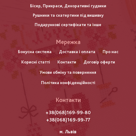
Бісер, Прикраси, Декоративні гудзики
Рушники та скатертини під вишивку
Подарункові сертифікати та інше
Меню
Мережка
нижнього
Бонусна система
Доставка і оплата
Про нас
Корисні статті
Контакти
Договір оферти
колонтитулу
Умови обміну та повернення
Політика конфіденційності
Контакти
+38(068)169-99-80
+38(068)169-99-77
м. Львів