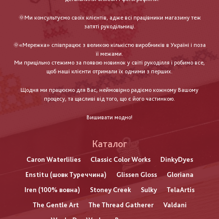
🌞Ми консультуємо своїх клієнтів, адже всі працівники магазину теж
затяті рукодільниці.
🌞«Мережка» співпрацює з великою кількістю виробників в Україні і поза
її межами.
Ми прицільно стежимо за появою новинок у світі рукоділля і робимо все,
щоб наші клієнти отримали їх одними з перших.
Щодня ми працюємо для Вас, неймовірно радіємо кожному Вашому
процесу, та щасливі від того, що є його частинкою.
Вишивати модно!
Каталог
Caron Waterlilies
Classic Color Works
DinkyDyes
Enstitu (шовк Туреччина)
Glissen Gloss
Gloriana
Iren (100% вовна)
Stoney Creek
Sulky
TelaArtis
The Gentle Art
The Thread Gatherer
Valdani