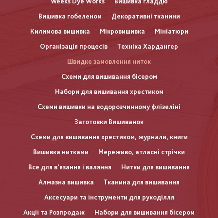
Weeks Dye Works
Вишивка гладдю
Вишивка гобеленом
Декоративні тканини
Килимова вишивка
Мікровишивка
Мініатюри
Організація процесів
Техніка Хардангер
Швидке замовлення ниток
Схеми для вишивання бісером
Набори для вишивання хрестиком
Схеми вишивки на водорозчинному флізеліні
Заготовки Вишиванок
Схеми для вишивання хрестиком, журнали, книги
Вишивка нитками
Мереживо, атласні стрічки
Все для в'язання і валяння
Нитки для вишивання
Алмазна вишивка
Тканина для вишивання
Аксесуари та інструменти для рукоділля
Акції та Розпродаж
Набори для вишивання бісером