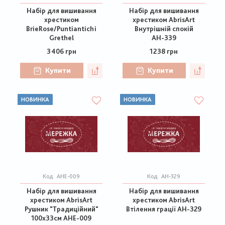
Набір для вишивання
Набір для вишивання
хрестиком
хрестиком AbrisArt
BrieRose/Puntiantichi
Внутрішній спокій
Grethel
АН-339
3406 грн
1238 грн
Купити
Купити
НОВИНКА
НОВИНКА
Код:
AHE-009
Код:
АН-329
Набір для вишивання
Набір для вишивання
хрестиком AbrisArt
хрестиком AbrisArt
Рушник "Традиційний"
Втілення грації АН-329
100х33см AHE-009