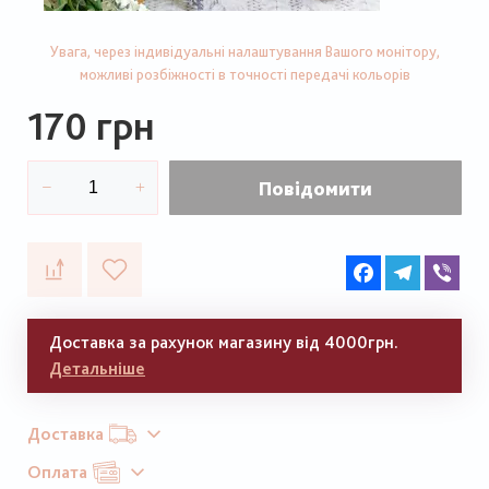
Увага, через індивідуальні налаштування Вашого монітору,
можливі розбіжності в точності передачі кольорів
170 грн
Повідомити
Facebook
Telegram
Vib
Доставка за рахунок магазину від 4000грн.
Детальніше
Доставка
Оплата