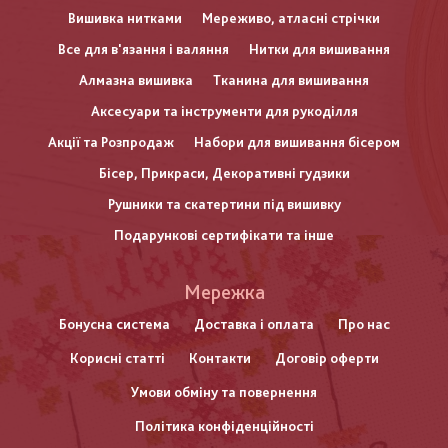
Вишивка нитками
Мереживо, атласні стрічки
Все для в'язання і валяння
Нитки для вишивання
Алмазна вишивка
Тканина для вишивання
Аксесуари та інструменти для рукоділля
Акції та Розпродаж
Набори для вишивання бісером
Бісер, Прикраси, Декоративні гудзики
Рушники та скатертини під вишивку
Подарункові сертифікати та інше
Меню
Мережка
нижнього
Бонусна система
Доставка і оплата
Про нас
Корисні статті
Контакти
Договір оферти
колонтитулу
Умови обміну та повернення
Політика конфіденційності