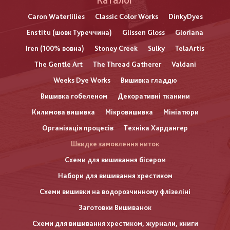
Каталог
Caron Waterlilies
Classic Color Works
DinkyDyes
Enstitu (шовк Туреччина)
Glissen Gloss
Gloriana
Iren (100% вовна)
Stoney Creek
Sulky
TelaArtis
The Gentle Art
The Thread Gatherer
Valdani
Weeks Dye Works
Вишивка гладдю
Вишивка гобеленом
Декоративні тканини
Килимова вишивка
Мікровишивка
Мініатюри
Організація процесів
Техніка Хардангер
Швидке замовлення ниток
Схеми для вишивання бісером
Набори для вишивання хрестиком
Схеми вишивки на водорозчинному флізеліні
Заготовки Вишиванок
Схеми для вишивання хрестиком, журнали, книги