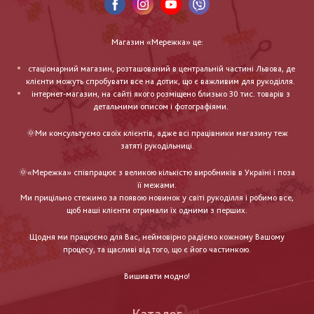
Магазин «Мережка» це:
стаціонарний магазин, розташований в центральній частині Львова, де
клієнти можуть спробувати все на дотик, що є важливим для рукоділля.
інтернет-магазин, на сайті якого розміщено близько 30 тис. товарів з
детальними описом і фотографіями.
🌞Ми консультуємо своїх клієнтів, адже всі працівники магазину теж
затяті рукодільниці.
🌞«Мережка» співпрацює з великою кількістю виробників в Україні і поза
її межами.
Ми прицільно стежимо за появою новинок у світі рукоділля і робимо все,
щоб наші клієнти отримали їх одними з перших.
Щодня ми працюємо для Вас, неймовірно радіємо кожному Вашому
процесу, та щасливі від того, що є його частинкою.
Вишивати модно!