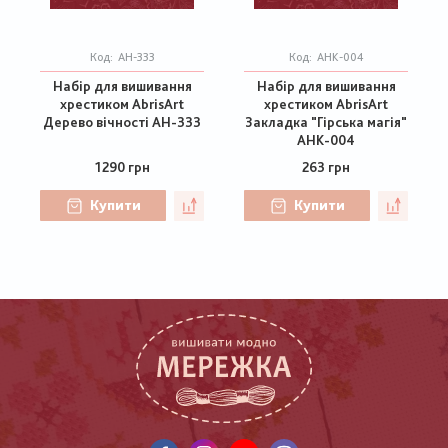
Код:
АН-333
Код:
AHK-004
Набір для вишивання
Набір для вишивання
хрестиком AbrisArt
хрестиком AbrisArt
Дерево вічності АН-333
Закладка "Гірська магія"
AHK-004
1290 грн
263 грн
Купити
Купити