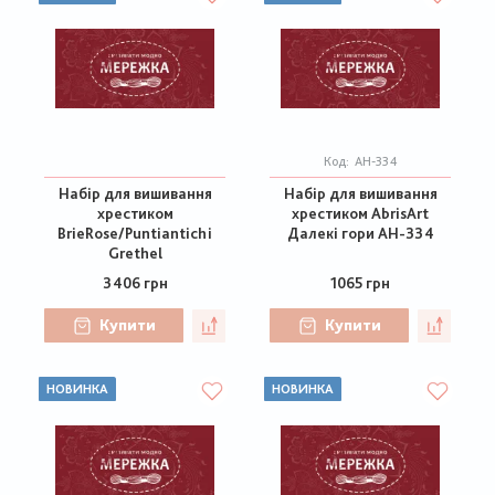
Код:
АН-334
Набір для вишивання
Набір для вишивання
хрестиком
хрестиком AbrisArt
BrieRose/Puntiantichi
Далекі гори АН-334
Grethel
3406 грн
1065 грн
Купити
Купити
НОВИНКА
НОВИНКА